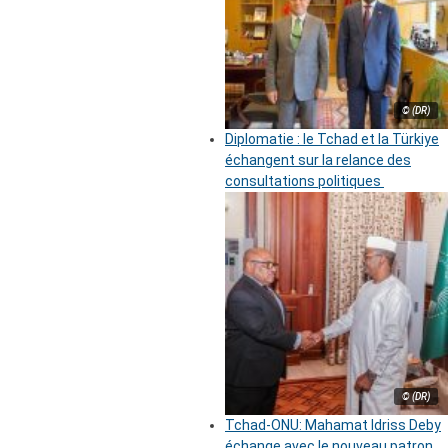
© (DR)
Diplomatie : le Tchad et la Türkiye
échangent sur la relance des
consultations politiques
© (DR)
Tchad-ONU: Mahamat Idriss Deby
échange avec le nouveau patron