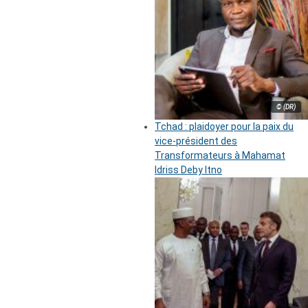
© (DR)
Tchad : plaidoyer pour la paix du
vice-président des
Transformateurs à Mahamat
Idriss Deby Itno