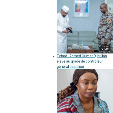
© (DR)
Tchad : Ahmed Oumar Djibrillah
élevé au grade de contrôleur
général de police