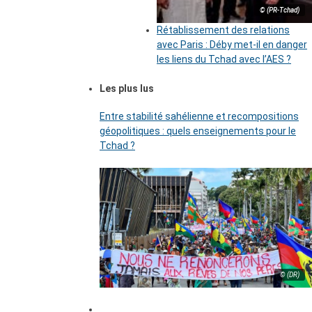
© (PR-Tchad)
Rétablissement des relations
avec Paris : Déby met-il en danger
les liens du Tchad avec l’AES ?
Les plus lus
Entre stabilité sahélienne et recompositions
géopolitiques : quels enseignements pour le
Tchad ?
© (DR)