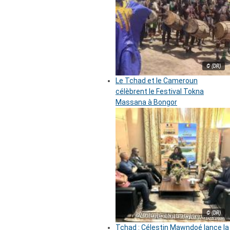
© (DR)
Le Tchad et le Cameroun
célèbrent le Festival Tokna
Massana à Bongor
© (DR)
Tchad : Célestin Mawndoé lance la