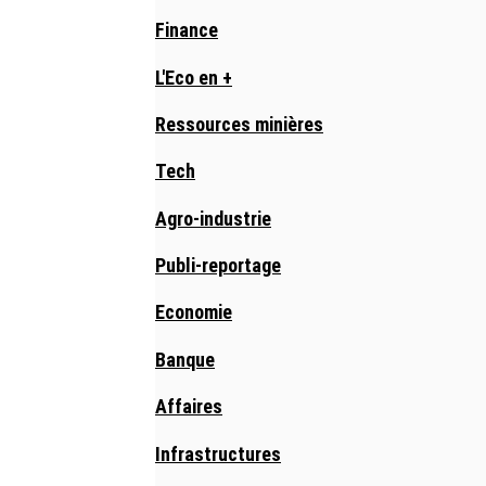
Finance
L'Eco en +
Ressources minières
Tech
Agro-industrie
Publi-reportage
Economie
Banque
Affaires
Infrastructures