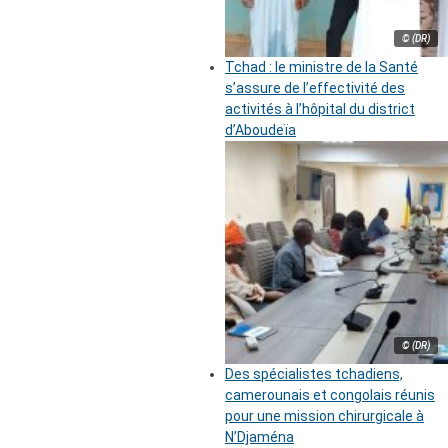
© (DR)
Tchad : le ministre de la Santé
s’assure de l’effectivité des
activités à l’hôpital du district
d’Aboudeïa
© (DR)
Des spécialistes tchadiens,
camerounais et congolais réunis
pour une mission chirurgicale à
N’Djaména