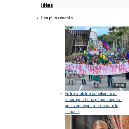
Idées
Les plus récents
© (DR)
Entre stabilité sahélienne et
recompositions géopolitiques :
quels enseignements pour le
Tchad ?