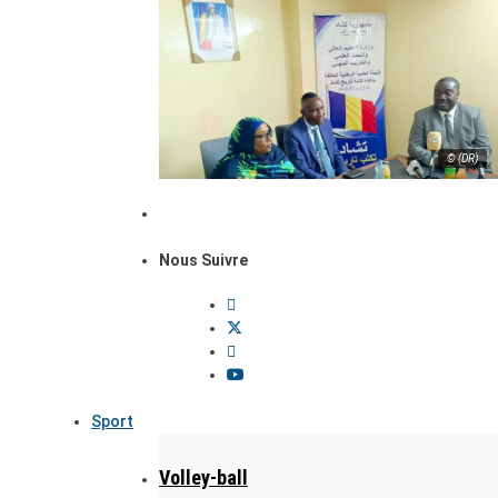
© (DR)
Nous Suivre
Sport
Volley-ball