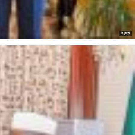
© (DR)