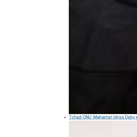
Tchad-ONU: Mahamat Idriss Deby é