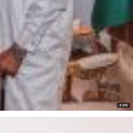
© (DR)