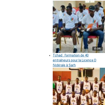
© (DR)
Tchad : formation de 40
entraîneurs pour la Licence D
fédérale à Sarh