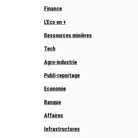
Finance
L'Eco en +
Ressources minières
Tech
Agro-industrie
Publi-reportage
Economie
Banque
Affaires
Infrastructures