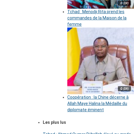
© (DR)
Tchad : Menodji Rita prend les
commandes de la Maison de la
femme
© (DR)
Coopération : la Chine décerne à
Allah Maye Halina la Médaille du
diplomate éminent
Les plus lus