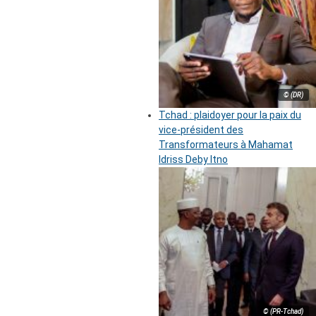
© (DR)
Tchad : plaidoyer pour la paix du
vice-président des
Transformateurs à Mahamat
Idriss Deby Itno
© (PR-Tchad)