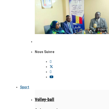
© (DR)
Nous Suivre
Sport
Volley-ball