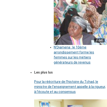
© (DR)
N’Djamena : le 10ème
arrondissement forme les
femmes sur les métiers
générateurs de revenus
Les plus lus
Pour la réécriture de l’histoire du Tchad, le
ministre de l’enseignement appelle à la rigueur,
à l’écoute et au consensus