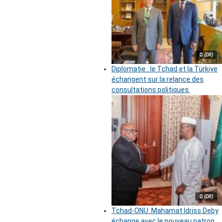
© (DR)
Diplomatie : le Tchad et la Türkiye
échangent sur la relance des
consultations politiques
© (DR)
Tchad-ONU: Mahamat Idriss Deby
échange avec le nouveau patron