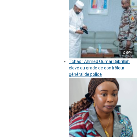
© (DR)
Tchad : Ahmed Oumar Djibrillah
élevé au grade de contrôleur
général de police