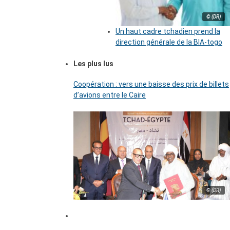
© (DR)
Un haut cadre tchadien prend la
direction générale de la BIA-togo
Les plus lus
Coopération : vers une baisse des prix de billets
d’avions entre le Caire
© (DR)