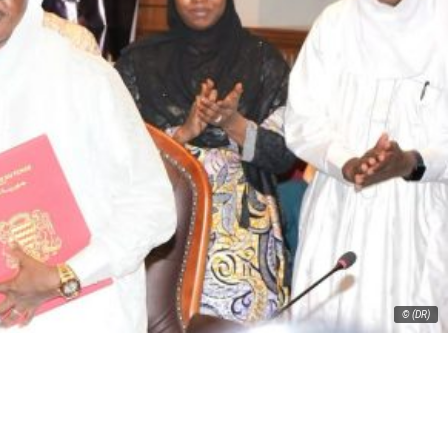
© (DR)