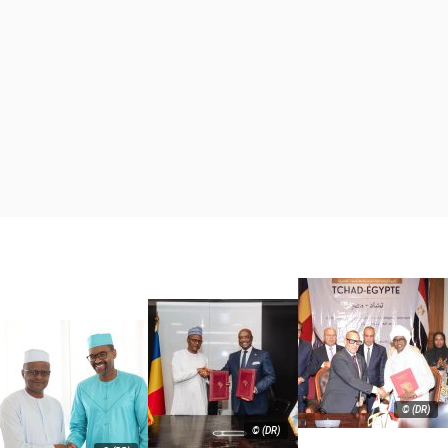
© (DR)
© (DR)