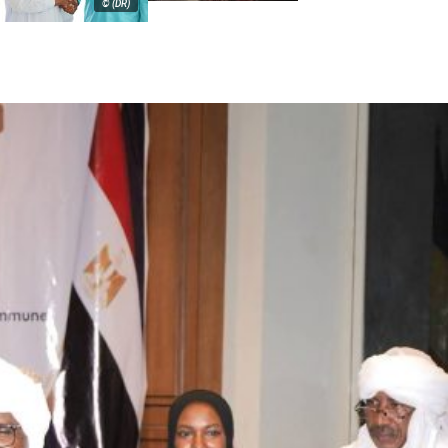
© (DR)