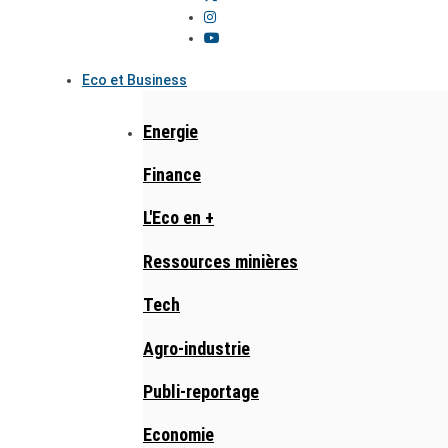
Eco et Business
Energie
Finance
L'Eco en +
Ressources minières
Tech
Agro-industrie
Publi-reportage
Economie