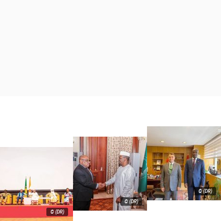
© (DR)
© (DR)
© (DR)