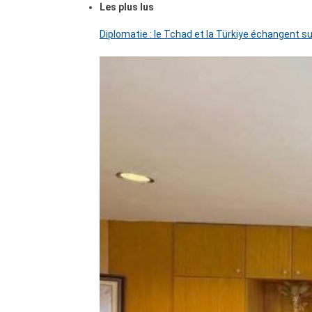
Les plus lus
Diplomatie : le Tchad et la Türkiye échangent su