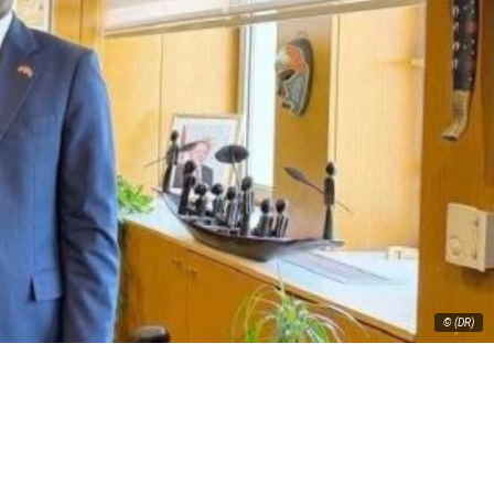
© (DR)