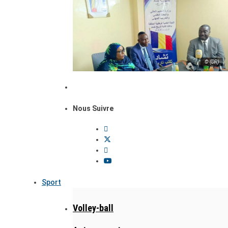
© (DR)
Nous Suivre
Sport
Volley-ball