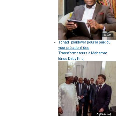
© (DR)
Tchad : plaidoyer pour la paix du
vice-président des
Transformateurs à Mahamat
Idriss Deby Itno
© (PR-Tchad)