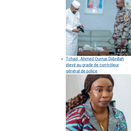
© (DR)
Tchad : Ahmed Oumar Djibrillah
élevé au grade de contrôleur
général de police