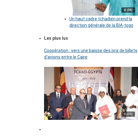
© (DR)
Un haut cadre tchadien prend la
direction générale de la BIA-togo
Les plus lus
Coopération : vers une baisse des prix de billets
d’avions entre le Caire
© (DR)