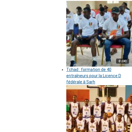
© (DR)
Tchad : formation de 40
entraîneurs pour la Licence D
fédérale à Sarh