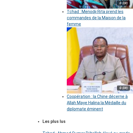
© (DR)
Tchad : Menodji Rita prend les
commandes de la Maison de la
femme
© (DR)
Coopération : la Chine décerne à
Allah Maye Halina la Médaille du
diplomate éminent
Les plus lus