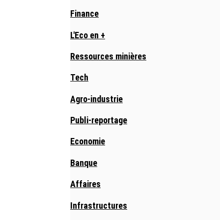
Finance
L'Eco en +
Ressources minières
Tech
Agro-industrie
Publi-reportage
Economie
Banque
Affaires
Infrastructures