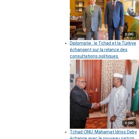
© (DR)
Diplomatie : le Tchad et la Türkiye
échangent sur la relance des
consultations politiques
© (DR)
Tchad-ONU: Mahamat Idriss Deby
échange avec le nouveau patron