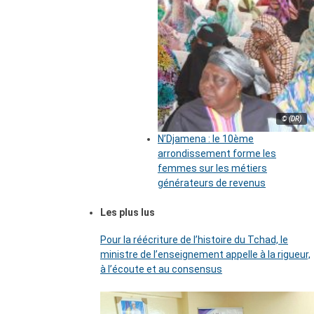
© (DR)
N’Djamena : le 10ème
arrondissement forme les
femmes sur les métiers
générateurs de revenus
Les plus lus
Pour la réécriture de l’histoire du Tchad, le
ministre de l’enseignement appelle à la rigueur,
à l’écoute et au consensus