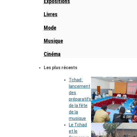
Expositions
Livres
Mode
Musique
Cinéma
Les plus récents
Tchad :
lancement
des
préparatifs
de la fête
de la
© (DR)
musique
Le Tchad
et le