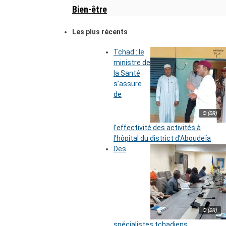
Bien-être
Les plus récents
Tchad : le
ministre de
la Santé
s’assure
de
© (DR)
l’effectivité des activités à
l’hôpital du district d’Aboudeïa
Des
© (DR)
spécialistes tchadiens,