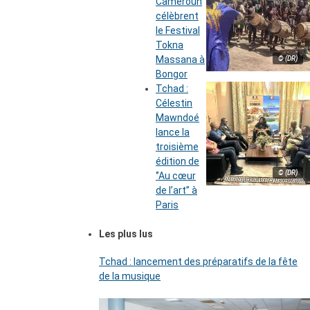
Cameroun
célèbrent
le Festival
Tokna
Massana à
© (DR)
Bongor
Tchad :
Célestin
Mawndoé
lance la
troisième
édition de
© (DR)
‘’Au cœur
de l’art’’ à
Paris
Les plus lus
Tchad : lancement des préparatifs de la fête
de la musique