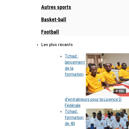
Autres sports
Basket-ball
Football
Les plus récents
Tchad :
lancement
de la
formation
© (DR)
d’entraîneurs pour la Licence D
Fédérale
Tchad :
formation
de 40