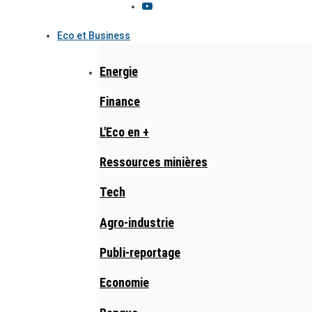
Eco et Business
Energie
Finance
L'Eco en +
Ressources minières
Tech
Agro-industrie
Publi-reportage
Economie