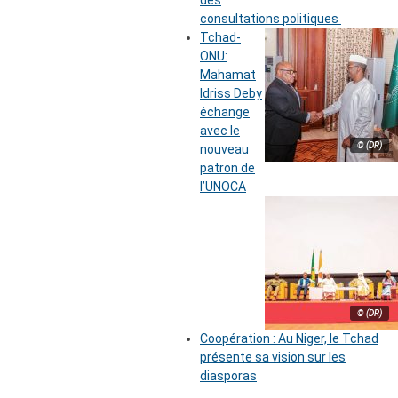
des
consultations politiques
Tchad-
ONU:
Mahamat
Idriss Deby
échange
avec le
© (DR)
nouveau
patron de
l’UNOCA
© (DR)
Coopération : Au Niger, le Tchad
présente sa vision sur les
diasporas