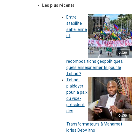
Les plus récents
Entre
stabilité
sahélienne
et
© (DR)
recompositions géopolitiques :
quels enseignements pour le
Tchad ?
Tchad :
plaidoyer
pour la paix
du vice-
président
des
© (DR)
Transformateurs à Mahamat
Idriss Deby Itno