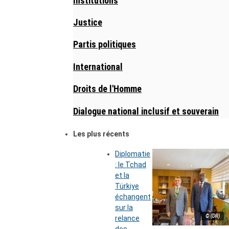
Institutions
Justice
Partis politiques
International
Droits de l'Homme
Dialogue national inclusif et souverain
Les plus récents
Diplomatie
: le Tchad
et la
Türkiye
échangent
sur la
© (DR)
relance