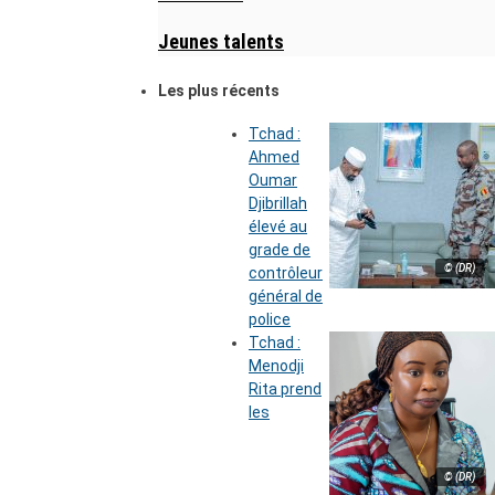
Jeunes talents
Les plus récents
Tchad :
Ahmed
Oumar
Djibrillah
élevé au
grade de
© (DR)
contrôleur
général de
police
Tchad :
Menodji
Rita prend
les
© (DR)