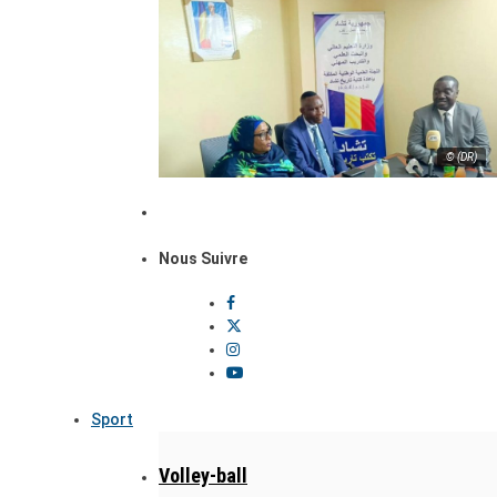
© (DR)
Nous Suivre
Sport
Volley-ball