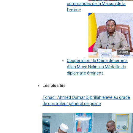
commandes de la Maison de la
femme
© (DR)
Coopération : la Chine décerne à
Allah Maye Halina la Médaille du
diplomate éminent
Les plus lus
Tchad : Ahmed Oumar Djibrillah élevé au grade
de contrôleur général de police