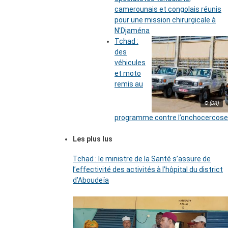
camerounais et congolais réunis
pour une mission chirurgicale à
N’Djaména
Tchad :
des
véhicules
et moto
remis au
© (DR)
programme contre l’onchocercose
Les plus lus
Tchad : le ministre de la Santé s’assure de
l’effectivité des activités à l’hôpital du district
d’Aboudeïa