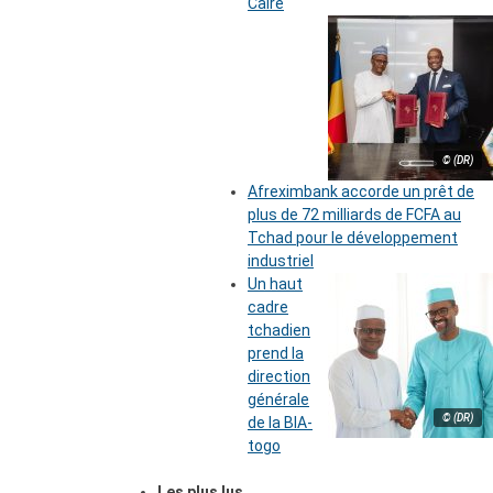
Caire
© (DR)
Afreximbank accorde un prêt de
plus de 72 milliards de FCFA au
Tchad pour le développement
industriel
Un haut
cadre
tchadien
prend la
direction
générale
© (DR)
de la BIA-
togo
Les plus lus