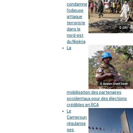
condamne
l’odieuse
attaque
terroriste
© (DR)
dans le
nord-est
du Nigéria
La
© Ibrahim Shérif Senth
mobilisation des partenaires
occidentaux pour des élections
crédibles en RCA
Le
Cameroun
régularise
ses