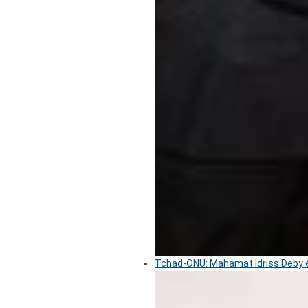
Tchad-ONU: Mahamat Idriss Deby é