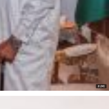
© (DR)