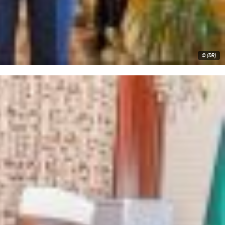
© (DR)