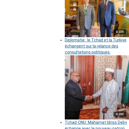
© (DR)
Diplomatie : le Tchad et la Türkiye
échangent sur la relance des
consultations politiques
© (DR)
Tchad-ONU: Mahamat Idriss Deby
échange avec le nouveau patron