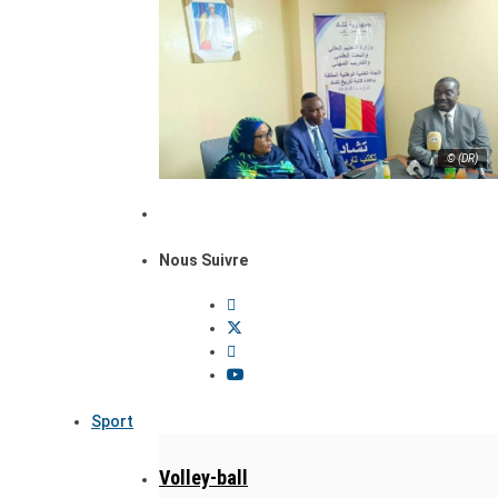
© (DR)
Nous Suivre
Sport
Volley-ball