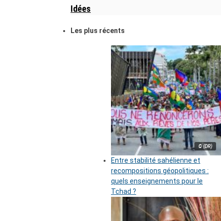
Idées
Les plus récents
© (DR)
Entre stabilité sahélienne et
recompositions géopolitiques :
quels enseignements pour le
Tchad ?