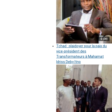
© (DR)
Tchad : plaidoyer pour la paix du
vice-président des
Transformateurs à Mahamat
Idriss Deby Itno