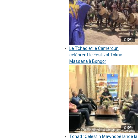
© (DR)
Le Tchad et le Cameroun
célèbrent le Festival Tokna
Massana à Bongor
© (DR)
Tchad : Célestin Mawndoé lance la