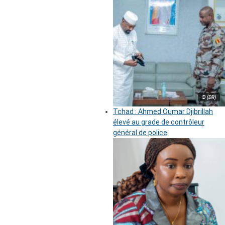
© (DR)
Tchad : Ahmed Oumar Djibrillah
élevé au grade de contrôleur
général de police