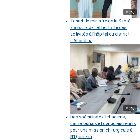
© (DR)
Tchad : le ministre de la Santé
s’assure de l’effectivité des
activités à l’hôpital du district
d’Aboudeïa
© (DR)
Des spécialistes tchadiens,
camerounais et congolais réunis
pour une mission chirurgicale à
N’Djaména