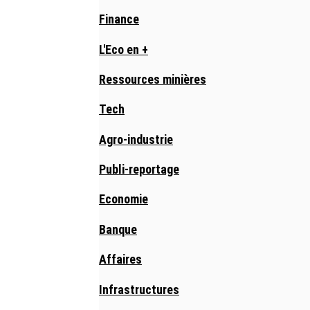
Finance
L'Eco en +
Ressources minières
Tech
Agro-industrie
Publi-reportage
Economie
Banque
Affaires
Infrastructures