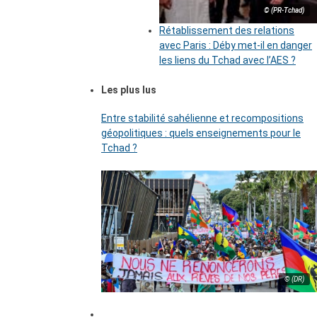
© (PR-Tchad)
Rétablissement des relations
avec Paris : Déby met-il en danger
les liens du Tchad avec l’AES ?
Les plus lus
Entre stabilité sahélienne et recompositions
géopolitiques : quels enseignements pour le
Tchad ?
© (DR)