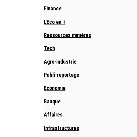
Finance
L'Eco en +
Ressources minières
Tech
Agro-industrie
Publi-reportage
Economie
Banque
Affaires
Infrastructures