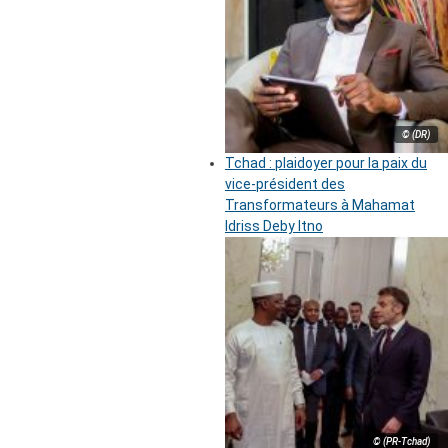
© (DR)
Tchad : plaidoyer pour la paix du
vice-président des
Transformateurs à Mahamat
Idriss Deby Itno
© (PR-Tchad)