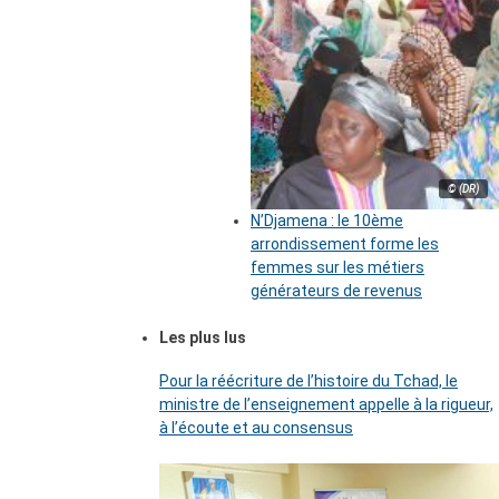
© (DR)
N’Djamena : le 10ème
arrondissement forme les
femmes sur les métiers
générateurs de revenus
Les plus lus
Pour la réécriture de l’histoire du Tchad, le
ministre de l’enseignement appelle à la rigueur,
à l’écoute et au consensus