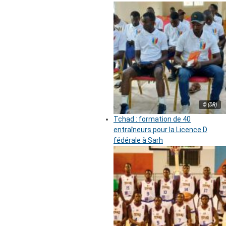
© (DR)
Tchad : formation de 40
entraîneurs pour la Licence D
fédérale à Sarh