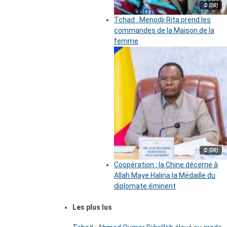
© (DR)
Tchad : Menodji Rita prend les
commandes de la Maison de la
femme
© (DR)
Coopération : la Chine décerne à
Allah Maye Halina la Médaille du
diplomate éminent
Les plus lus