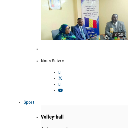
© (DR)
Nous Suivre
Sport
Volley-ball