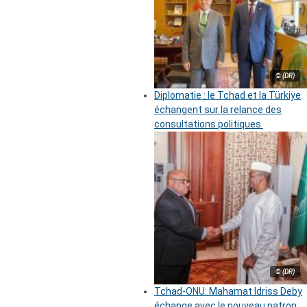
© (DR)
Diplomatie : le Tchad et la Türkiye
échangent sur la relance des
consultations politiques
© (DR)
Tchad-ONU: Mahamat Idriss Deby
échange avec le nouveau patron