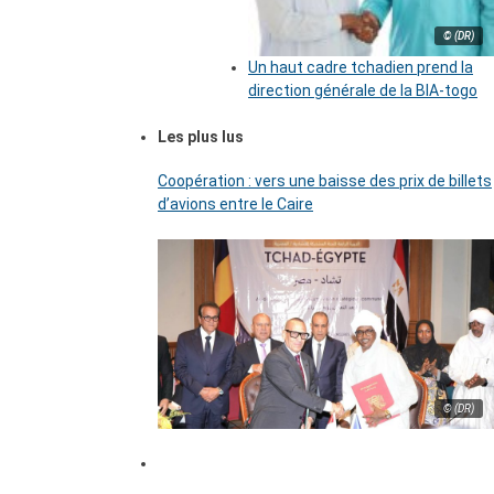
© (DR)
Un haut cadre tchadien prend la
direction générale de la BIA-togo
Les plus lus
Coopération : vers une baisse des prix de billets
d’avions entre le Caire
© (DR)