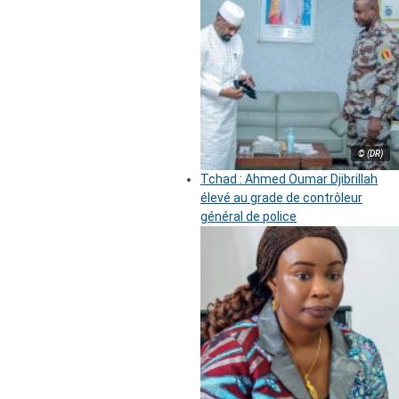
© (DR)
Tchad : Ahmed Oumar Djibrillah
élevé au grade de contrôleur
général de police