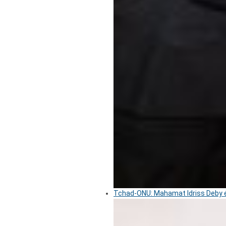
Tchad-ONU: Mahamat Idriss Deby é