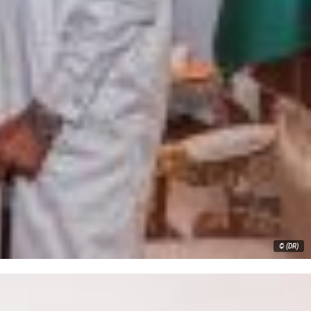
© (DR)