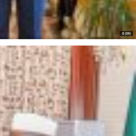
© (DR)