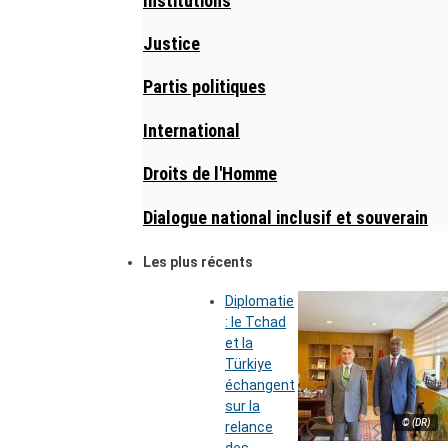
Institutions
Justice
Partis politiques
International
Droits de l'Homme
Dialogue national inclusif et souverain
Les plus récents
Diplomatie
: le Tchad
et la
Türkiye
échangent
sur la
© (DR)
relance