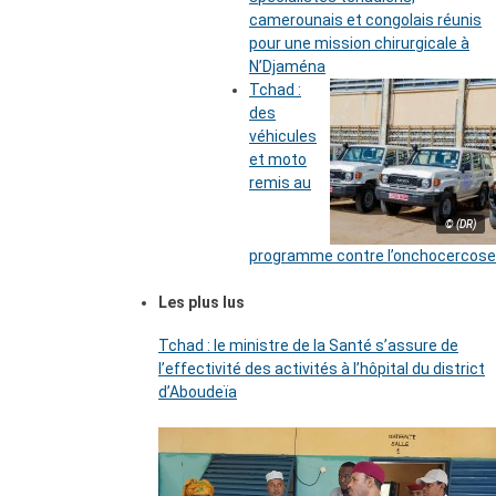
camerounais et congolais réunis
pour une mission chirurgicale à
N’Djaména
Tchad :
des
véhicules
et moto
remis au
© (DR)
programme contre l’onchocercose
Les plus lus
Tchad : le ministre de la Santé s’assure de
l’effectivité des activités à l’hôpital du district
d’Aboudeïa