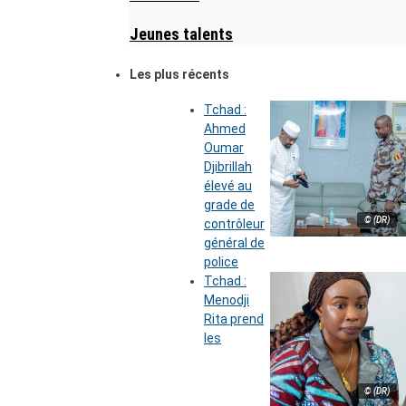
Jeunes talents
Les plus récents
Tchad :
Ahmed
Oumar
Djibrillah
élevé au
grade de
© (DR)
contrôleur
général de
police
Tchad :
Menodji
Rita prend
les
© (DR)