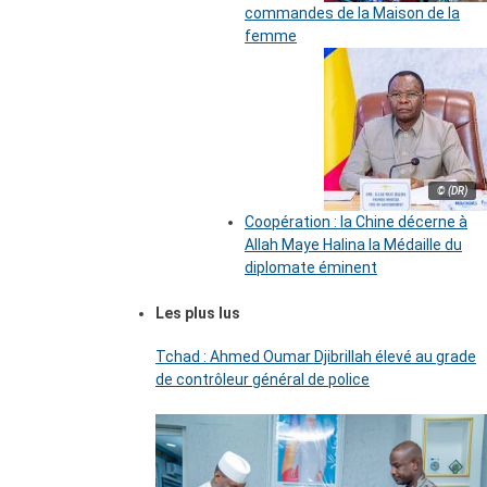
commandes de la Maison de la
femme
© (DR)
Coopération : la Chine décerne à
Allah Maye Halina la Médaille du
diplomate éminent
Les plus lus
Tchad : Ahmed Oumar Djibrillah élevé au grade
de contrôleur général de police