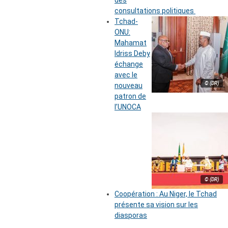
des
consultations politiques
Tchad-
ONU:
Mahamat
Idriss Deby
échange
avec le
© (DR)
nouveau
patron de
l’UNOCA
© (DR)
Coopération : Au Niger, le Tchad
présente sa vision sur les
diasporas