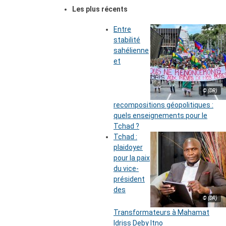
Les plus récents
Entre
stabilité
sahélienne
et
© (DR)
recompositions géopolitiques :
quels enseignements pour le
Tchad ?
Tchad :
plaidoyer
pour la paix
du vice-
président
des
© (DR)
Transformateurs à Mahamat
Idriss Deby Itno