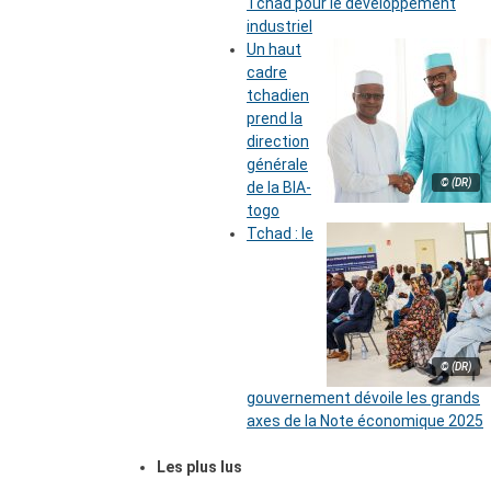
Tchad pour le développement
industriel
Un haut
cadre
tchadien
prend la
direction
générale
© (DR)
de la BIA-
togo
Tchad : le
© (DR)
gouvernement dévoile les grands
axes de la Note économique 2025
Les plus lus