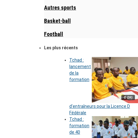
Autres sports
Basket-ball
Football
Les plus récents
Tchad :
lancement
de la
formation
© (DR)
d’entraîneurs pour la Licence D
Fédérale
Tchad :
formation
de 40