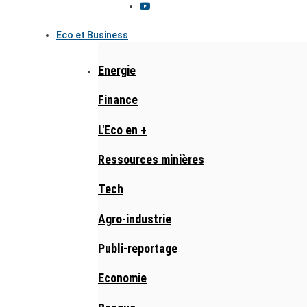
Eco et Business
Energie
Finance
L'Eco en +
Ressources minières
Tech
Agro-industrie
Publi-reportage
Economie