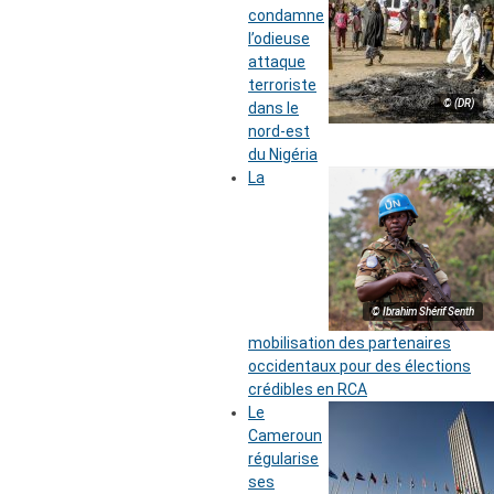
condamne
l’odieuse
attaque
terroriste
© (DR)
dans le
nord-est
du Nigéria
La
© Ibrahim Shérif Senth
mobilisation des partenaires
occidentaux pour des élections
crédibles en RCA
Le
Cameroun
régularise
ses