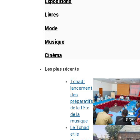
Expositions
Livres
Mode
Musique
Cinéma
Les plus récents
Tchad :
lancement
des
préparatifs
de la fête
de la
© (DR)
musique
Le Tchad
et le