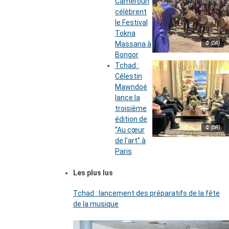
Cameroun
célèbrent
le Festival
Tokna
Massana à
© (DR)
Bongor
Tchad :
Célestin
Mawndoé
lance la
troisième
édition de
© (DR)
‘’Au cœur
de l’art’’ à
Paris
Les plus lus
Tchad : lancement des préparatifs de la fête
de la musique