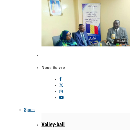
© (DR)
Nous Suivre
Sport
Volley-ball