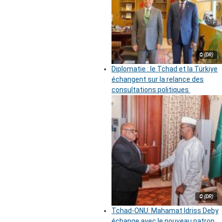
© (DR)
Diplomatie : le Tchad et la Türkiye
échangent sur la relance des
consultations politiques
© (DR)
Tchad-ONU: Mahamat Idriss Deby
échange avec le nouveau patron