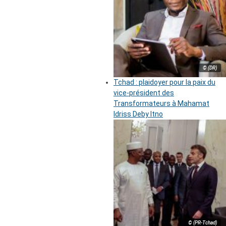
© (DR)
Tchad : plaidoyer pour la paix du
vice-président des
Transformateurs à Mahamat
Idriss Deby Itno
© (PR-Tchad)