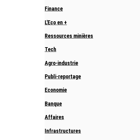
Finance
L'Eco en +
Ressources minières
Tech
Agro-industrie
Publi-reportage
Economie
Banque
Affaires
Infrastructures