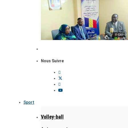
© (DR)
Nous Suivre
Sport
Volley-ball