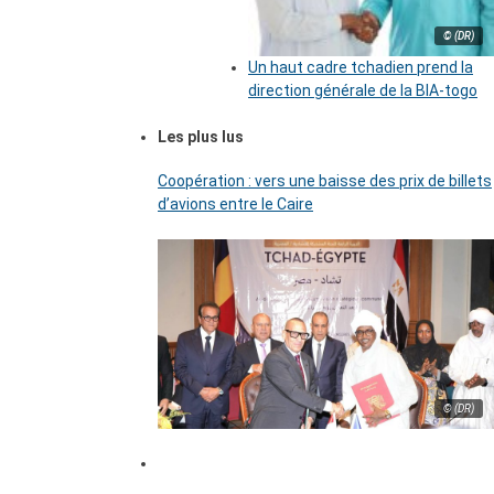
© (DR)
Un haut cadre tchadien prend la
direction générale de la BIA-togo
Les plus lus
Coopération : vers une baisse des prix de billets
d’avions entre le Caire
© (DR)