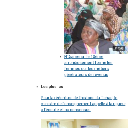
© (DR)
N’Djamena : le 10ème
arrondissement forme les
femmes sur les métiers
générateurs de revenus
Les plus lus
Pour la réécriture de l’histoire du Tchad, le
ministre de l’enseignement appelle à la rigueur,
à l’écoute et au consensus