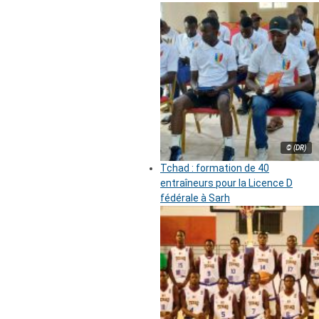
© (DR)
Tchad : formation de 40
entraîneurs pour la Licence D
fédérale à Sarh