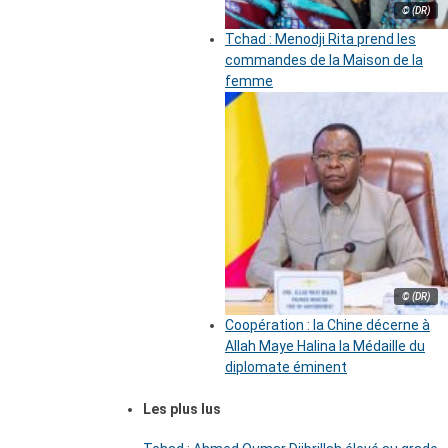
© (DR)
Tchad : Menodji Rita prend les
commandes de la Maison de la
femme
© (DR)
Coopération : la Chine décerne à
Allah Maye Halina la Médaille du
diplomate éminent
Les plus lus