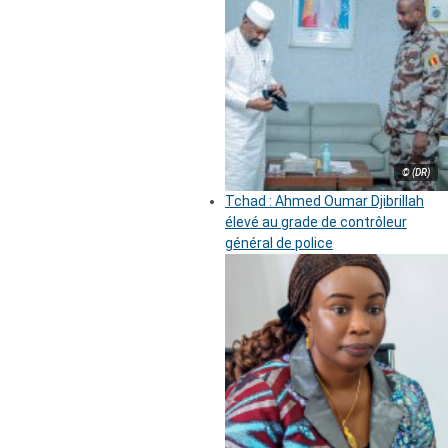
© (DR)
Tchad : Ahmed Oumar Djibrillah
élevé au grade de contrôleur
général de police