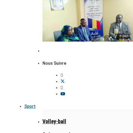
© (DR)
Nous Suivre
Sport
Volley-ball