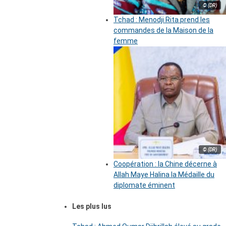
© (DR)
Tchad : Menodji Rita prend les
commandes de la Maison de la
femme
© (DR)
Coopération : la Chine décerne à
Allah Maye Halina la Médaille du
diplomate éminent
Les plus lus