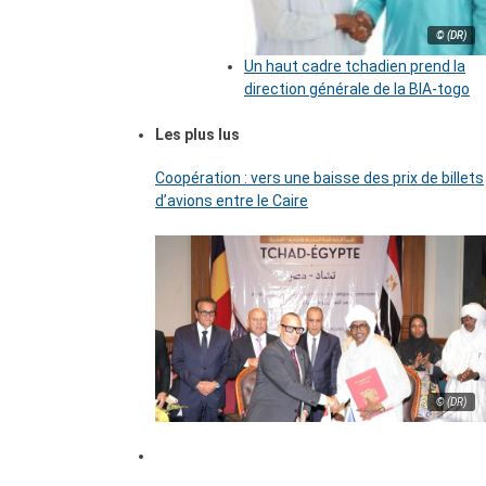
© (DR)
Un haut cadre tchadien prend la
direction générale de la BIA-togo
Les plus lus
Coopération : vers une baisse des prix de billets
d’avions entre le Caire
© (DR)