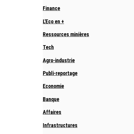
Finance
L'Eco en +
Ressources minières
Tech
Agro-industrie
Publi-reportage
Economie
Banque
Affaires
Infrastructures