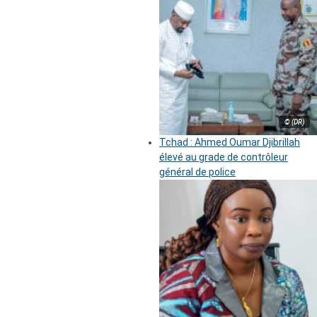
© (DR)
Tchad : Ahmed Oumar Djibrillah
élevé au grade de contrôleur
général de police