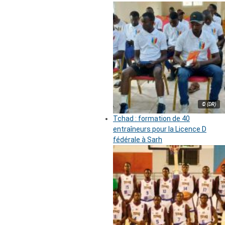
© (DR)
Tchad : formation de 40
entraîneurs pour la Licence D
fédérale à Sarh