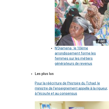
© (DR)
N’Djamena : le 10ème
arrondissement forme les
femmes sur les métiers
générateurs de revenus
Les plus lus
Pour la réécriture de l’histoire du Tchad, le
ministre de l’enseignement appelle à la rigueur,
à l’écoute et au consensus