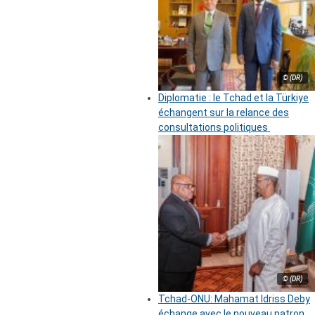
© (DR)
Diplomatie : le Tchad et la Türkiye
échangent sur la relance des
consultations politiques
© (DR)
Tchad-ONU: Mahamat Idriss Deby
échange avec le nouveau patron