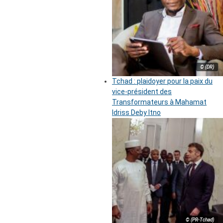
© (DR)
Tchad : plaidoyer pour la paix du
vice-président des
Transformateurs à Mahamat
Idriss Deby Itno
© (PR-Tchad)