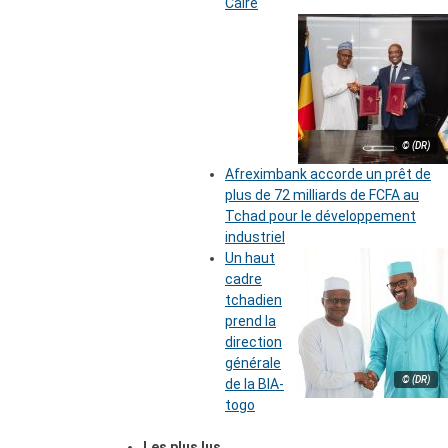
Caire
© (DR)
Afreximbank accorde un prêt de
plus de 72 milliards de FCFA au
Tchad pour le développement
industriel
Un haut
cadre
tchadien
prend la
direction
générale
© (DR)
de la BIA-
togo
Les plus lus