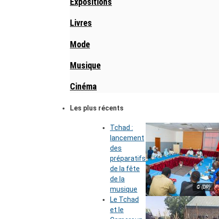
Expositions
Livres
Mode
Musique
Cinéma
Les plus récents
Tchad :
lancement
des
préparatifs
de la fête
de la
© (DR)
musique
Le Tchad
et le