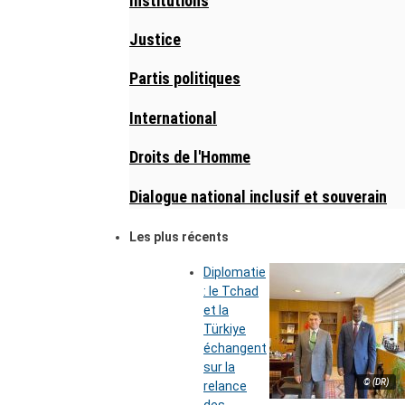
Institutions
Justice
Partis politiques
International
Droits de l'Homme
Dialogue national inclusif et souverain
Les plus récents
Diplomatie
: le Tchad
et la
Türkiye
échangent
sur la
© (DR)
relance