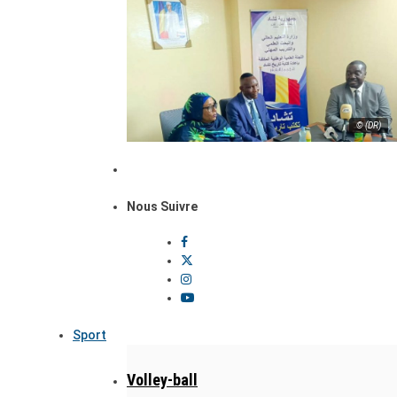
© (DR)
Nous Suivre
Sport
Volley-ball