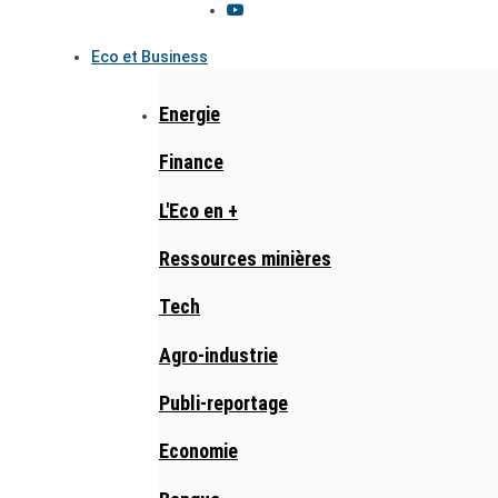
Eco et Business
Energie
Finance
L'Eco en +
Ressources minières
Tech
Agro-industrie
Publi-reportage
Economie