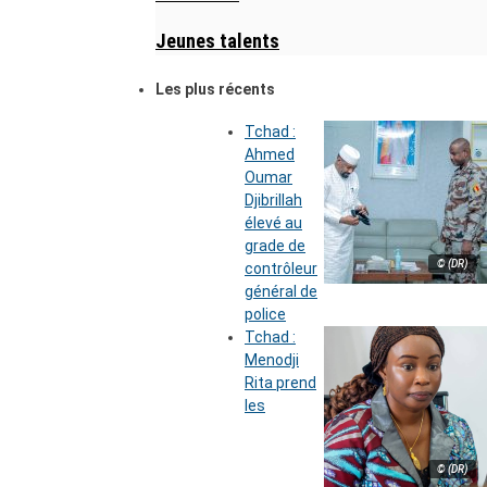
Jeunes talents
Les plus récents
Tchad :
Ahmed
Oumar
Djibrillah
élevé au
grade de
© (DR)
contrôleur
général de
police
Tchad :
Menodji
Rita prend
les
© (DR)