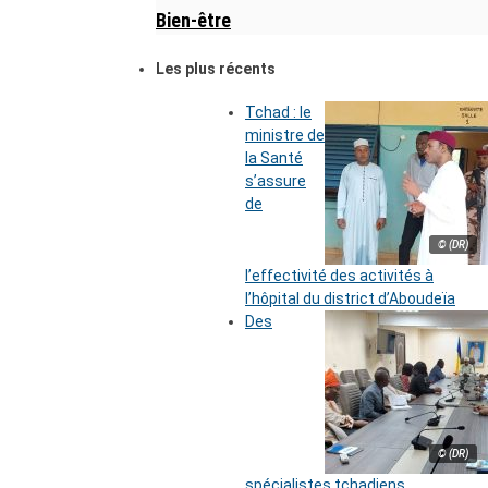
Bien-être
Les plus récents
Tchad : le
ministre de
la Santé
s’assure
de
© (DR)
l’effectivité des activités à
l’hôpital du district d’Aboudeïa
Des
© (DR)
spécialistes tchadiens,