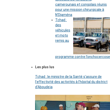
camerounais et congolais réunis
pour une mission chirurgicale à
N’Djaména
Tchad :
des
véhicules
et moto
remis au
© (DR)
programme contre l’onchocercose
Les plus lus
Tchad : le ministre de la Santé s’assure de
l’effectivité des activités à l’hôpital du district
d’Aboudeïa