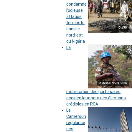
condamne
l’odieuse
attaque
terroriste
© (DR)
dans le
nord-est
du Nigéria
La
© Ibrahim Shérif Senth
mobilisation des partenaires
occidentaux pour des élections
crédibles en RCA
Le
Cameroun
régularise
ses