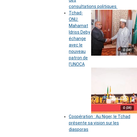
des
consultations politiques
Tchad-
ONU:
Mahamat
Idriss Deby
échange
avec le
© (DR)
nouveau
patron de
l’UNOCA
© (DR)
Coopération : Au Niger, le Tchad
présente sa vision sur les
diasporas