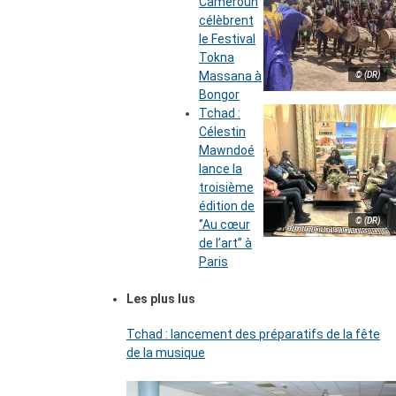
Cameroun
célèbrent
le Festival
Tokna
Massana à
© (DR)
Bongor
Tchad :
Célestin
Mawndoé
lance la
troisième
édition de
© (DR)
‘’Au cœur
de l’art’’ à
Paris
Les plus lus
Tchad : lancement des préparatifs de la fête
de la musique