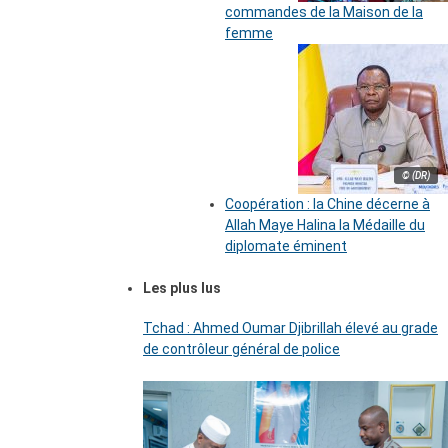
commandes de la Maison de la
femme
© (DR)
Coopération : la Chine décerne à
Allah Maye Halina la Médaille du
diplomate éminent
Les plus lus
Tchad : Ahmed Oumar Djibrillah élevé au grade
de contrôleur général de police