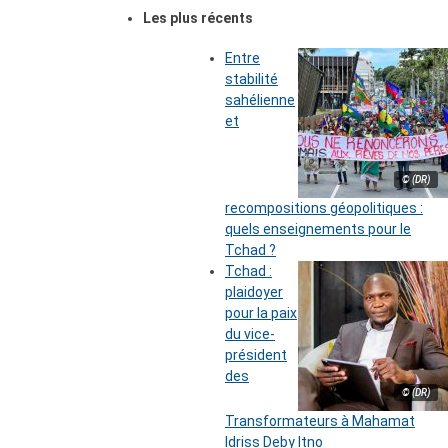
Les plus récents
Entre
stabilité
sahélienne
et
© (DR)
recompositions géopolitiques :
quels enseignements pour le
Tchad ?
Tchad :
plaidoyer
pour la paix
du vice-
président
des
© (DR)
Transformateurs à Mahamat
Idriss Deby Itno