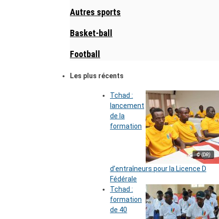
Autres sports
Basket-ball
Football
Les plus récents
Tchad :
lancement
de la
formation
© (DR)
d’entraîneurs pour la Licence D
Fédérale
Tchad :
formation
de 40