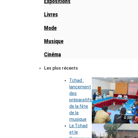
Expositions
Livres
Mode
Musique
Cinéma
Les plus récents
Tchad :
lancement
des
préparatifs
de la fête
de la
© (DR)
musique
Le Tchad
et le