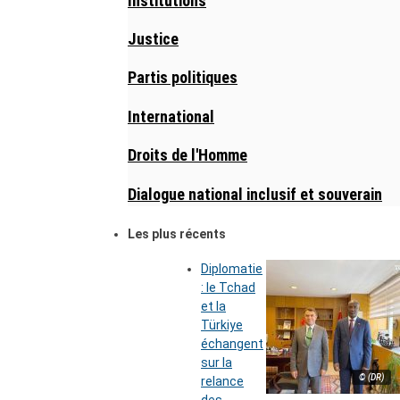
Institutions
Justice
Partis politiques
International
Droits de l'Homme
Dialogue national inclusif et souverain
Les plus récents
Diplomatie
: le Tchad
et la
Türkiye
échangent
sur la
© (DR)
relance