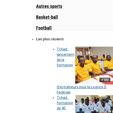
Autres sports
Basket-ball
Football
Les plus récents
Tchad :
lancement
de la
formation
© (DR)
d’entraîneurs pour la Licence D
Fédérale
Tchad :
formation
de 40