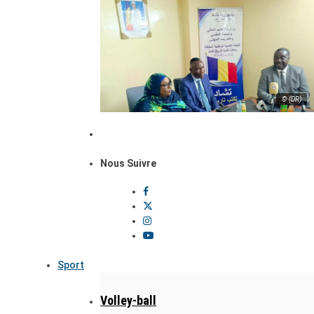
© (DR)
Nous Suivre
Sport
Volley-ball