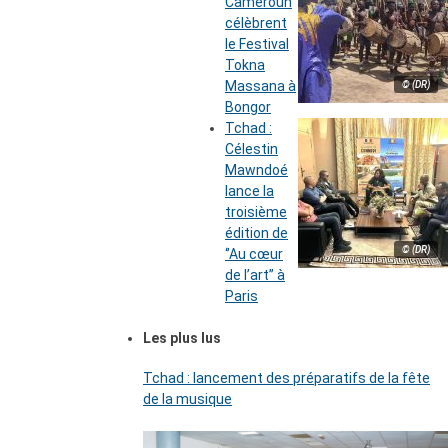
Cameroun
célèbrent
le Festival
Tokna
Massana à
© (DR)
Bongor
Tchad :
Célestin
Mawndoé
lance la
troisième
édition de
© (DR)
‘’Au cœur
de l’art’’ à
Paris
Les plus lus
Tchad : lancement des préparatifs de la fête
de la musique