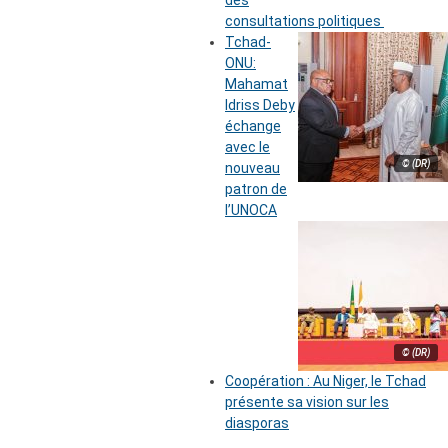
des
consultations politiques
Tchad-
ONU:
Mahamat
Idriss Deby
échange
avec le
© (DR)
nouveau
patron de
l’UNOCA
© (DR)
Coopération : Au Niger, le Tchad
présente sa vision sur les
diasporas