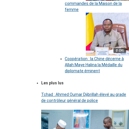
commandes de la Maison de la
femme
© (DR)
Coopération : la Chine décerne à
Allah Maye Halina la Médaille du
diplomate éminent
Les plus lus
Tchad : Ahmed Oumar Djibrillah élevé au grade
de contrôleur général de police