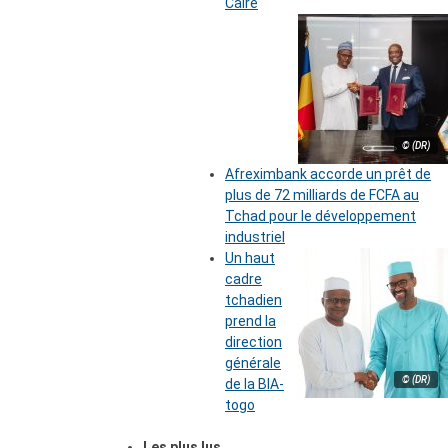
Caire
© (DR)
Afreximbank accorde un prêt de
plus de 72 milliards de FCFA au
Tchad pour le développement
industriel
Un haut
cadre
tchadien
prend la
direction
générale
© (DR)
de la BIA-
togo
Les plus lus