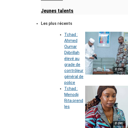
Jeunes talents
Les plus récents
Tchad :
Ahmed
Oumar
Djibrillah
élevé au
grade de
© (DR)
contrôleur
général de
police
Tchad :
Menodji
Rita prend
les
© (DR)