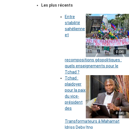
Les plus récents
Entre
stabilité
sahélienne
et
© (DR)
recompositions géopolitiques :
quels enseignements pour le
Tchad ?
Tchad :
plaidoyer
pour la paix
du vice-
président
des
© (DR)
Transformateurs à Mahamat
Idriss Deby Itno