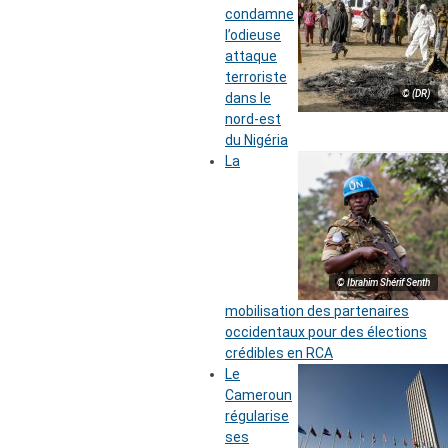
condamne
l’odieuse
attaque
terroriste
© (DR)
dans le
nord-est
du Nigéria
La
© Ibrahim Shérif Senth
mobilisation des partenaires
occidentaux pour des élections
crédibles en RCA
Le
Cameroun
régularise
ses