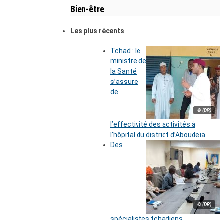
Bien-être
Les plus récents
Tchad : le
ministre de
la Santé
s’assure
de
© (DR)
l’effectivité des activités à
l’hôpital du district d’Aboudeïa
Des
© (DR)
spécialistes tchadiens,