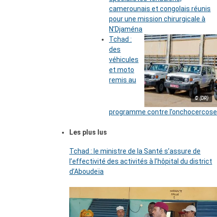
camerounais et congolais réunis
pour une mission chirurgicale à
N’Djaména
Tchad :
des
véhicules
et moto
remis au
© (DR)
programme contre l’onchocercose
Les plus lus
Tchad : le ministre de la Santé s’assure de
l’effectivité des activités à l’hôpital du district
d’Aboudeïa