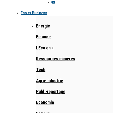
Eco et Business
Energie
Finance
L'Eco en +
Ressources minières
Tech
Agro-industrie
Publi-reportage
Economie