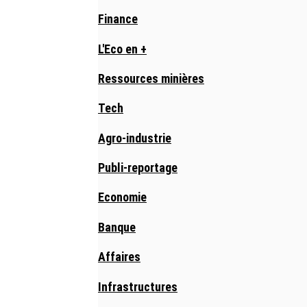
Finance
L'Eco en +
Ressources minières
Tech
Agro-industrie
Publi-reportage
Economie
Banque
Affaires
Infrastructures