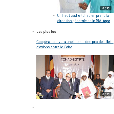
© (DR)
Un haut cadre tchadien prend la
direction générale de la BIA-togo
Les plus lus
Coopération : vers une baisse des prix de billets
d’avions entre le Caire
© (DR)