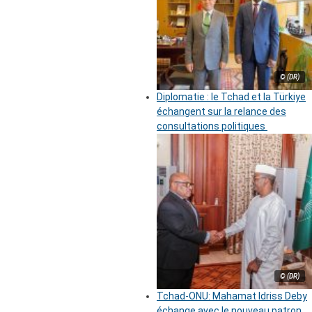
© (DR)
Diplomatie : le Tchad et la Türkiye
échangent sur la relance des
consultations politiques
© (DR)
Tchad-ONU: Mahamat Idriss Deby
échange avec le nouveau patron