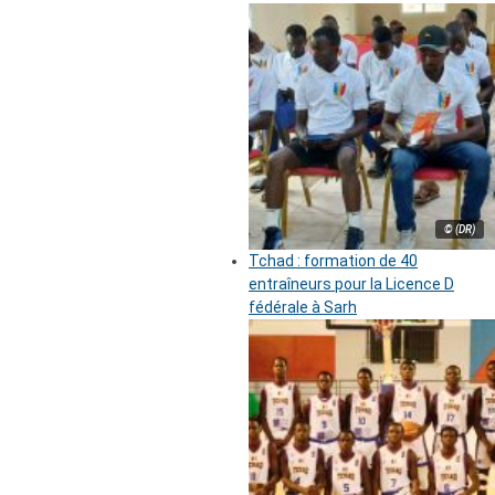
© (DR)
Tchad : formation de 40
entraîneurs pour la Licence D
fédérale à Sarh