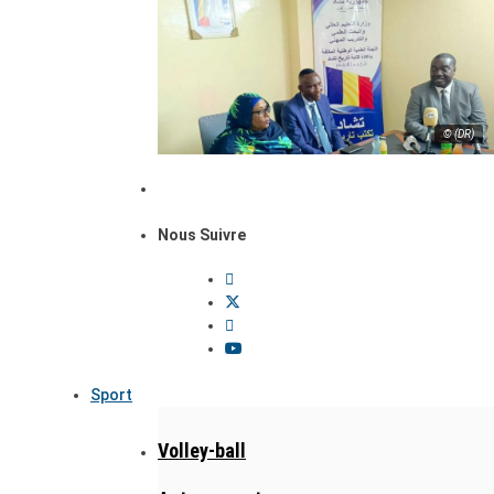
© (DR)
Nous Suivre
Sport
Volley-ball