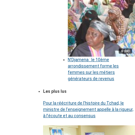
© (DR)
N’Djamena : le 10ème
arrondissement forme les
femmes sur les métiers
générateurs de revenus
Les plus lus
Pour la réécriture de l’histoire du Tchad, le
ministre de l’enseignement appelle à la rigueur,
à l’écoute et au consensus