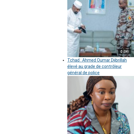
© (DR)
Tchad : Ahmed Oumar Djibrillah
élevé au grade de contrôleur
général de police