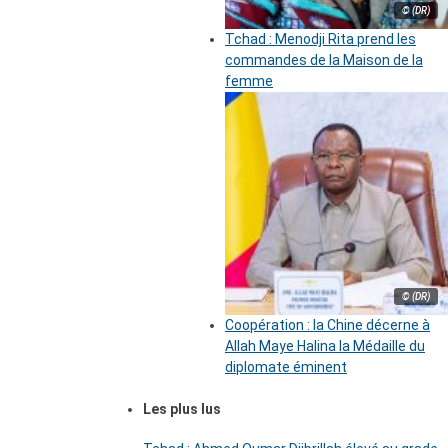
© (DR)
Tchad : Menodji Rita prend les
commandes de la Maison de la
femme
© (DR)
Coopération : la Chine décerne à
Allah Maye Halina la Médaille du
diplomate éminent
Les plus lus