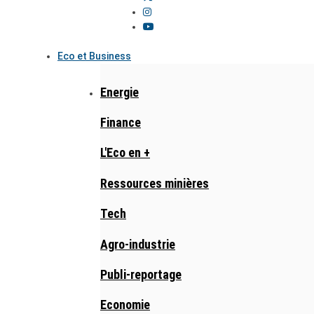
Eco et Business
Energie
Finance
L'Eco en +
Ressources minières
Tech
Agro-industrie
Publi-reportage
Economie