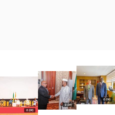
© (DR)
© (DR)
© (DR)