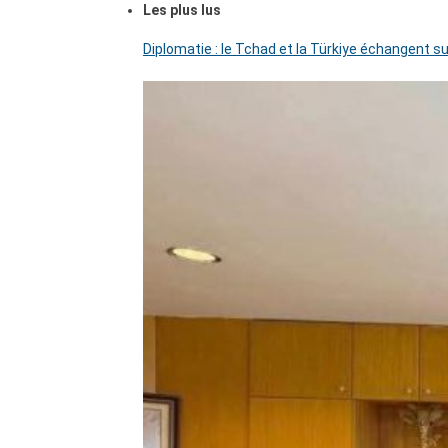
Les plus lus
Diplomatie : le Tchad et la Türkiye échangent su