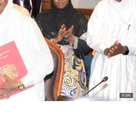
© (DR)