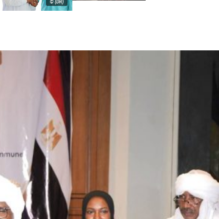
© (DR)