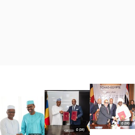
© (DR)
© (DR)