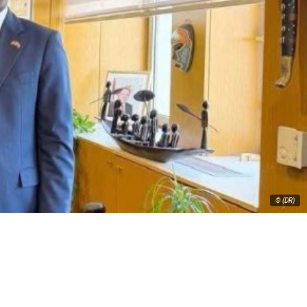
© (DR)