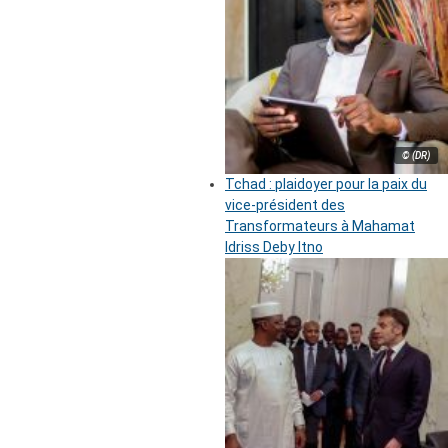
© (DR)
Tchad : plaidoyer pour la paix du
vice-président des
Transformateurs à Mahamat
Idriss Deby Itno