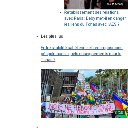
© (PR-Tchad)
Rétablissement des relations
avec Paris : Déby met-il en danger
les liens du Tchad avec l’AES ?
Les plus lus
Entre stabilité sahélienne et recompositions
géopolitiques : quels enseignements pour le
Tchad ?
© (DR)