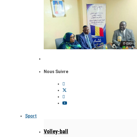
© (DR)
Nous Suivre
Sport
Volley-ball