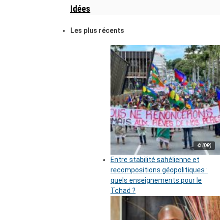
Idées
Les plus récents
© (DR)
Entre stabilité sahélienne et
recompositions géopolitiques :
quels enseignements pour le
Tchad ?