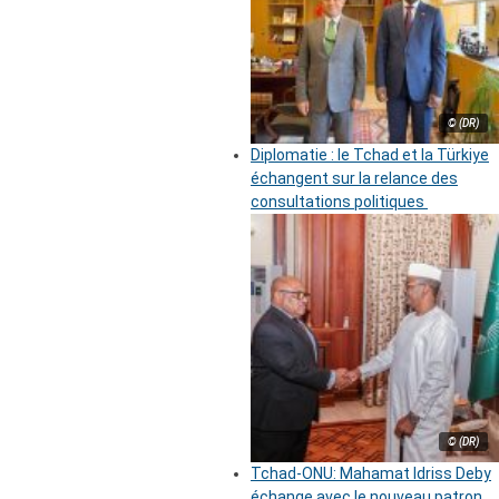
© (DR)
Diplomatie : le Tchad et la Türkiye
échangent sur la relance des
consultations politiques
© (DR)
Tchad-ONU: Mahamat Idriss Deby
échange avec le nouveau patron