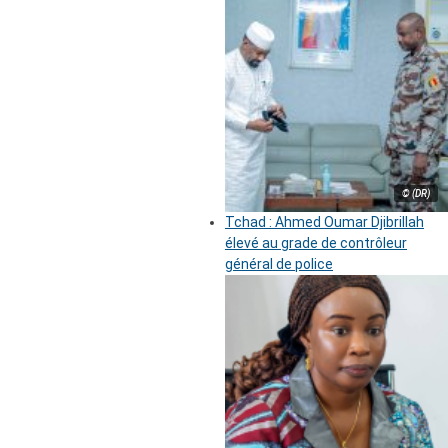
© (DR)
Tchad : Ahmed Oumar Djibrillah
élevé au grade de contrôleur
général de police