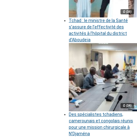
© (DR)
Tchad : le ministre de la Santé
s’assure de l’effectivité des
activités à l’hôpital du district
d’Aboudeïa
© (DR)
Des spécialistes tchadiens,
camerounais et congolais réunis
pour une mission chirurgicale à
N’Djaména