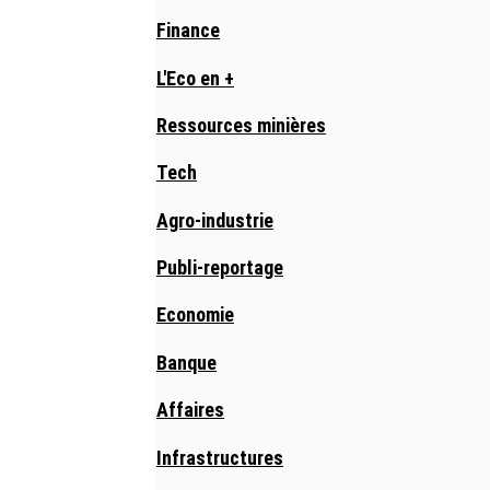
Finance
L'Eco en +
Ressources minières
Tech
Agro-industrie
Publi-reportage
Economie
Banque
Affaires
Infrastructures