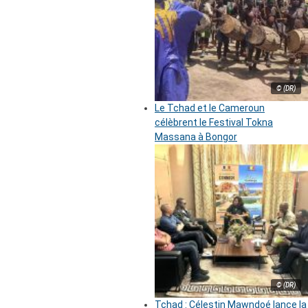
© (DR)
Le Tchad et le Cameroun
célèbrent le Festival Tokna
Massana à Bongor
© (DR)
Tchad : Célestin Mawndoé lance la