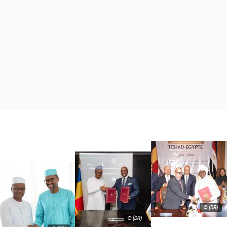
© (DR)
© (DR)