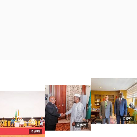
© (DR)
© (DR)
© (DR)