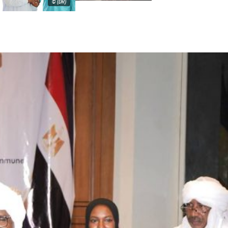
© (DR)