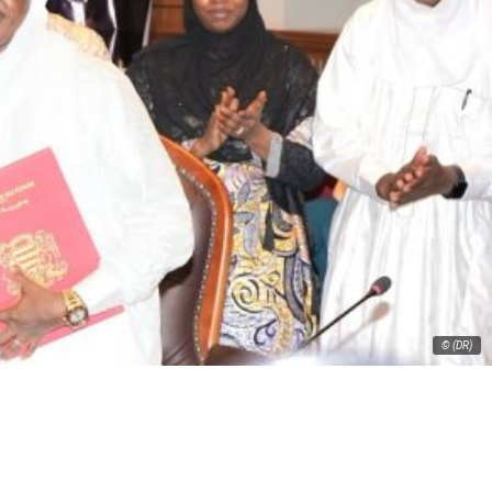
© (DR)