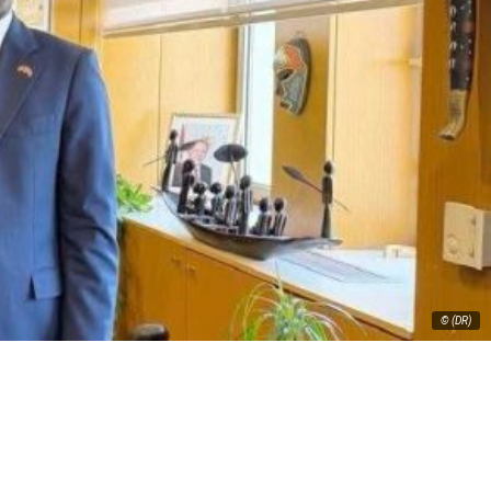
© (DR)