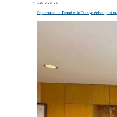
Les plus lus
Diplomatie : le Tchad et la Türkiye échangent su