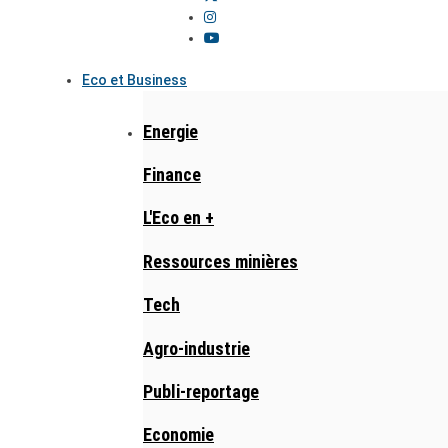
Eco et Business
Energie
Finance
L'Eco en +
Ressources minières
Tech
Agro-industrie
Publi-reportage
Economie