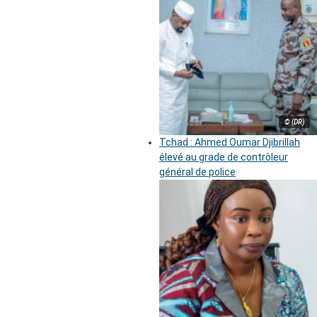
© (DR)
Tchad : Ahmed Oumar Djibrillah
élevé au grade de contrôleur
général de police