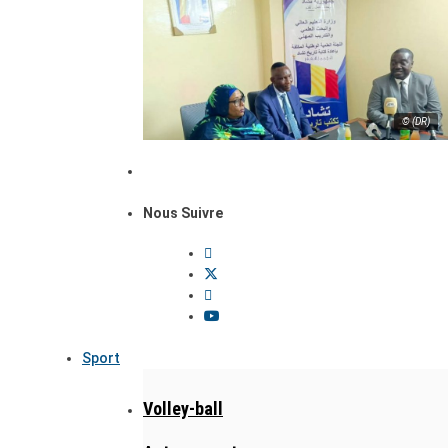
© (DR)
Nous Suivre
Sport
Volley-ball