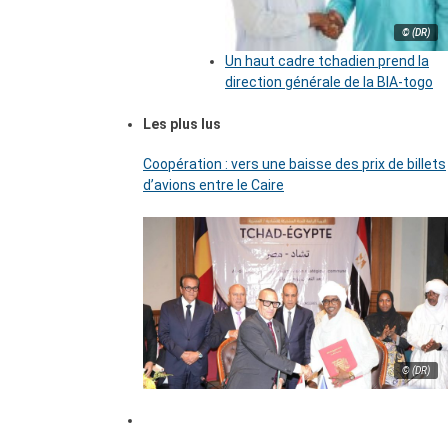
© (DR)
Un haut cadre tchadien prend la
direction générale de la BIA-togo
Les plus lus
Coopération : vers une baisse des prix de billets
d’avions entre le Caire
© (DR)