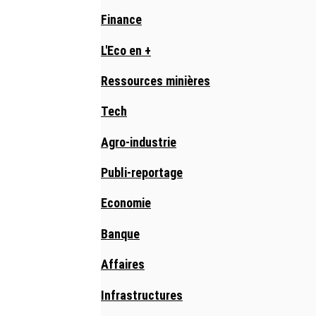
Finance
L'Eco en +
Ressources minières
Tech
Agro-industrie
Publi-reportage
Economie
Banque
Affaires
Infrastructures