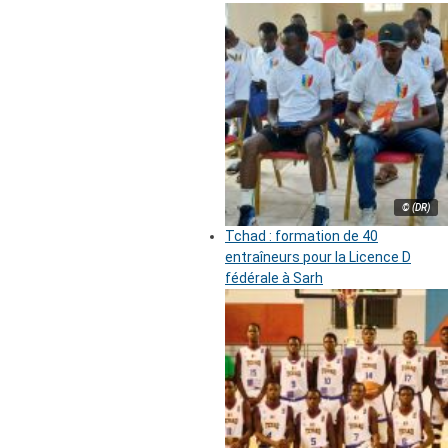
© (DR)
Tchad : formation de 40
entraîneurs pour la Licence D
fédérale à Sarh