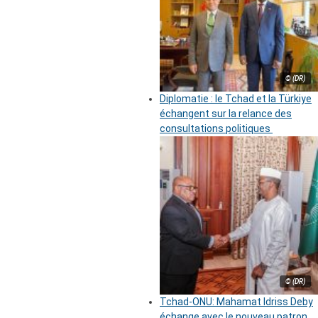
© (DR)
Diplomatie : le Tchad et la Türkiye
échangent sur la relance des
consultations politiques
© (DR)
Tchad-ONU: Mahamat Idriss Deby
échange avec le nouveau patron