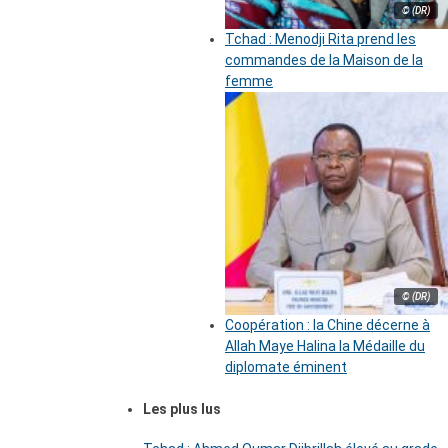
© (DR)
Tchad : Menodji Rita prend les
commandes de la Maison de la
femme
© (DR)
Coopération : la Chine décerne à
Allah Maye Halina la Médaille du
diplomate éminent
Les plus lus