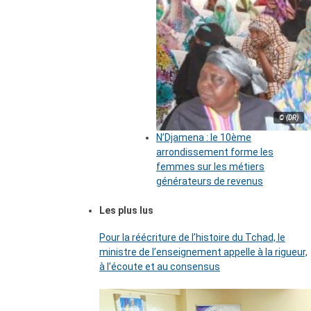
© (DR)
N’Djamena : le 10ème
arrondissement forme les
femmes sur les métiers
générateurs de revenus
Les plus lus
Pour la réécriture de l’histoire du Tchad, le
ministre de l’enseignement appelle à la rigueur,
à l’écoute et au consensus