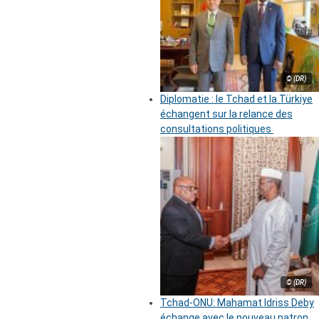
© (DR)
Diplomatie : le Tchad et la Türkiye
échangent sur la relance des
consultations politiques
© (DR)
Tchad-ONU: Mahamat Idriss Deby
échange avec le nouveau patron