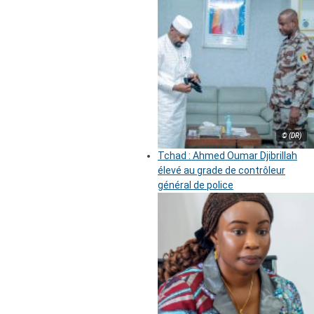
© (DR)
Tchad : Ahmed Oumar Djibrillah
élevé au grade de contrôleur
général de police