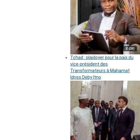
© (DR)
Tchad : plaidoyer pour la paix du
vice-président des
Transformateurs à Mahamat
Idriss Deby Itno