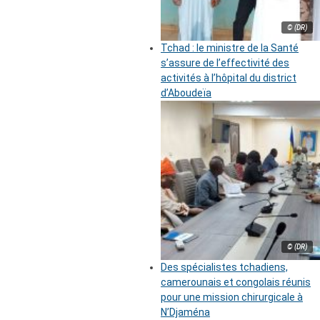
© (DR)
Tchad : le ministre de la Santé
s’assure de l’effectivité des
activités à l’hôpital du district
d’Aboudeïa
© (DR)
Des spécialistes tchadiens,
camerounais et congolais réunis
pour une mission chirurgicale à
N’Djaména