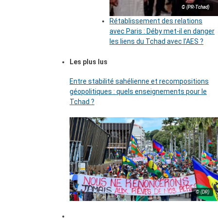
© (PR-Tchad)
Rétablissement des relations
avec Paris : Déby met-il en danger
les liens du Tchad avec l’AES ?
Les plus lus
Entre stabilité sahélienne et recompositions
géopolitiques : quels enseignements pour le
Tchad ?
© (DR)