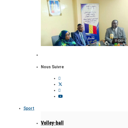
© (DR)
Nous Suivre
Sport
Volley-ball