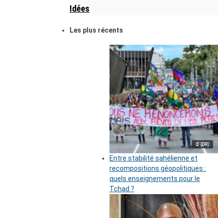
Idées
Les plus récents
© (DR)
Entre stabilité sahélienne et
recompositions géopolitiques :
quels enseignements pour le
Tchad ?