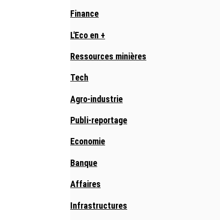
Finance
L'Eco en +
Ressources minières
Tech
Agro-industrie
Publi-reportage
Economie
Banque
Affaires
Infrastructures