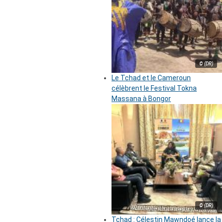
© (DR)
Le Tchad et le Cameroun
célèbrent le Festival Tokna
Massana à Bongor
© (DR)
Tchad : Célestin Mawndoé lance la