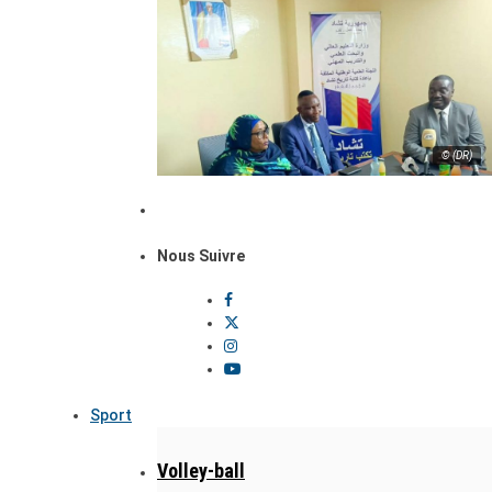
© (DR)
Nous Suivre
Sport
Volley-ball