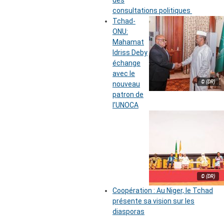
des
consultations politiques
Tchad-
ONU:
Mahamat
Idriss Deby
échange
avec le
© (DR)
nouveau
patron de
l’UNOCA
© (DR)
Coopération : Au Niger, le Tchad
présente sa vision sur les
diasporas