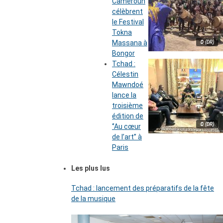
Cameroun
célèbrent
le Festival
Tokna
Massana à
© (DR)
Bongor
Tchad :
Célestin
Mawndoé
lance la
troisième
édition de
© (DR)
‘’Au cœur
de l’art’’ à
Paris
Les plus lus
Tchad : lancement des préparatifs de la fête
de la musique