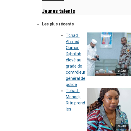
Jeunes talents
Les plus récents
Tchad :
Ahmed
Oumar
Djibrillah
élevé au
grade de
© (DR)
contrôleur
général de
police
Tchad :
Menodji
Rita prend
les
© (DR)