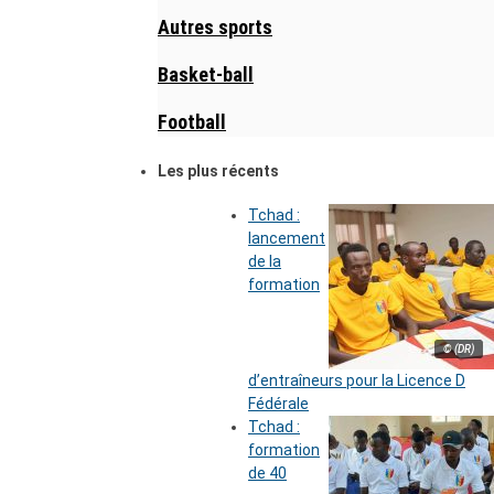
Autres sports
Basket-ball
Football
Les plus récents
Tchad :
lancement
de la
formation
© (DR)
d’entraîneurs pour la Licence D
Fédérale
Tchad :
formation
de 40