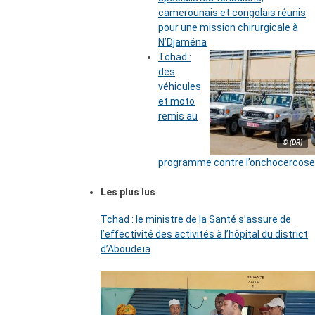
camerounais et congolais réunis
pour une mission chirurgicale à
N’Djaména
Tchad :
des
véhicules
et moto
remis au
© (DR)
programme contre l’onchocercose
Les plus lus
Tchad : le ministre de la Santé s’assure de
l’effectivité des activités à l’hôpital du district
d’Aboudeïa