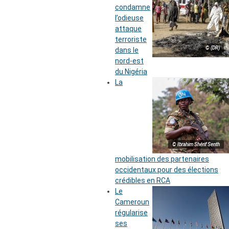
condamne
l’odieuse
attaque
terroriste
© (DR)
dans le
nord-est
du Nigéria
La
© Ibrahim Shérif Senth
mobilisation des partenaires
occidentaux pour des élections
crédibles en RCA
Le
Cameroun
régularise
ses