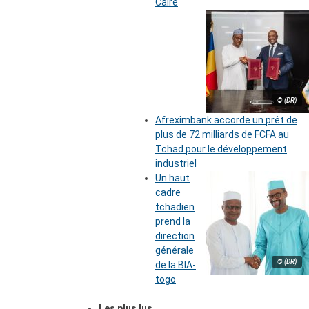
Caire
© (DR)
Afreximbank accorde un prêt de
plus de 72 milliards de FCFA au
Tchad pour le développement
industriel
Un haut
cadre
tchadien
prend la
direction
générale
© (DR)
de la BIA-
togo
Les plus lus