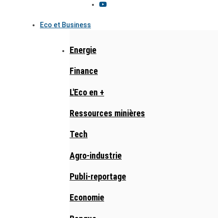
Eco et Business
Energie
Finance
L'Eco en +
Ressources minières
Tech
Agro-industrie
Publi-reportage
Economie