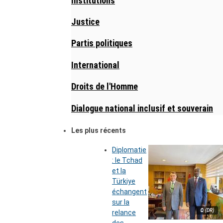
Institutions
Justice
Partis politiques
International
Droits de l'Homme
Dialogue national inclusif et souverain
Les plus récents
Diplomatie
: le Tchad
et la
Türkiye
échangent
sur la
© (DR)
relance