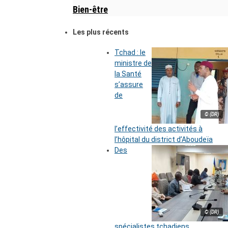
Bien-être
Les plus récents
Tchad : le
ministre de
la Santé
s’assure
de
© (DR)
l’effectivité des activités à
l’hôpital du district d’Aboudeïa
Des
© (DR)
spécialistes tchadiens,