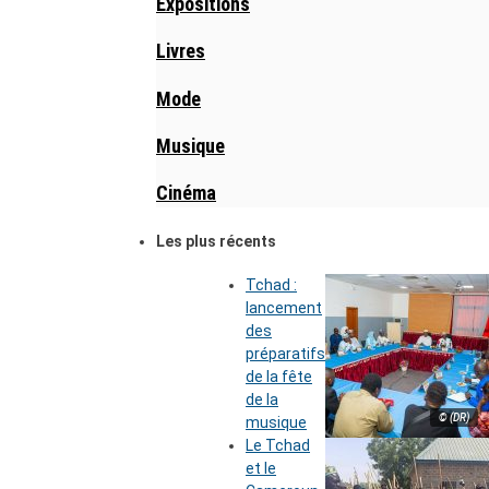
Expositions
Livres
Mode
Musique
Cinéma
Les plus récents
Tchad :
lancement
des
préparatifs
de la fête
de la
© (DR)
musique
Le Tchad
et le