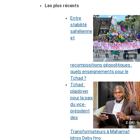
Les plus récents
Entre
stabilité
sahélienne
et
© (DR)
recompositions géopolitiques :
quels enseignements pour le
Tchad ?
Tchad :
plaidoyer
pour la paix
du vice-
président
des
© (DR)
Transformateurs à Mahamat
Idriss Deby Itno