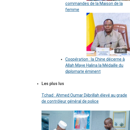
commandes de la Maison de la
femme
© (DR)
Coopération : la Chine décerne à
Allah Maye Halina la Médaille du
diplomate éminent
Les plus lus
Tchad : Ahmed Oumar Djibrillah élevé au grade
de contrôleur général de police