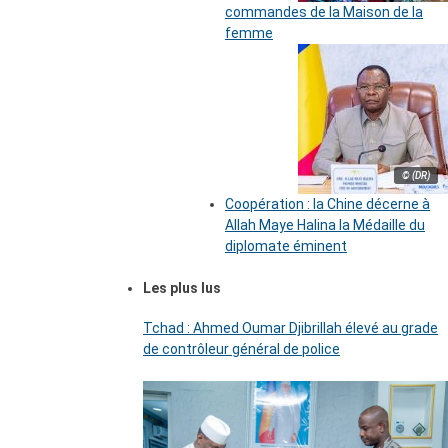
commandes de la Maison de la
femme
© (DR)
Coopération : la Chine décerne à
Allah Maye Halina la Médaille du
diplomate éminent
Les plus lus
Tchad : Ahmed Oumar Djibrillah élevé au grade
de contrôleur général de police