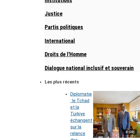
Institutions
Justice
Partis politiques
International
Droits de l'Homme
Dialogue national inclusif et souverain
Les plus récents
Diplomatie
: le Tchad
et la
Türkiye
échangent
sur la
© (DR)
relance