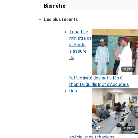
Bien-être
Les plus récents
Tchad : le
ministre de
la Santé
s’assure
de
© (DR)
l’effectivité des activités à
l’hôpital du district d’Aboudeïa
Des
© (DR)
spécialistes tchadiens,