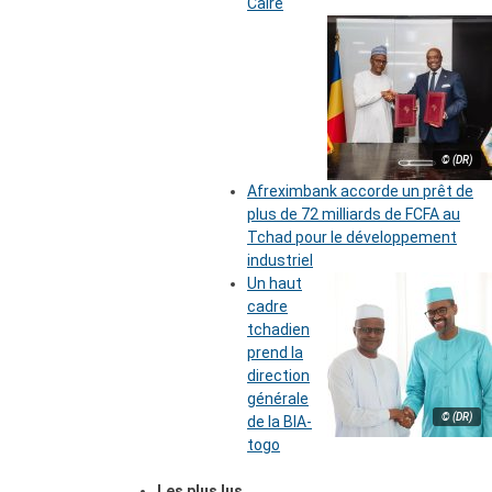
Caire
© (DR)
Afreximbank accorde un prêt de
plus de 72 milliards de FCFA au
Tchad pour le développement
industriel
Un haut
cadre
tchadien
prend la
direction
générale
© (DR)
de la BIA-
togo
Les plus lus