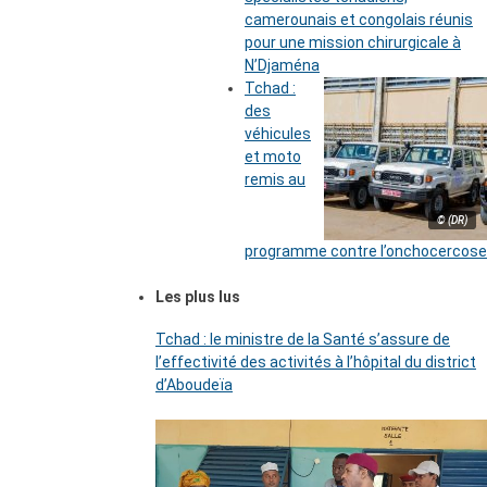
camerounais et congolais réunis
pour une mission chirurgicale à
N’Djaména
Tchad :
des
véhicules
et moto
remis au
© (DR)
programme contre l’onchocercose
Les plus lus
Tchad : le ministre de la Santé s’assure de
l’effectivité des activités à l’hôpital du district
d’Aboudeïa