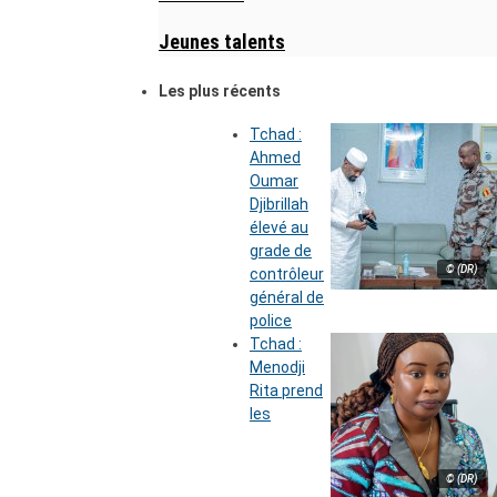
Jeunes talents
Les plus récents
Tchad :
Ahmed
Oumar
Djibrillah
élevé au
grade de
© (DR)
contrôleur
général de
police
Tchad :
Menodji
Rita prend
les
© (DR)