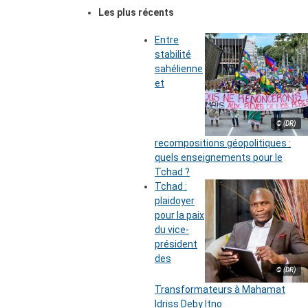
Les plus récents
Entre
stabilité
sahélienne
et
© (DR)
recompositions géopolitiques :
quels enseignements pour le
Tchad ?
Tchad :
plaidoyer
pour la paix
du vice-
président
des
© (DR)
Transformateurs à Mahamat
Idriss Deby Itno