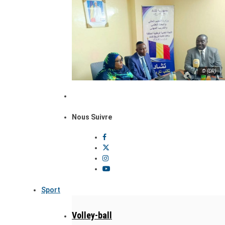
© (DR)
Nous Suivre
Sport
Volley-ball