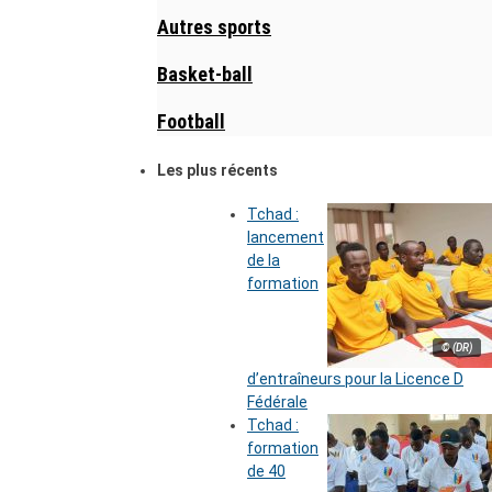
Autres sports
Basket-ball
Football
Les plus récents
Tchad :
lancement
de la
formation
© (DR)
d’entraîneurs pour la Licence D
Fédérale
Tchad :
formation
de 40