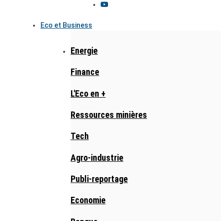
Eco et Business
Energie
Finance
L'Eco en +
Ressources minières
Tech
Agro-industrie
Publi-reportage
Economie