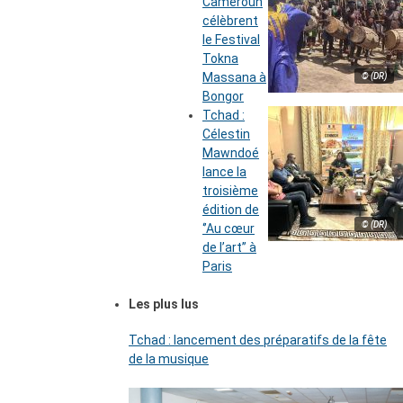
Cameroun
célèbrent
le Festival
Tokna
Massana à
© (DR)
Bongor
Tchad :
Célestin
Mawndoé
lance la
troisième
édition de
© (DR)
‘’Au cœur
de l’art’’ à
Paris
Les plus lus
Tchad : lancement des préparatifs de la fête
de la musique