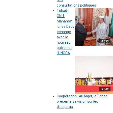
des
consultations politiques
Tchad-
ONU:
Mahamat
Idriss Deby
échange
avec le
© (DR)
nouveau
patron de
l’UNOCA
© (DR)
Coopération : Au Niger, le Tchad
présente sa vision sur les
diasporas