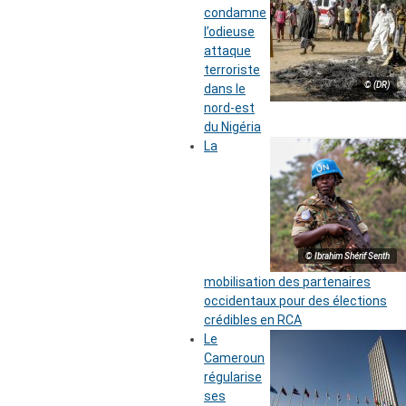
condamne
l’odieuse
attaque
terroriste
© (DR)
dans le
nord-est
du Nigéria
La
© Ibrahim Shérif Senth
mobilisation des partenaires
occidentaux pour des élections
crédibles en RCA
Le
Cameroun
régularise
ses