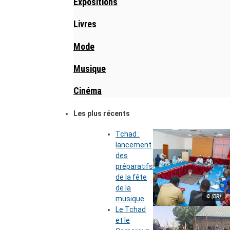
Expositions
Livres
Mode
Musique
Cinéma
Les plus récents
Tchad :
lancement
des
préparatifs
de la fête
de la
© (DR)
musique
Le Tchad
et le