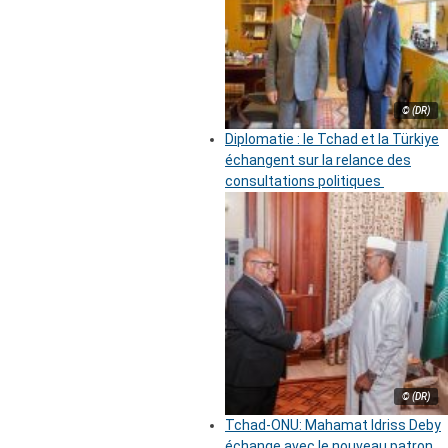
© (DR)
Diplomatie : le Tchad et la Türkiye
échangent sur la relance des
consultations politiques
© (DR)
Tchad-ONU: Mahamat Idriss Deby
échange avec le nouveau patron