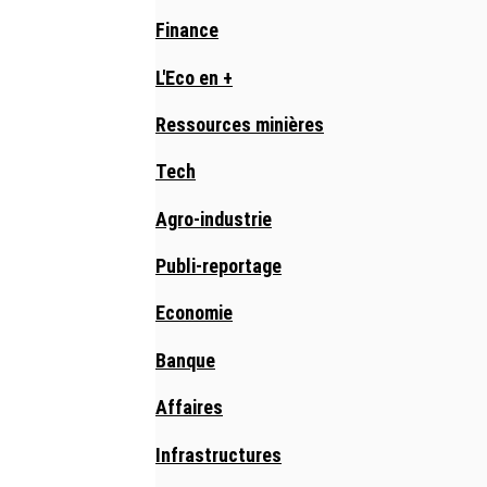
Finance
L'Eco en +
Ressources minières
Tech
Agro-industrie
Publi-reportage
Economie
Banque
Affaires
Infrastructures