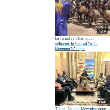
© (DR)
Le Tchad et le Cameroun
célèbrent le Festival Tokna
Massana à Bongor
© (DR)
Tchad : Célestin Mawndoé lance la