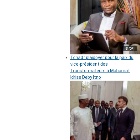
© (DR)
Tchad : plaidoyer pour la paix du
vice-président des
Transformateurs à Mahamat
Idriss Deby Itno