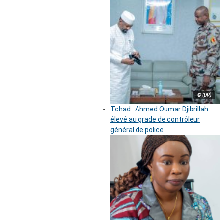
© (DR)
Tchad : Ahmed Oumar Djibrillah
élevé au grade de contrôleur
général de police