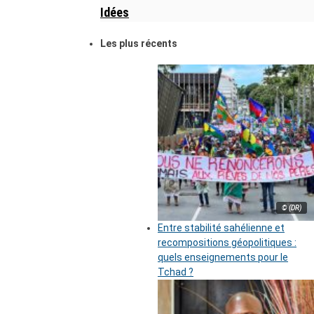
Idées
Les plus récents
© (DR)
Entre stabilité sahélienne et
recompositions géopolitiques :
quels enseignements pour le
Tchad ?