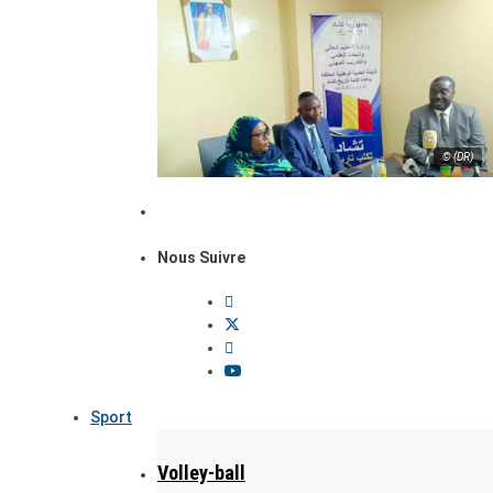
© (DR)
Nous Suivre
Sport
Volley-ball