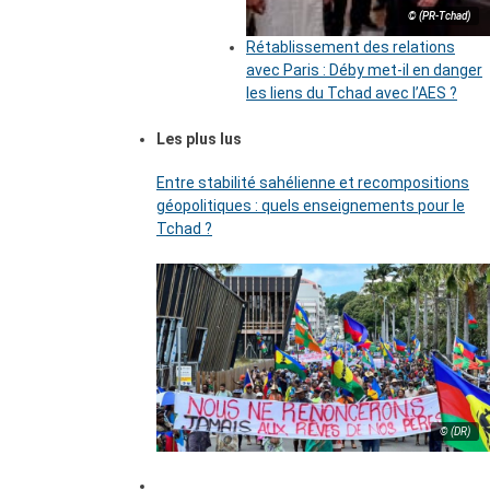
© (PR-Tchad)
Rétablissement des relations
avec Paris : Déby met-il en danger
les liens du Tchad avec l’AES ?
Les plus lus
Entre stabilité sahélienne et recompositions
géopolitiques : quels enseignements pour le
Tchad ?
© (DR)