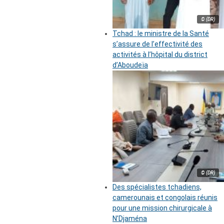
© (DR)
Tchad : le ministre de la Santé
s’assure de l’effectivité des
activités à l’hôpital du district
d’Aboudeïa
© (DR)
Des spécialistes tchadiens,
camerounais et congolais réunis
pour une mission chirurgicale à
N’Djaména