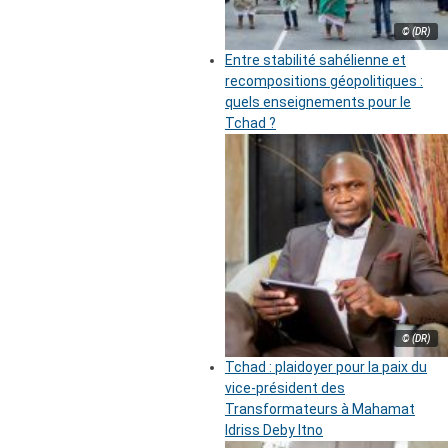
© (DR)
Entre stabilité sahélienne et
recompositions géopolitiques :
quels enseignements pour le
Tchad ?
© (DR)
Tchad : plaidoyer pour la paix du
vice-président des
Transformateurs à Mahamat
Idriss Deby Itno