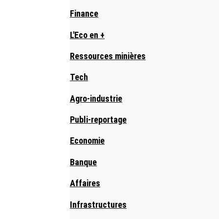
Finance
L'Eco en +
Ressources minières
Tech
Agro-industrie
Publi-reportage
Economie
Banque
Affaires
Infrastructures