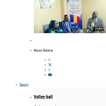
© (DR)
Nous Suivre
Sport
Volley-ball