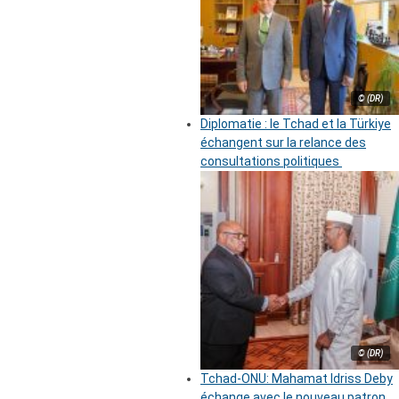
© (DR)
Diplomatie : le Tchad et la Türkiye
échangent sur la relance des
consultations politiques
© (DR)
Tchad-ONU: Mahamat Idriss Deby
échange avec le nouveau patron