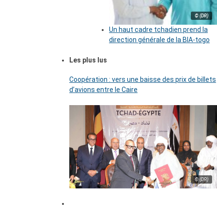
© (DR)
Un haut cadre tchadien prend la
direction générale de la BIA-togo
Les plus lus
Coopération : vers une baisse des prix de billets
d’avions entre le Caire
© (DR)