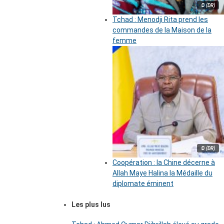
© (DR)
Tchad : Menodji Rita prend les
commandes de la Maison de la
femme
© (DR)
Coopération : la Chine décerne à
Allah Maye Halina la Médaille du
diplomate éminent
Les plus lus