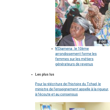
© (DR)
N’Djamena : le 10ème
arrondissement forme les
femmes sur les métiers
générateurs de revenus
Les plus lus
Pour la réécriture de l’histoire du Tchad, le
ministre de l’enseignement appelle à la rigueur,
à l’écoute et au consensus