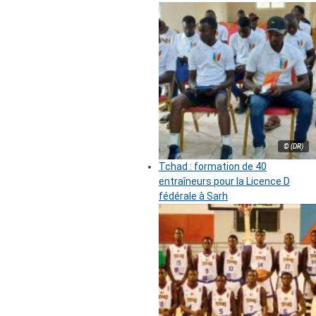
© (DR)
Tchad : formation de 40
entraîneurs pour la Licence D
fédérale à Sarh