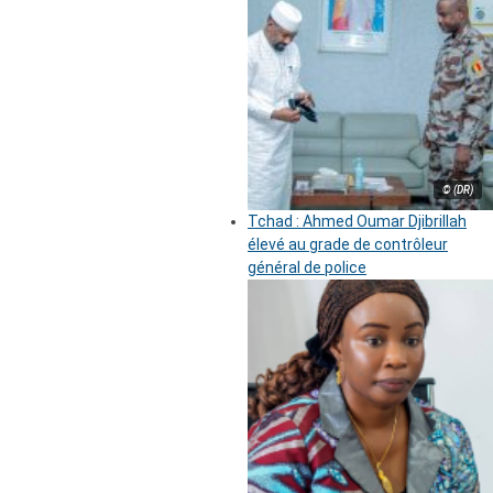
© (DR)
Tchad : Ahmed Oumar Djibrillah
élevé au grade de contrôleur
général de police