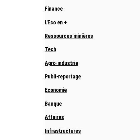
Finance
L'Eco en +
Ressources minières
Tech
Agro-industrie
Publi-reportage
Economie
Banque
Affaires
Infrastructures