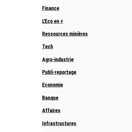
Finance
L'Eco en +
Ressources minières
Tech
Agro-industrie
Publi-reportage
Economie
Banque
Affaires
Infrastructures