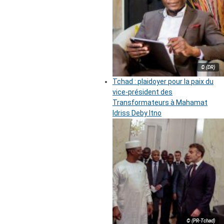
© (DR)
Tchad : plaidoyer pour la paix du
vice-président des
Transformateurs à Mahamat
Idriss Deby Itno
© (PR-Tchad)