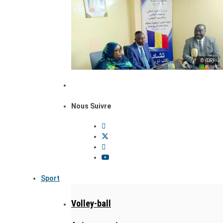
© (DR)
Nous Suivre
Sport
Volley-ball