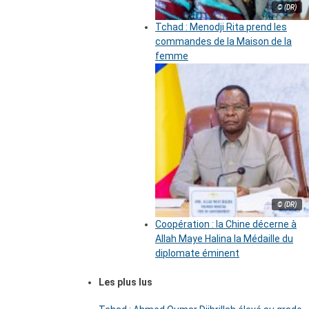
© (DR)
Tchad : Menodji Rita prend les
commandes de la Maison de la
femme
© (DR)
Coopération : la Chine décerne à
Allah Maye Halina la Médaille du
diplomate éminent
Les plus lus