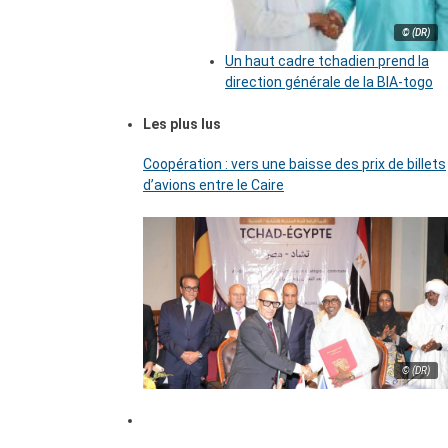
© (DR)
Un haut cadre tchadien prend la
direction générale de la BIA-togo
Les plus lus
Coopération : vers une baisse des prix de billets
d’avions entre le Caire
© (DR)