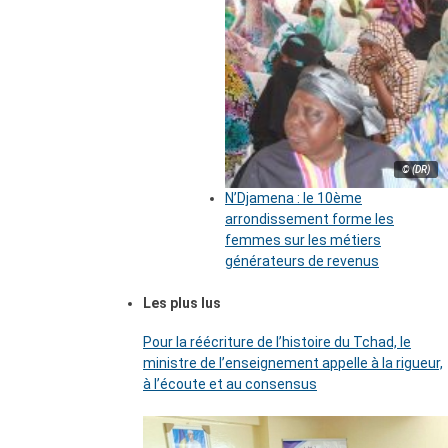
© (DR)
N’Djamena : le 10ème
arrondissement forme les
femmes sur les métiers
générateurs de revenus
Les plus lus
Pour la réécriture de l’histoire du Tchad, le
ministre de l’enseignement appelle à la rigueur,
à l’écoute et au consensus