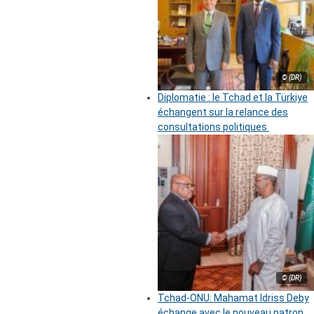
© (DR)
Diplomatie : le Tchad et la Türkiye
échangent sur la relance des
consultations politiques
© (DR)
Tchad-ONU: Mahamat Idriss Deby
échange avec le nouveau patron