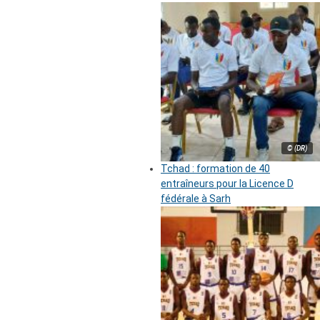
© (DR)
Tchad : formation de 40
entraîneurs pour la Licence D
fédérale à Sarh