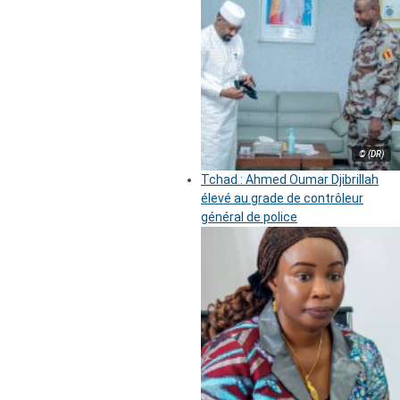
© (DR)
Tchad : Ahmed Oumar Djibrillah
élevé au grade de contrôleur
général de police