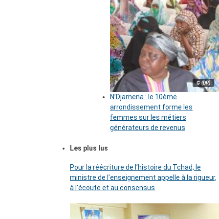
© (DR)
N’Djamena : le 10ème
arrondissement forme les
femmes sur les métiers
générateurs de revenus
Les plus lus
Pour la réécriture de l’histoire du Tchad, le
ministre de l’enseignement appelle à la rigueur,
à l’écoute et au consensus