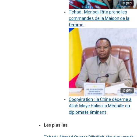
© (DR)
Tchad : Menodji Rita prend les
commandes de la Maison de la
femme
© (DR)
Coopération : la Chine décerne à
Allah Maye Halina la Médaille du
diplomate éminent
Les plus lus