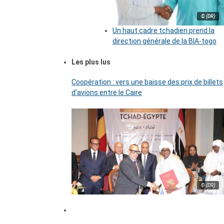
© (DR)
Un haut cadre tchadien prend la
direction générale de la BIA-togo
Les plus lus
Coopération : vers une baisse des prix de billets
d’avions entre le Caire
© (DR)