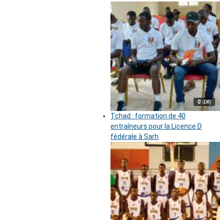
© (DR)
Tchad : formation de 40
entraîneurs pour la Licence D
fédérale à Sarh