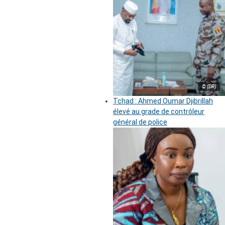
© (DR)
Tchad : Ahmed Oumar Djibrillah
élevé au grade de contrôleur
général de police