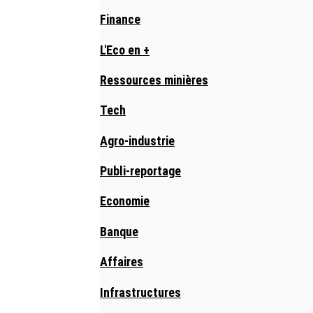
Finance
L'Eco en +
Ressources minières
Tech
Agro-industrie
Publi-reportage
Economie
Banque
Affaires
Infrastructures