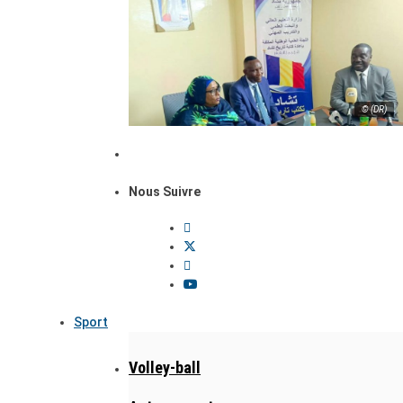
© (DR)
Nous Suivre
Sport
Volley-ball