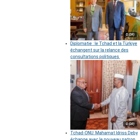
© (DR)
Diplomatie : le Tchad et la Türkiye
échangent sur la relance des
consultations politiques
© (DR)
Tchad-ONU: Mahamat Idriss Deby
échange avec le nouveau patron