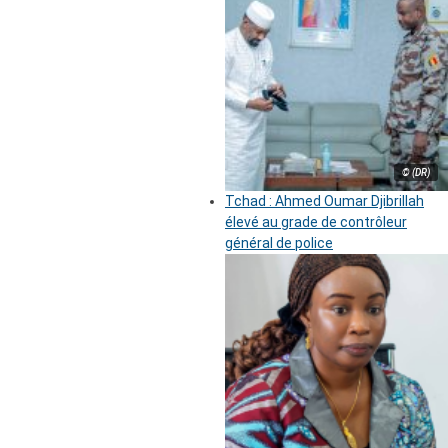
© (DR)
Tchad : Ahmed Oumar Djibrillah
élevé au grade de contrôleur
général de police