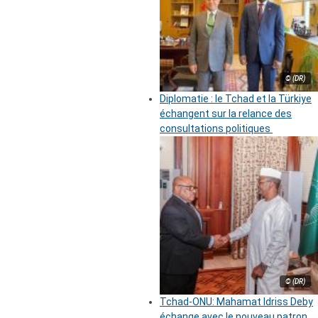
© (DR)
Diplomatie : le Tchad et la Türkiye
échangent sur la relance des
consultations politiques
© (DR)
Tchad-ONU: Mahamat Idriss Deby
échange avec le nouveau patron