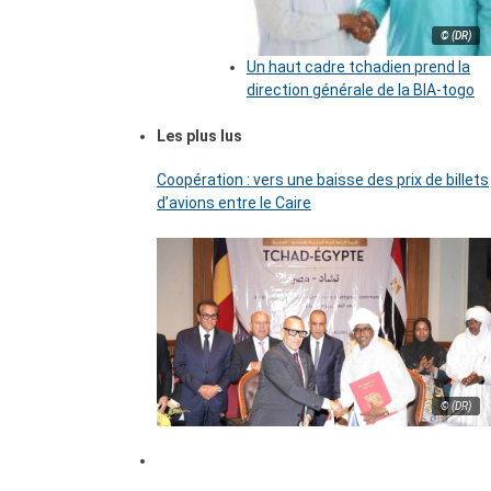
© (DR)
Un haut cadre tchadien prend la
direction générale de la BIA-togo
Les plus lus
Coopération : vers une baisse des prix de billets
d’avions entre le Caire
© (DR)