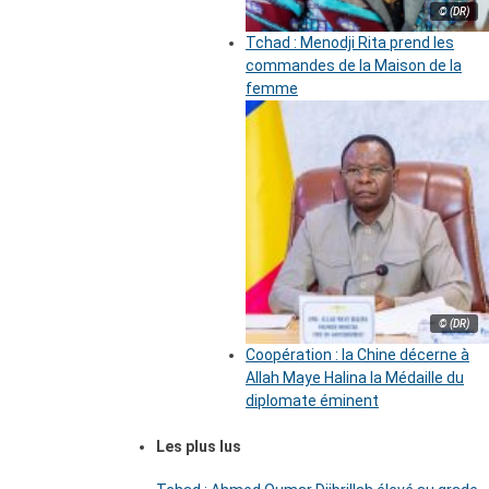
© (DR)
Tchad : Menodji Rita prend les
commandes de la Maison de la
femme
© (DR)
Coopération : la Chine décerne à
Allah Maye Halina la Médaille du
diplomate éminent
Les plus lus