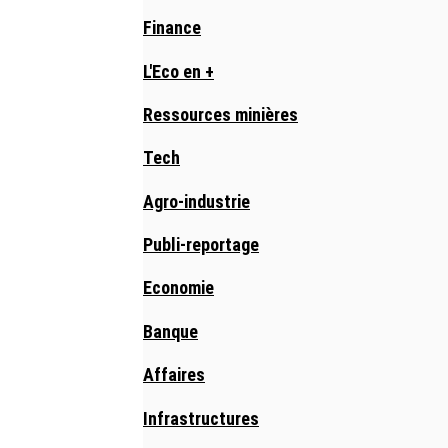
Finance
L'Eco en +
Ressources minières
Tech
Agro-industrie
Publi-reportage
Economie
Banque
Affaires
Infrastructures