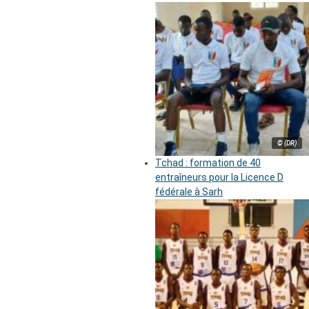
© (DR)
Tchad : formation de 40
entraîneurs pour la Licence D
fédérale à Sarh