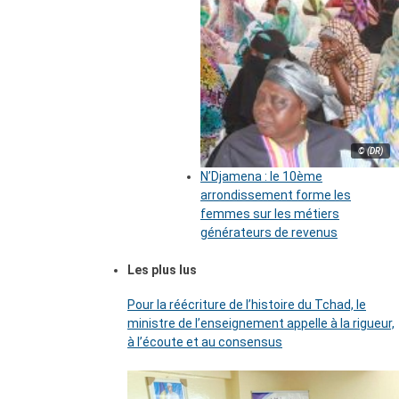
© (DR)
N’Djamena : le 10ème
arrondissement forme les
femmes sur les métiers
générateurs de revenus
Les plus lus
Pour la réécriture de l’histoire du Tchad, le
ministre de l’enseignement appelle à la rigueur,
à l’écoute et au consensus