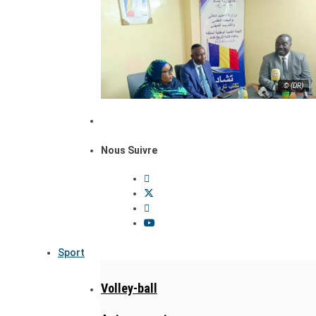
© (DR)
Nous Suivre
Sport
Volley-ball