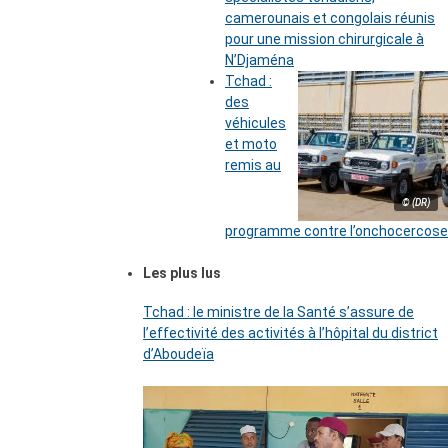
camerounais et congolais réunis
pour une mission chirurgicale à
N’Djaména
Tchad :
des
véhicules
et moto
remis au
© (DR)
programme contre l’onchocercose
Les plus lus
Tchad : le ministre de la Santé s’assure de
l’effectivité des activités à l’hôpital du district
d’Aboudeïa