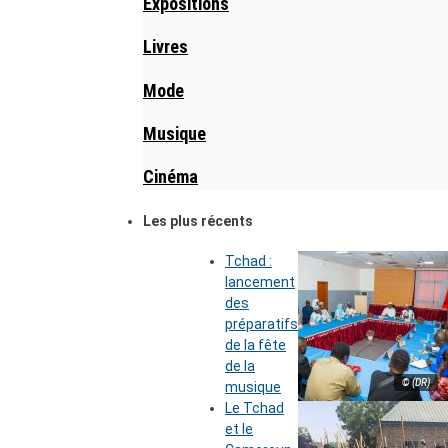
Expositions
Livres
Mode
Musique
Cinéma
Les plus récents
Tchad :
lancement
des
préparatifs
de la fête
de la
© (DR)
musique
Le Tchad
et le