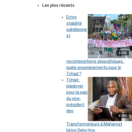
Les plus récents
Entre
stabilité
sahélienne
et
© (DR)
recompositions géopolitiques :
quels enseignements pour le
Tchad ?
Tchad :
plaidoyer
pour la paix
du vice-
président
des
© (DR)
Transformateurs à Mahamat
Idriss Deby Itno