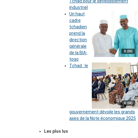
Tchad pour le développement
industriel
Un haut
cadre
tchadien
prend la
direction
générale
© (DR)
de la BIA-
togo
Tchad : le
© (DR)
gouvernement dévoile les grands
axes de la Note économique 2025
Les plus lus