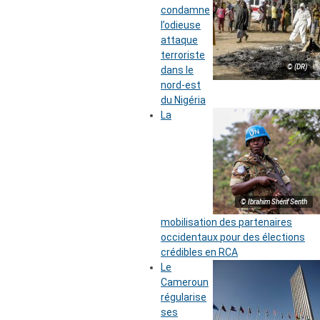
condamne
l’odieuse
attaque
terroriste
© (DR)
dans le
nord-est
du Nigéria
La
© Ibrahim Shérif Senth
mobilisation des partenaires
occidentaux pour des élections
crédibles en RCA
Le
Cameroun
régularise
ses