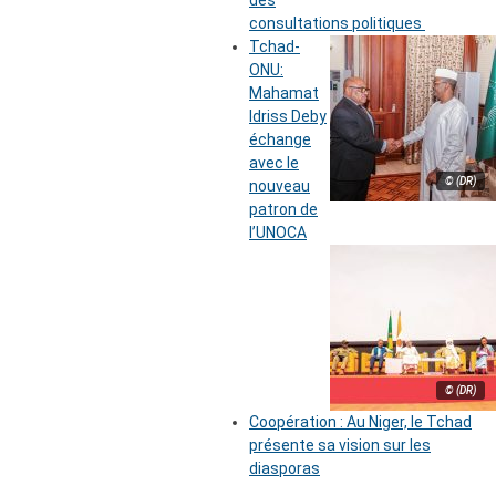
des
consultations politiques
Tchad-
ONU:
Mahamat
Idriss Deby
échange
avec le
© (DR)
nouveau
patron de
l’UNOCA
© (DR)
Coopération : Au Niger, le Tchad
présente sa vision sur les
diasporas