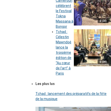
Cameroun
célèbrent
le Festival
Tokna
Massana à
© (DR)
Bongor
Tchad :
Célestin
Mawndoé
lance la
troisième
édition de
© (DR)
‘’Au cœur
de l’art’’ à
Paris
Les plus lus
Tchad : lancement des préparatifs de la fête
de la musique