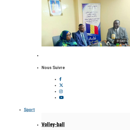
© (DR)
Nous Suivre
Sport
Volley-ball