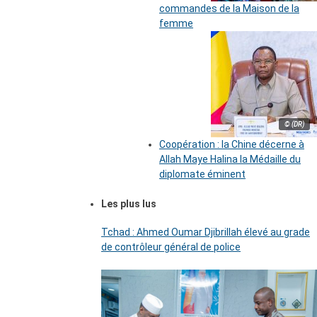
commandes de la Maison de la
femme
© (DR)
Coopération : la Chine décerne à
Allah Maye Halina la Médaille du
diplomate éminent
Les plus lus
Tchad : Ahmed Oumar Djibrillah élevé au grade
de contrôleur général de police