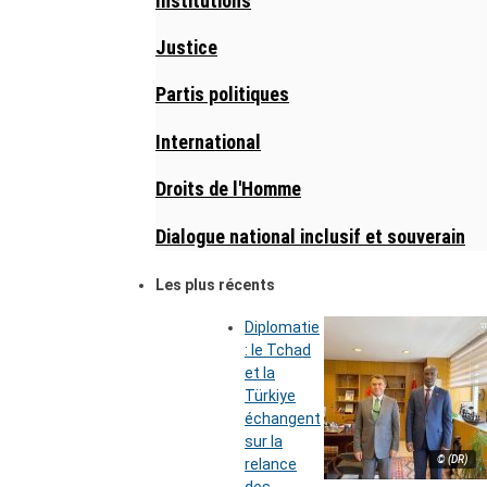
Institutions
Justice
Partis politiques
International
Droits de l'Homme
Dialogue national inclusif et souverain
Les plus récents
Diplomatie
: le Tchad
et la
Türkiye
échangent
sur la
© (DR)
relance