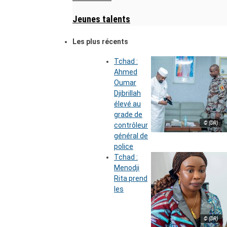
Jeunes talents
Les plus récents
Tchad :
Ahmed
Oumar
Djibrillah
élevé au
grade de
© (DR)
contrôleur
général de
police
Tchad :
Menodji
Rita prend
les
© (DR)