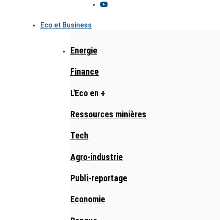
Eco et Business
Energie
Finance
L'Eco en +
Ressources minières
Tech
Agro-industrie
Publi-reportage
Economie