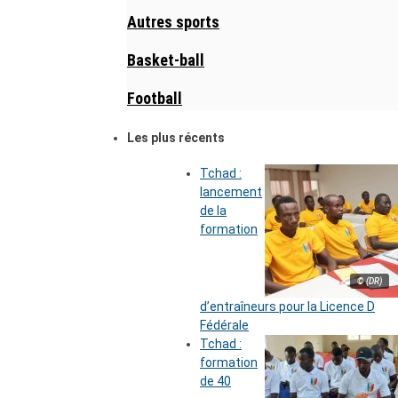
Autres sports
Basket-ball
Football
Les plus récents
Tchad :
lancement
de la
formation
© (DR)
d’entraîneurs pour la Licence D
Fédérale
Tchad :
formation
de 40