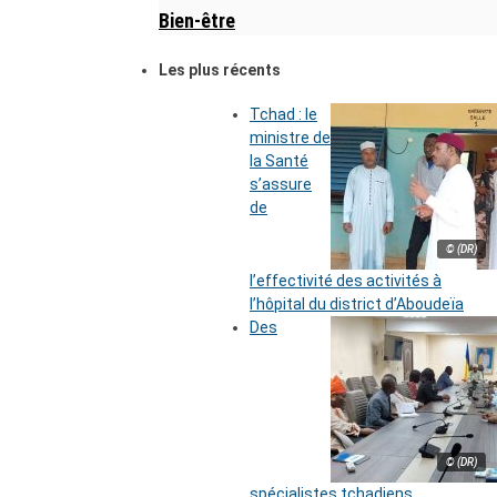
Bien-être
Les plus récents
Tchad : le
ministre de
la Santé
s’assure
de
© (DR)
l’effectivité des activités à
l’hôpital du district d’Aboudeïa
Des
© (DR)
spécialistes tchadiens,