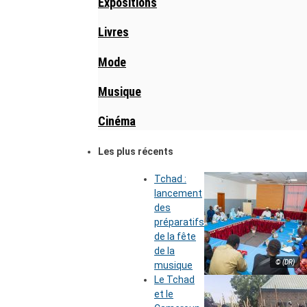
Expositions
Livres
Mode
Musique
Cinéma
Les plus récents
Tchad :
lancement
des
préparatifs
de la fête
de la
© (DR)
musique
Le Tchad
et le