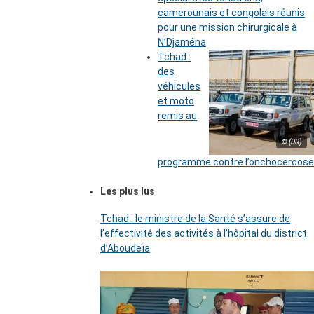
camerounais et congolais réunis
pour une mission chirurgicale à
N’Djaména
Tchad :
des
véhicules
et moto
remis au
© (DR)
programme contre l’onchocercose
Les plus lus
Tchad : le ministre de la Santé s’assure de
l’effectivité des activités à l’hôpital du district
d’Aboudeïa