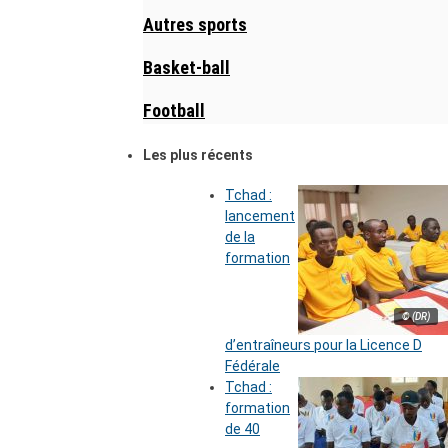
Autres sports
Basket-ball
Football
Les plus récents
Tchad :
lancement
de la
formation
© (DR)
d’entraîneurs pour la Licence D
Fédérale
Tchad :
formation
de 40