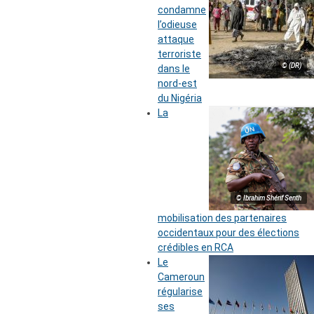
condamne
l’odieuse
attaque
terroriste
© (DR)
dans le
nord-est
du Nigéria
La
© Ibrahim Shérif Senth
mobilisation des partenaires
occidentaux pour des élections
crédibles en RCA
Le
Cameroun
régularise
ses