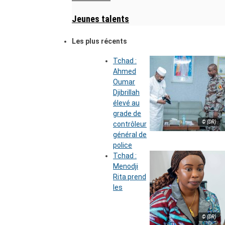
Jeunes talents
Les plus récents
Tchad :
Ahmed
Oumar
Djibrillah
élevé au
grade de
© (DR)
contrôleur
général de
police
Tchad :
Menodji
Rita prend
les
© (DR)