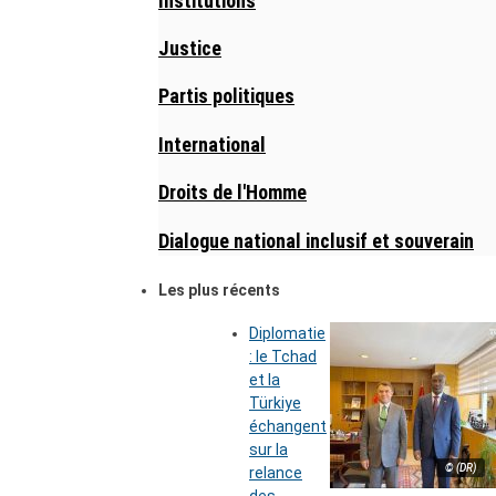
Institutions
Justice
Partis politiques
International
Droits de l'Homme
Dialogue national inclusif et souverain
Les plus récents
Diplomatie
: le Tchad
et la
Türkiye
échangent
sur la
© (DR)
relance