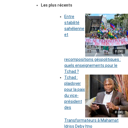
Les plus récents
Entre
stabilité
sahélienne
et
© (DR)
recompositions géopolitiques :
quels enseignements pour le
Tchad ?
Tchad :
plaidoyer
pour la paix
du vice-
président
des
© (DR)
Transformateurs à Mahamat
Idriss Deby Itno