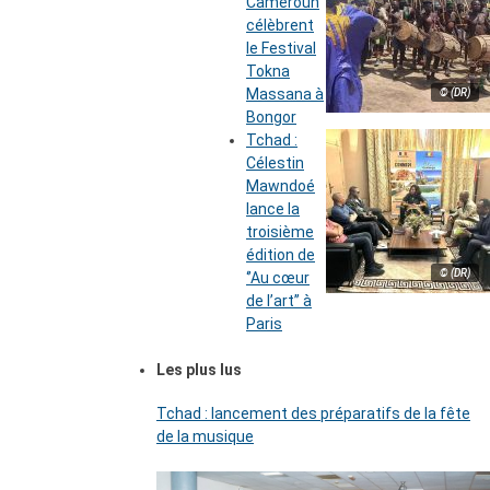
Cameroun
célèbrent
le Festival
Tokna
Massana à
© (DR)
Bongor
Tchad :
Célestin
Mawndoé
lance la
troisième
édition de
© (DR)
‘’Au cœur
de l’art’’ à
Paris
Les plus lus
Tchad : lancement des préparatifs de la fête
de la musique