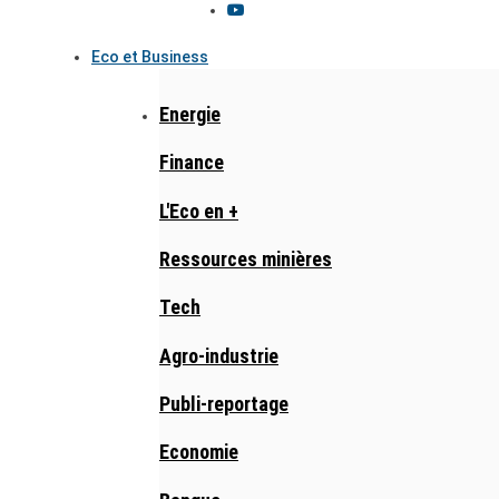
Eco et Business
Energie
Finance
L'Eco en +
Ressources minières
Tech
Agro-industrie
Publi-reportage
Economie