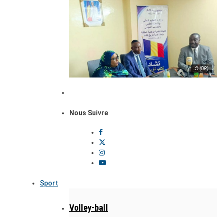
© (DR)
Nous Suivre
Sport
Volley-ball