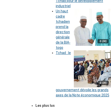
Tchad pour le développement
industriel
Un haut
cadre
tchadien
prend la
direction
générale
© (DR)
de la BIA-
togo
Tchad : le
© (DR)
gouvernement dévoile les grands
axes de la Note économique 2025
Les plus lus