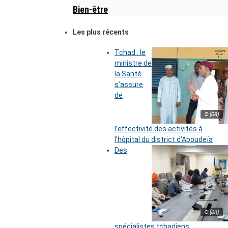
Bien-être
Les plus récents
Tchad : le
ministre de
la Santé
s’assure
de
© (DR)
l’effectivité des activités à
l’hôpital du district d’Aboudeïa
Des
© (DR)
spécialistes tchadiens,