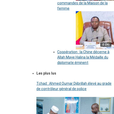
commandes de la Maison de la
femme
© (DR)
Coopération : la Chine décerne à
Allah Maye Halina la Médaille du
diplomate éminent
Les plus lus
Tchad : Ahmed Oumar Djibrillah élevé au grade
de contrôleur général de police