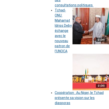
des
consultations politiques
Tchad-
ONU:
Mahamat
Idriss Deby
échange
avec le
© (DR)
nouveau
patron de
l’UNOCA
© (DR)
Coopération : Au Niger, le Tchad
présente sa vision sur les
diasporas