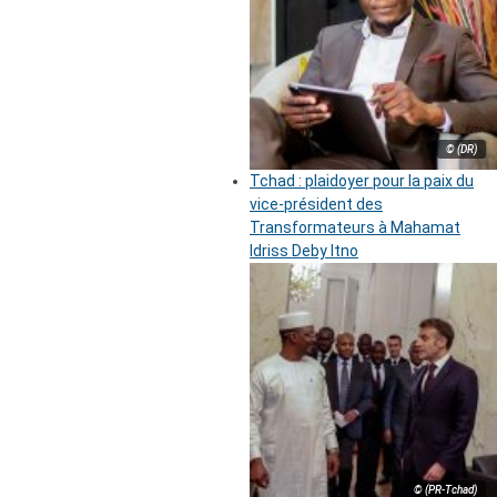
© (DR)
Tchad : plaidoyer pour la paix du
vice-président des
Transformateurs à Mahamat
Idriss Deby Itno
© (PR-Tchad)