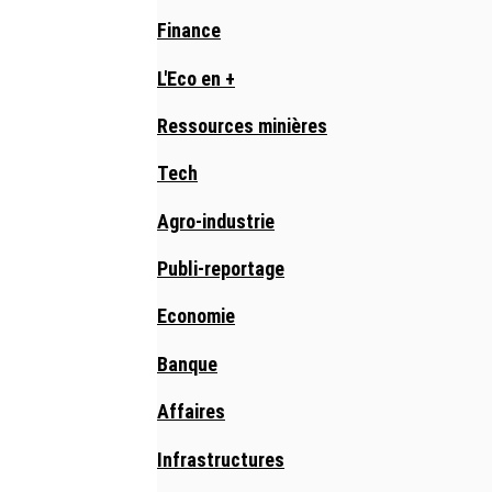
Finance
L'Eco en +
Ressources minières
Tech
Agro-industrie
Publi-reportage
Economie
Banque
Affaires
Infrastructures