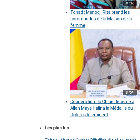
© (DR)
Tchad : Menodji Rita prend les
commandes de la Maison de la
femme
© (DR)
Coopération : la Chine décerne à
Allah Maye Halina la Médaille du
diplomate éminent
Les plus lus