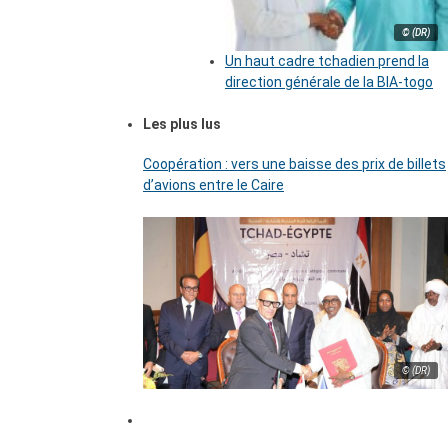
© (DR)
Un haut cadre tchadien prend la
direction générale de la BIA-togo
Les plus lus
Coopération : vers une baisse des prix de billets
d’avions entre le Caire
© (DR)