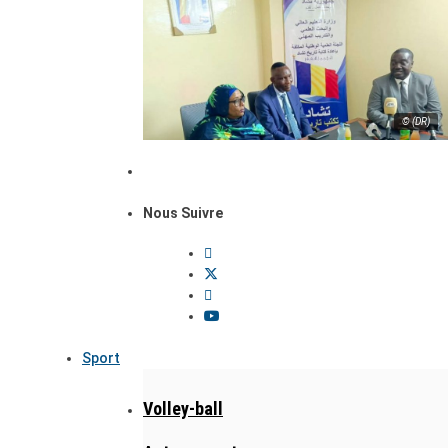
© (DR)
Nous Suivre
Sport
Volley-ball