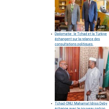
© (DR)
Diplomatie : le Tchad et la Türkiye
échangent sur la relance des
consultations politiques
© (DR)
Tchad-ONU: Mahamat Idriss Deby
échange avec le nouveau patron