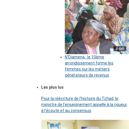
© (DR)
N’Djamena : le 10ème
arrondissement forme les
femmes sur les métiers
générateurs de revenus
Les plus lus
Pour la réécriture de l’histoire du Tchad, le
ministre de l’enseignement appelle à la rigueur,
à l’écoute et au consensus