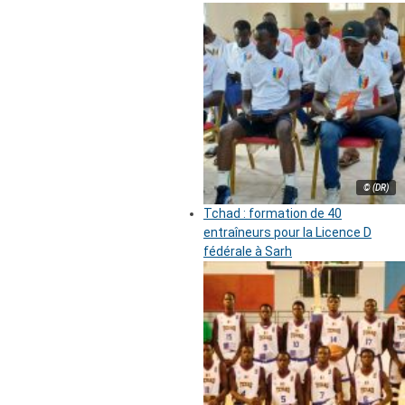
© (DR)
Tchad : formation de 40
entraîneurs pour la Licence D
fédérale à Sarh