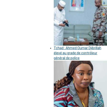
© (DR)
Tchad : Ahmed Oumar Djibrillah
élevé au grade de contrôleur
général de police