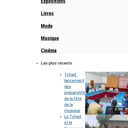
Expositions
Livres
Mode
Musique
Cinéma
Les plus récents
Tchad :
lancement
des
préparatifs
de la fête
de la
© (DR)
musique
Le Tchad
et le