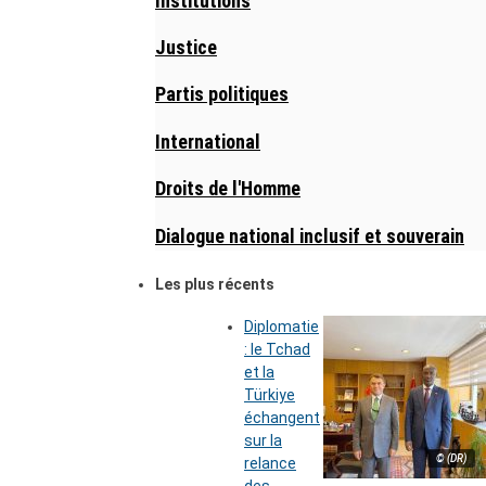
Institutions
Justice
Partis politiques
International
Droits de l'Homme
Dialogue national inclusif et souverain
Les plus récents
Diplomatie
: le Tchad
et la
Türkiye
échangent
sur la
© (DR)
relance