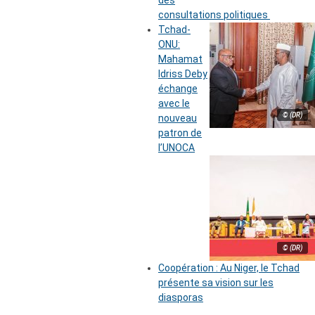
des
consultations politiques
Tchad-
ONU:
Mahamat
Idriss Deby
échange
avec le
© (DR)
nouveau
patron de
l’UNOCA
© (DR)
Coopération : Au Niger, le Tchad
présente sa vision sur les
diasporas