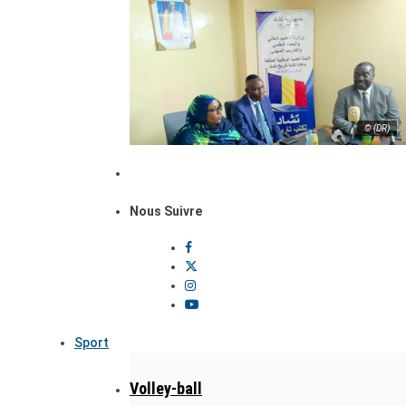
© (DR)
Nous Suivre
Sport
Volley-ball