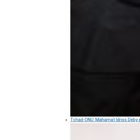
Tchad-ONU: Mahamat Idriss Deby é