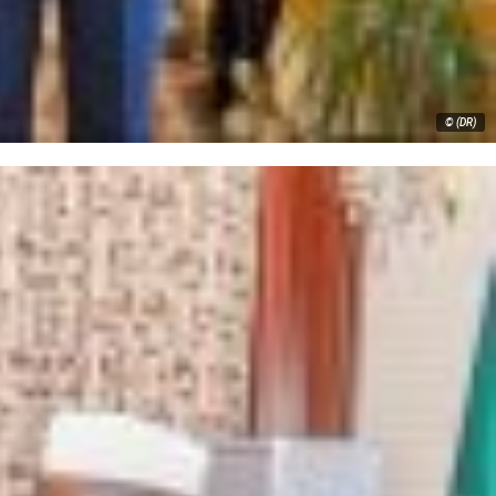
© (DR)