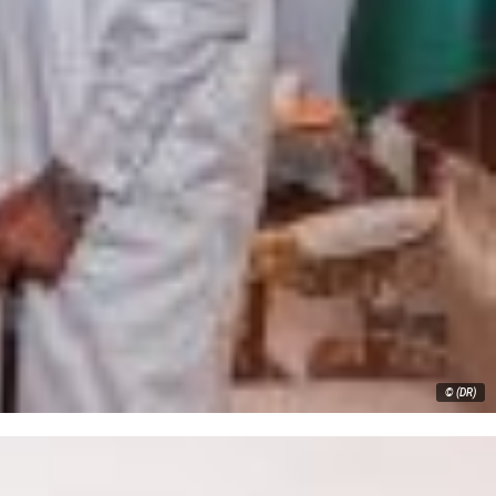
© (DR)