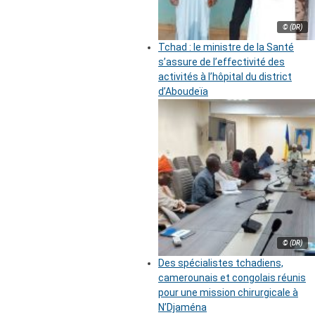
© (DR)
Tchad : le ministre de la Santé
s’assure de l’effectivité des
activités à l’hôpital du district
d’Aboudeïa
© (DR)
Des spécialistes tchadiens,
camerounais et congolais réunis
pour une mission chirurgicale à
N’Djaména