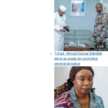
© (DR)
Tchad : Ahmed Oumar Djibrillah
élevé au grade de contrôleur
général de police