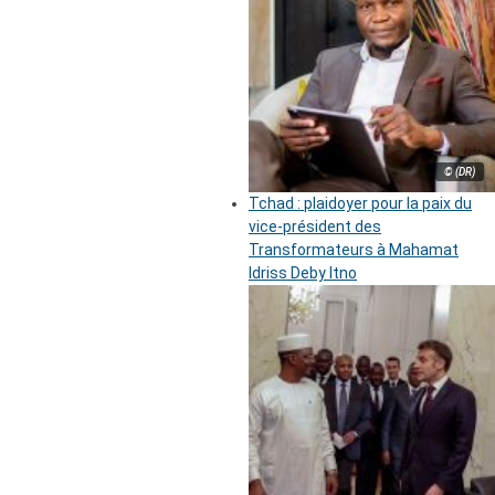
© (DR)
Tchad : plaidoyer pour la paix du
vice-président des
Transformateurs à Mahamat
Idriss Deby Itno