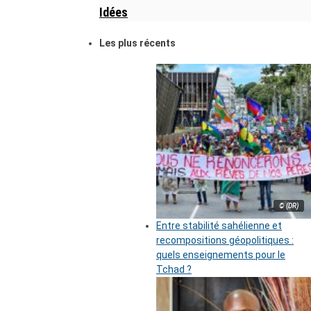
Idées
Les plus récents
© (DR)
Entre stabilité sahélienne et
recompositions géopolitiques :
quels enseignements pour le
Tchad ?