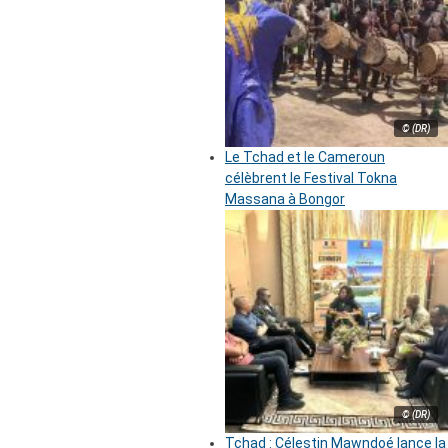
© (DR)
Le Tchad et le Cameroun
célèbrent le Festival Tokna
Massana à Bongor
© (DR)
Tchad : Célestin Mawndoé lance la