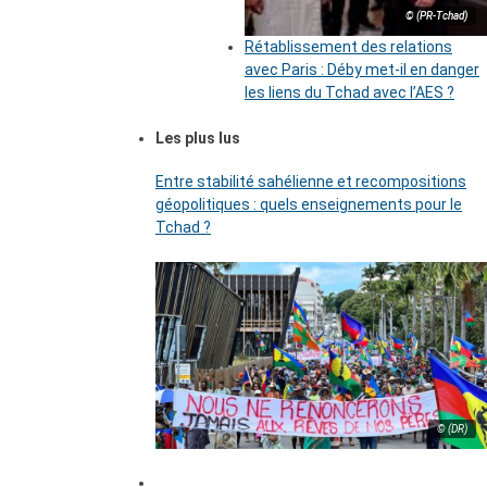
© (PR-Tchad)
Rétablissement des relations
avec Paris : Déby met-il en danger
les liens du Tchad avec l’AES ?
Les plus lus
Entre stabilité sahélienne et recompositions
géopolitiques : quels enseignements pour le
Tchad ?
© (DR)