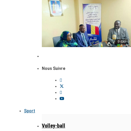
© (DR)
Nous Suivre
Sport
Volley-ball