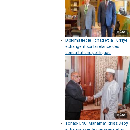
© (DR)
Diplomatie : le Tchad et la Türkiye
échangent sur la relance des
consultations politiques
© (DR)
Tchad-ONU: Mahamat Idriss Deby
échange avec le nouveau patron