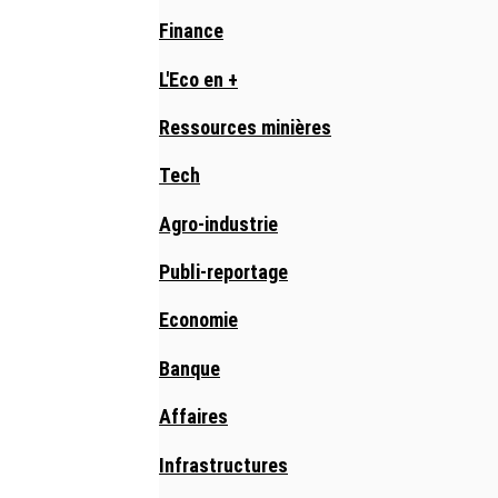
Finance
L'Eco en +
Ressources minières
Tech
Agro-industrie
Publi-reportage
Economie
Banque
Affaires
Infrastructures