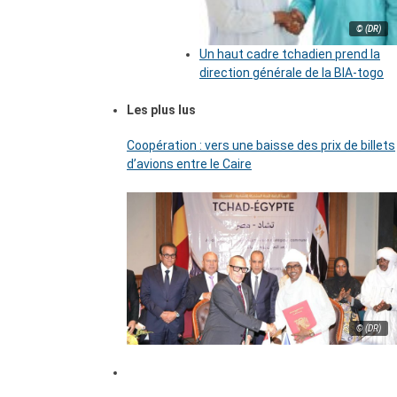
© (DR)
Un haut cadre tchadien prend la
direction générale de la BIA-togo
Les plus lus
Coopération : vers une baisse des prix de billets
d’avions entre le Caire
© (DR)