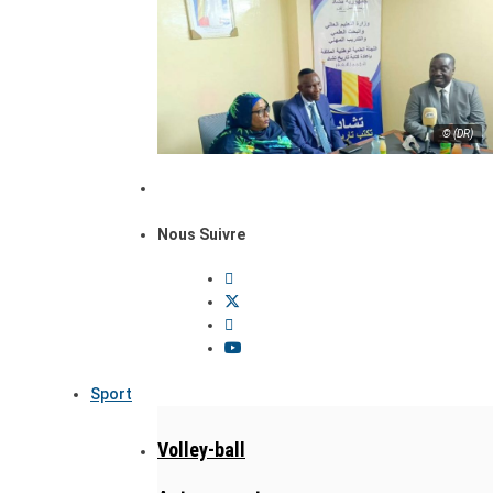
© (DR)
Nous Suivre
Sport
Volley-ball