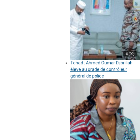
© (DR)
Tchad : Ahmed Oumar Djibrillah
élevé au grade de contrôleur
général de police