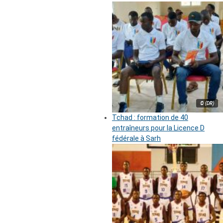
© (DR)
Tchad : formation de 40
entraîneurs pour la Licence D
fédérale à Sarh