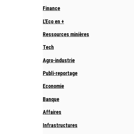
Finance
L'Eco en +
Ressources minières
Tech
Agro-industrie
Publi-reportage
Economie
Banque
Affaires
Infrastructures