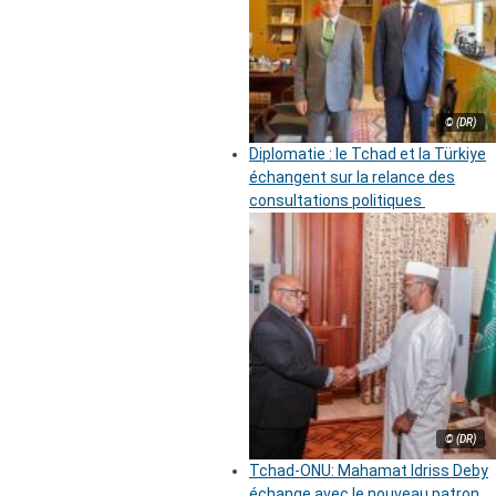
© (DR)
Diplomatie : le Tchad et la Türkiye
échangent sur la relance des
consultations politiques
© (DR)
Tchad-ONU: Mahamat Idriss Deby
échange avec le nouveau patron