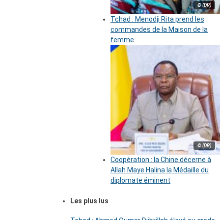
© (DR)
Tchad : Menodji Rita prend les
commandes de la Maison de la
femme
© (DR)
Coopération : la Chine décerne à
Allah Maye Halina la Médaille du
diplomate éminent
Les plus lus