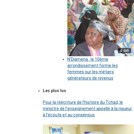
© (DR)
N’Djamena : le 10ème
arrondissement forme les
femmes sur les métiers
générateurs de revenus
Les plus lus
Pour la réécriture de l’histoire du Tchad, le
ministre de l’enseignement appelle à la rigueur,
à l’écoute et au consensus