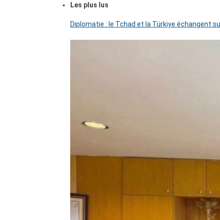
Les plus lus
Diplomatie : le Tchad et la Türkiye échangent su