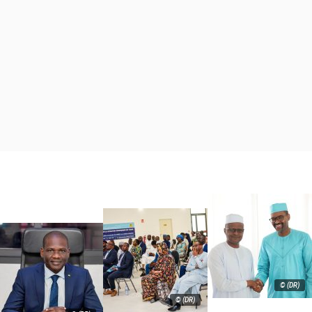
© (DR)
© (DR)