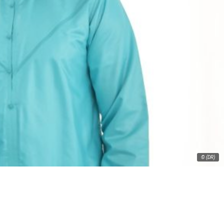
© (DR)