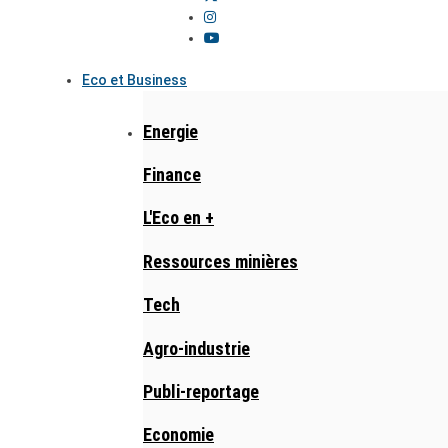
Eco et Business
Energie
Finance
L'Eco en +
Ressources minières
Tech
Agro-industrie
Publi-reportage
Economie