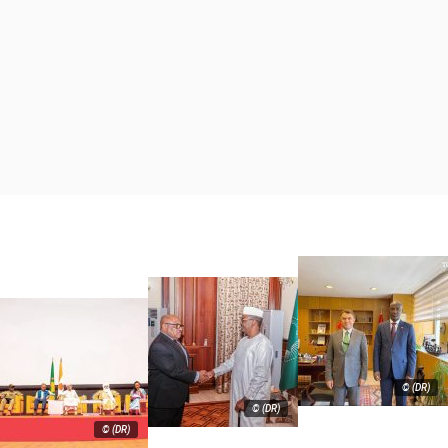
© (DR)
© (DR)
© (DR)