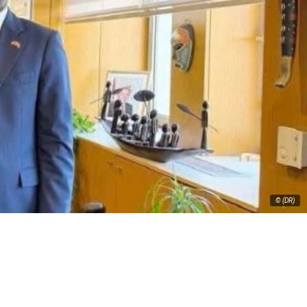
© (DR)