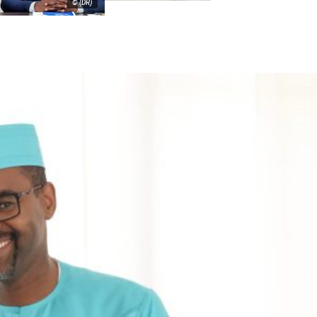
© (DR)