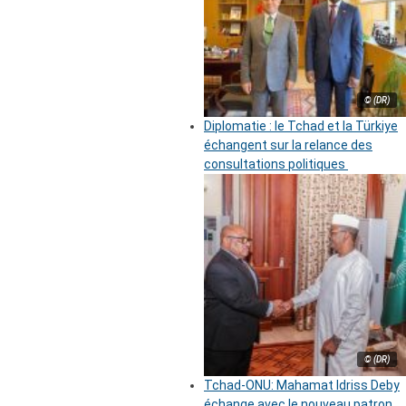
© (DR)
Diplomatie : le Tchad et la Türkiye
échangent sur la relance des
consultations politiques
© (DR)
Tchad-ONU: Mahamat Idriss Deby
échange avec le nouveau patron