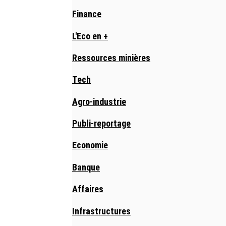
Finance
L'Eco en +
Ressources minières
Tech
Agro-industrie
Publi-reportage
Economie
Banque
Affaires
Infrastructures