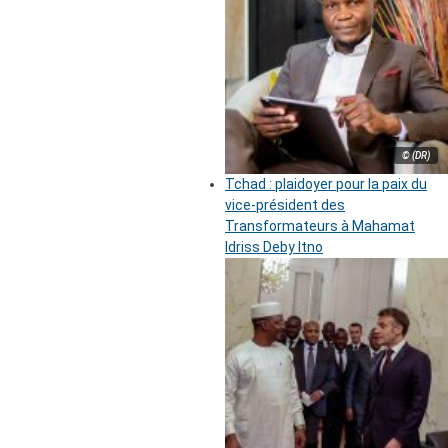
© (DR)
Tchad : plaidoyer pour la paix du
vice-président des
Transformateurs à Mahamat
Idriss Deby Itno