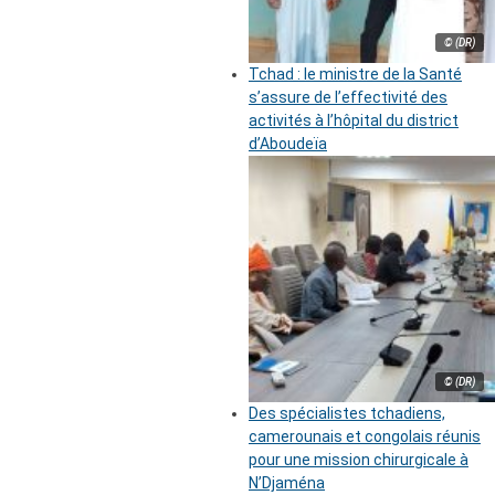
© (DR)
Tchad : le ministre de la Santé
s’assure de l’effectivité des
activités à l’hôpital du district
d’Aboudeïa
© (DR)
Des spécialistes tchadiens,
camerounais et congolais réunis
pour une mission chirurgicale à
N’Djaména