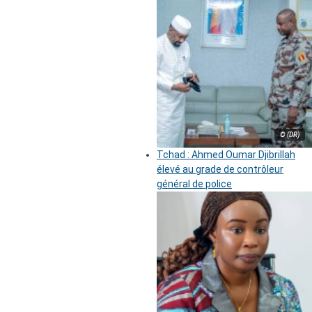
© (DR)
Tchad : Ahmed Oumar Djibrillah
élevé au grade de contrôleur
général de police