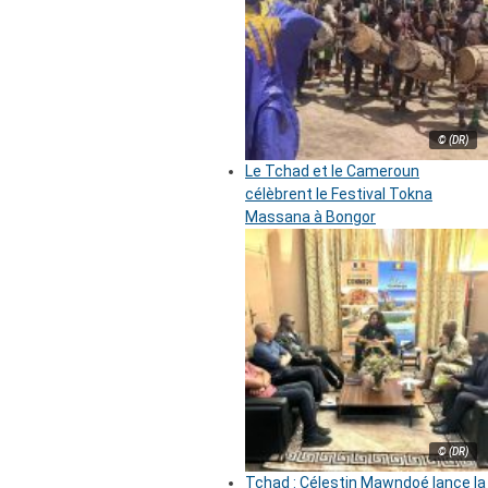
© (DR)
Le Tchad et le Cameroun
célèbrent le Festival Tokna
Massana à Bongor
© (DR)
Tchad : Célestin Mawndoé lance la