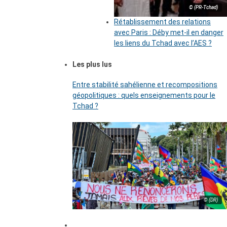
© (PR-Tchad)
Rétablissement des relations
avec Paris : Déby met-il en danger
les liens du Tchad avec l’AES ?
Les plus lus
Entre stabilité sahélienne et recompositions
géopolitiques : quels enseignements pour le
Tchad ?
© (DR)