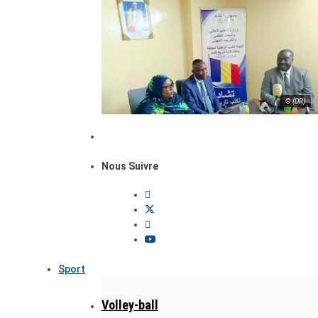
© (DR)
Nous Suivre
Sport
Volley-ball