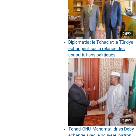
© (DR)
Diplomatie : le Tchad et la Türkiye
échangent sur la relance des
consultations politiques
© (DR)
Tchad-ONU: Mahamat Idriss Deby
échange avec le nouveau patron