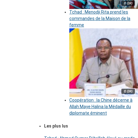
© (DR)
Tchad : Menodji Rita prend les
commandes de la Maison de la
femme
© (DR)
Coopération : la Chine décerne à
Allah Maye Halina la Médaille du
diplomate éminent
Les plus lus