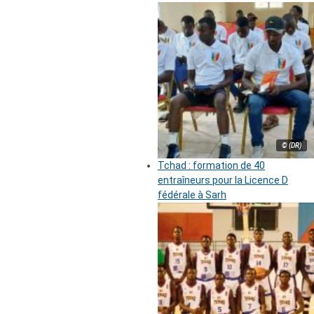
© (DR)
Tchad : formation de 40
entraîneurs pour la Licence D
fédérale à Sarh