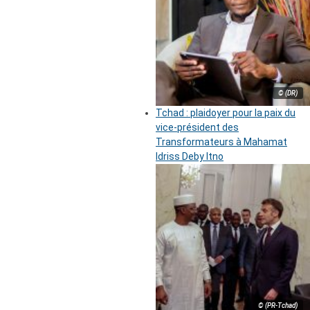
© (DR)
Tchad : plaidoyer pour la paix du
vice-président des
Transformateurs à Mahamat
Idriss Deby Itno
© (PR-Tchad)