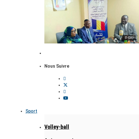
© (DR)
Nous Suivre
Sport
Volley-ball