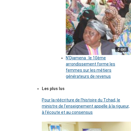
© (DR)
N’Djamena : le 10ème
arrondissement forme les
femmes sur les métiers
générateurs de revenus
Les plus lus
Pour la réécriture de l’histoire du Tchad, le
ministre de l’enseignement appelle à la rigueur,
à l’écoute et au consensus