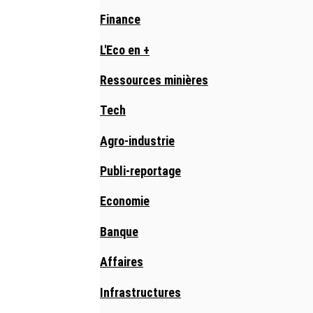
Finance
L'Eco en +
Ressources minières
Tech
Agro-industrie
Publi-reportage
Economie
Banque
Affaires
Infrastructures