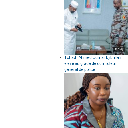
© (DR)
Tchad : Ahmed Oumar Djibrillah
élevé au grade de contrôleur
général de police