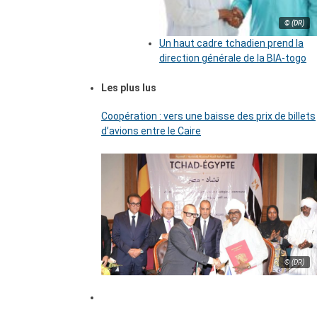
© (DR)
Un haut cadre tchadien prend la
direction générale de la BIA-togo
Les plus lus
Coopération : vers une baisse des prix de billets
d’avions entre le Caire
© (DR)