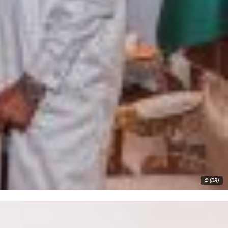
© (DR)