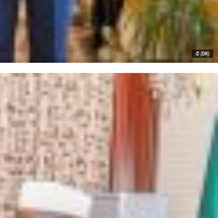
© (DR)