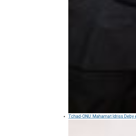
Tchad-ONU: Mahamat Idriss Deby é