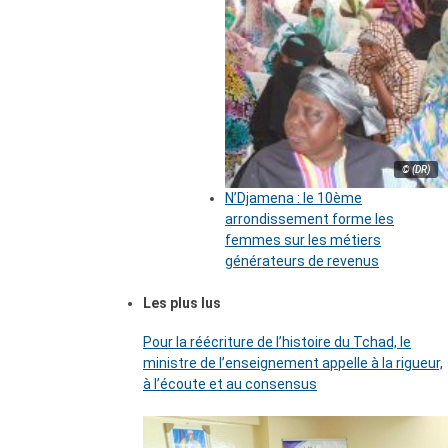
© (DR)
N’Djamena : le 10ème
arrondissement forme les
femmes sur les métiers
générateurs de revenus
Les plus lus
Pour la réécriture de l’histoire du Tchad, le
ministre de l’enseignement appelle à la rigueur,
à l’écoute et au consensus