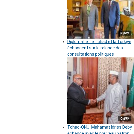
© (DR)
Diplomatie : le Tchad et la Türkiye
échangent sur la relance des
consultations politiques
© (DR)
Tchad-ONU: Mahamat Idriss Deby
échange avec le nouveau patron