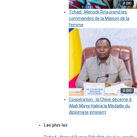
© (DR)
Tchad : Menodji Rita prend les
commandes de la Maison de la
femme
© (DR)
Coopération : la Chine décerne à
Allah Maye Halina la Médaille du
diplomate éminent
Les plus lus