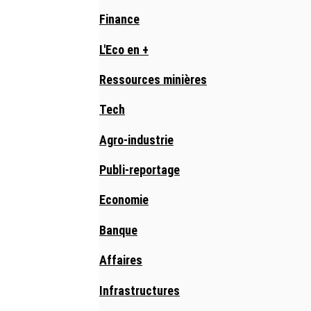
Finance
L'Eco en +
Ressources minières
Tech
Agro-industrie
Publi-reportage
Economie
Banque
Affaires
Infrastructures