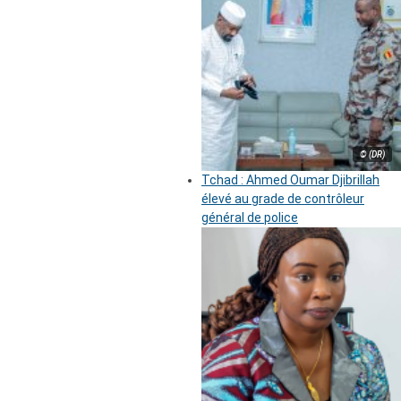
© (DR)
Tchad : Ahmed Oumar Djibrillah
élevé au grade de contrôleur
général de police