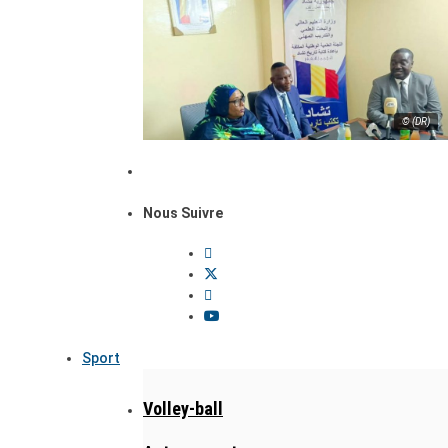
© (DR)
Nous Suivre
Sport
Volley-ball