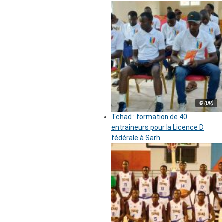
© (DR)
Tchad : formation de 40
entraîneurs pour la Licence D
fédérale à Sarh