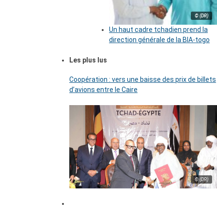
© (DR)
Un haut cadre tchadien prend la
direction générale de la BIA-togo
Les plus lus
Coopération : vers une baisse des prix de billets
d’avions entre le Caire
© (DR)