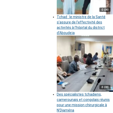
© (DR)
Tchad : le ministre de la Santé
s’assure de l’effectivité des
activités à l’hôpital du district
d’Aboudeïa
© (DR)
Des spécialistes tchadiens,
camerounais et congolais réunis
pour une mission chirurgicale à
N’Djaména