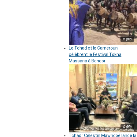
© (DR)
Le Tchad et le Cameroun
célèbrent le Festival Tokna
Massana à Bongor
© (DR)
Tchad : Célestin Mawndoé lance la