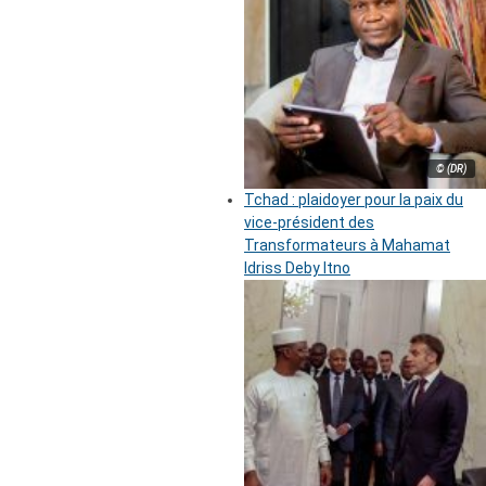
© (DR)
Tchad : plaidoyer pour la paix du
vice-président des
Transformateurs à Mahamat
Idriss Deby Itno