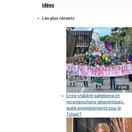
Idées
Les plus récents
© (DR)
Entre stabilité sahélienne et
recompositions géopolitiques :
quels enseignements pour le
Tchad ?