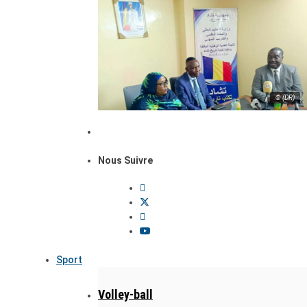
© (DR)
Nous Suivre
Sport
Volley-ball