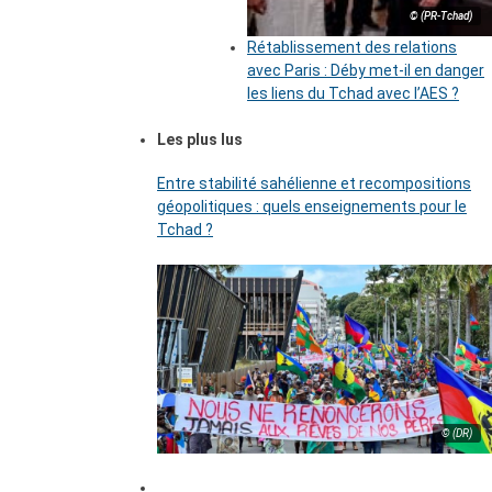
© (PR-Tchad)
Rétablissement des relations
avec Paris : Déby met-il en danger
les liens du Tchad avec l’AES ?
Les plus lus
Entre stabilité sahélienne et recompositions
géopolitiques : quels enseignements pour le
Tchad ?
© (DR)