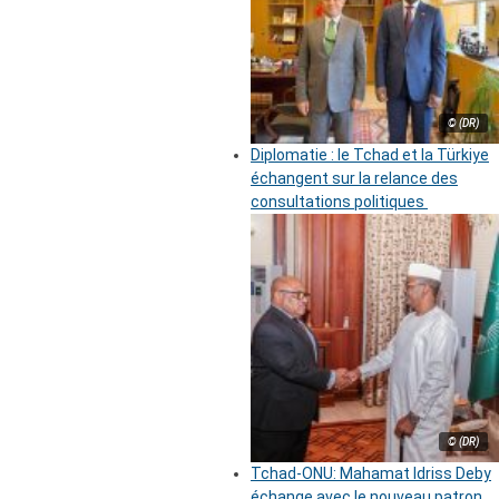
© (DR)
Diplomatie : le Tchad et la Türkiye
échangent sur la relance des
consultations politiques
© (DR)
Tchad-ONU: Mahamat Idriss Deby
échange avec le nouveau patron