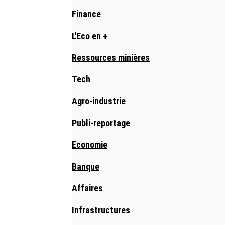
Finance
L'Eco en +
Ressources minières
Tech
Agro-industrie
Publi-reportage
Economie
Banque
Affaires
Infrastructures