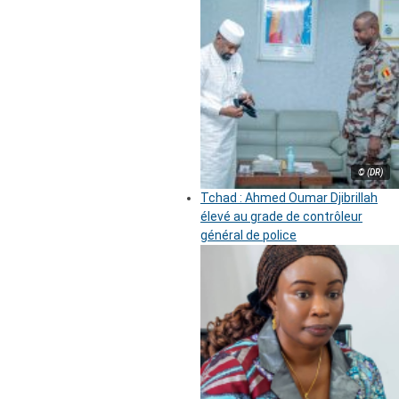
© (DR)
Tchad : Ahmed Oumar Djibrillah
élevé au grade de contrôleur
général de police