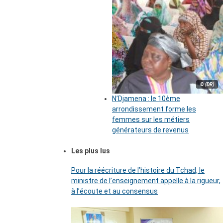
© (DR)
N’Djamena : le 10ème
arrondissement forme les
femmes sur les métiers
générateurs de revenus
Les plus lus
Pour la réécriture de l’histoire du Tchad, le
ministre de l’enseignement appelle à la rigueur,
à l’écoute et au consensus