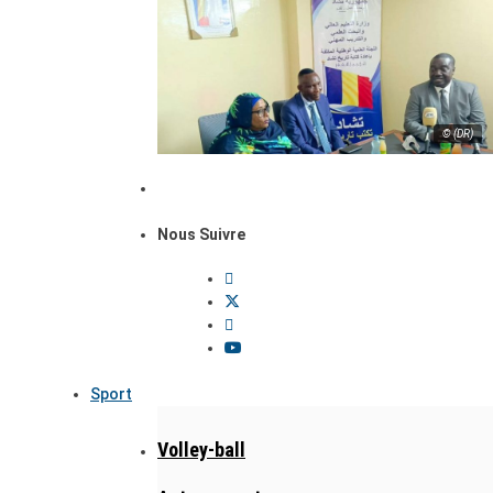
© (DR)
Nous Suivre
Sport
Volley-ball