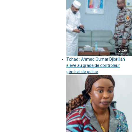
© (DR)
Tchad : Ahmed Oumar Djibrillah
élevé au grade de contrôleur
général de police