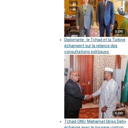
© (DR)
Diplomatie : le Tchad et la Türkiye
échangent sur la relance des
consultations politiques
© (DR)
Tchad-ONU: Mahamat Idriss Deby
échange avec le nouveau patron