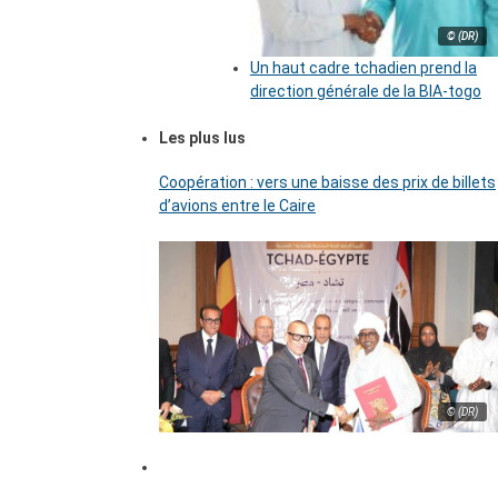
© (DR)
Un haut cadre tchadien prend la
direction générale de la BIA-togo
Les plus lus
Coopération : vers une baisse des prix de billets
d’avions entre le Caire
© (DR)