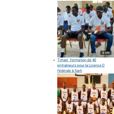
© (DR)
Tchad : formation de 40
entraîneurs pour la Licence D
fédérale à Sarh