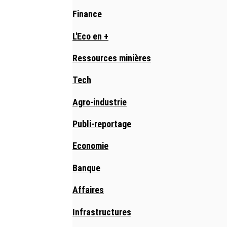
Finance
L'Eco en +
Ressources minières
Tech
Agro-industrie
Publi-reportage
Economie
Banque
Affaires
Infrastructures