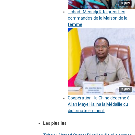
© (DR)
Tchad : Menodji Rita prend les
commandes de la Maison de la
femme
© (DR)
Coopération : la Chine décerne à
Allah Maye Halina la Médaille du
diplomate éminent
Les plus lus