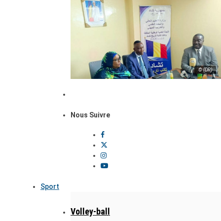
© (DR)
Nous Suivre
Sport
Volley-ball