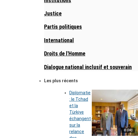
Institutions
Justice
Partis politiques
International
Droits de l'Homme
Dialogue national inclusif et souverain
Les plus récents
Diplomatie
: le Tchad
et la
Türkiye
échangent
sur la
© (DR)
relance