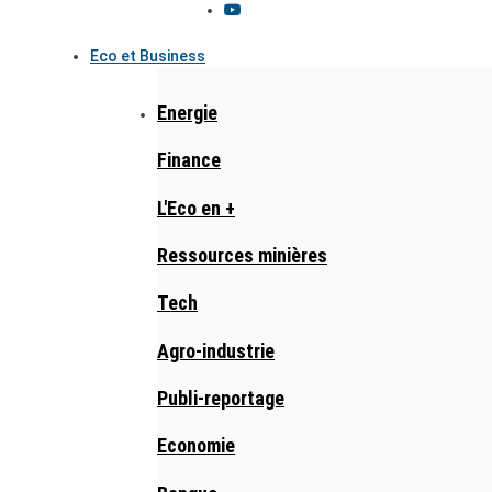
Eco et Business
Energie
Finance
L'Eco en +
Ressources minières
Tech
Agro-industrie
Publi-reportage
Economie