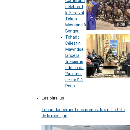
Cameroun
célèbrent
le Festival
Tokna
Massana à
© (DR)
Bongor
Tchad :
Célestin
Mawndoé
lance la
troisième
édition de
© (DR)
‘’Au cœur
de l’art’’ à
Paris
Les plus lus
Tchad : lancement des préparatifs de la fête
de la musique