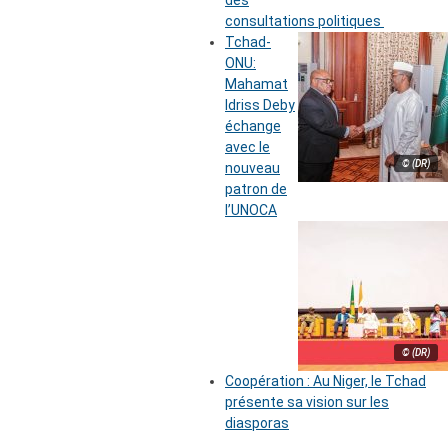
des
consultations politiques
Tchad-
ONU:
Mahamat
Idriss Deby
échange
avec le
© (DR)
nouveau
patron de
l’UNOCA
© (DR)
Coopération : Au Niger, le Tchad
présente sa vision sur les
diasporas