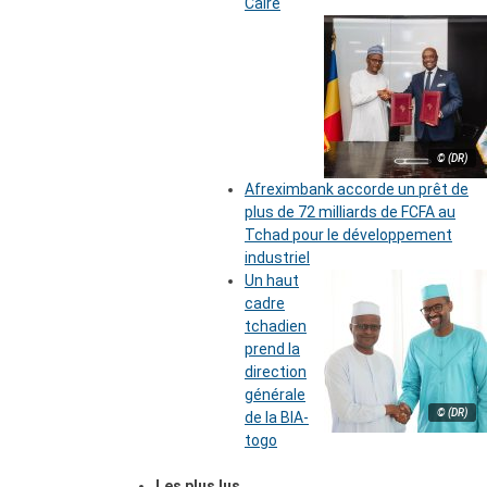
Caire
© (DR)
Afreximbank accorde un prêt de
plus de 72 milliards de FCFA au
Tchad pour le développement
industriel
Un haut
cadre
tchadien
prend la
direction
générale
© (DR)
de la BIA-
togo
Les plus lus