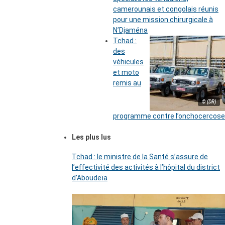
camerounais et congolais réunis
pour une mission chirurgicale à
N’Djaména
Tchad :
des
véhicules
et moto
remis au
© (DR)
programme contre l’onchocercose
Les plus lus
Tchad : le ministre de la Santé s’assure de
l’effectivité des activités à l’hôpital du district
d’Aboudeïa