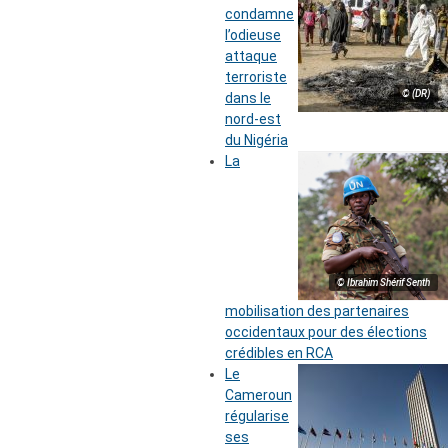
condamne
l’odieuse
attaque
terroriste
© (DR)
dans le
nord-est
du Nigéria
La
© Ibrahim Shérif Senth
mobilisation des partenaires
occidentaux pour des élections
crédibles en RCA
Le
Cameroun
régularise
ses