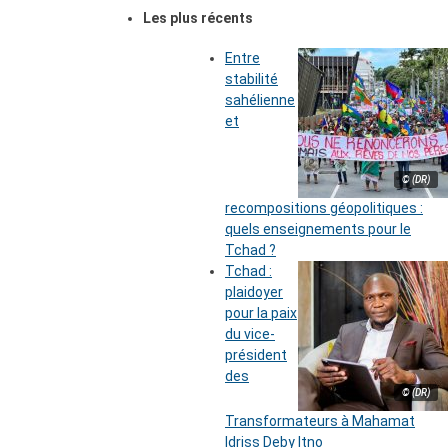
Les plus récents
Entre
stabilité
sahélienne
et
© (DR)
recompositions géopolitiques :
quels enseignements pour le
Tchad ?
Tchad :
plaidoyer
pour la paix
du vice-
président
des
© (DR)
Transformateurs à Mahamat
Idriss Deby Itno