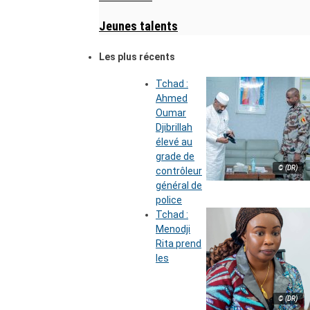
Jeunes talents
Les plus récents
Tchad :
Ahmed
Oumar
Djibrillah
élevé au
grade de
© (DR)
contrôleur
général de
police
Tchad :
Menodji
Rita prend
les
© (DR)