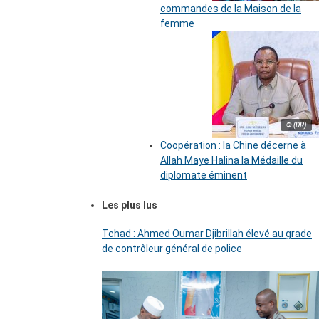
commandes de la Maison de la
femme
© (DR)
Coopération : la Chine décerne à
Allah Maye Halina la Médaille du
diplomate éminent
Les plus lus
Tchad : Ahmed Oumar Djibrillah élevé au grade
de contrôleur général de police