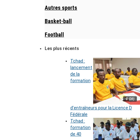
Autres sports
Basket-ball
Football
Les plus récents
Tchad :
lancement
de la
formation
© (DR)
d’entraîneurs pour la Licence D
Fédérale
Tchad :
formation
de 40