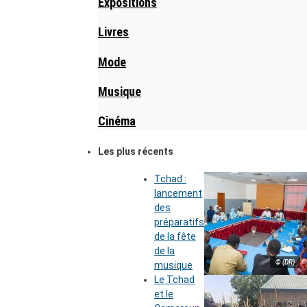
Expositions
Livres
Mode
Musique
Cinéma
Les plus récents
Tchad :
lancement
des
préparatifs
de la fête
de la
© (DR)
musique
Le Tchad
et le