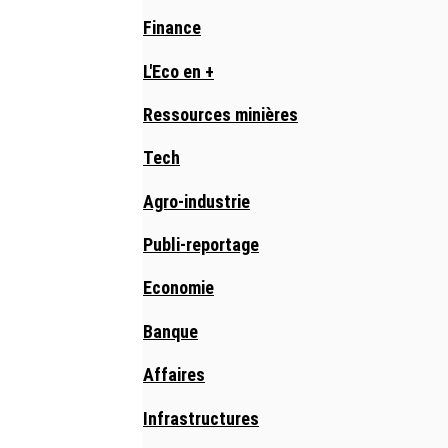
Finance
L'Eco en +
Ressources minières
Tech
Agro-industrie
Publi-reportage
Economie
Banque
Affaires
Infrastructures