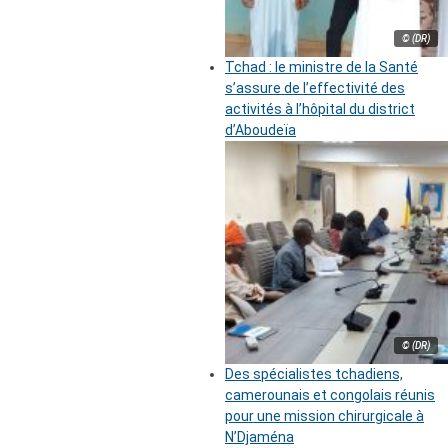
© (DR)
Tchad : le ministre de la Santé
s’assure de l’effectivité des
activités à l’hôpital du district
d’Aboudeïa
© (DR)
Des spécialistes tchadiens,
camerounais et congolais réunis
pour une mission chirurgicale à
N’Djaména