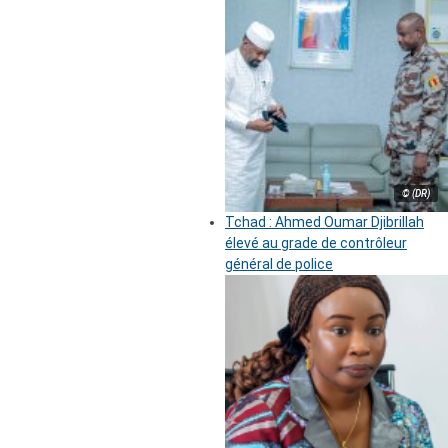
© (DR)
Tchad : Ahmed Oumar Djibrillah
élevé au grade de contrôleur
général de police