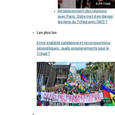
© (PR-Tchad)
Rétablissement des relations
avec Paris : Déby met-il en danger
les liens du Tchad avec l’AES ?
Les plus lus
Entre stabilité sahélienne et recompositions
géopolitiques : quels enseignements pour le
Tchad ?
© (DR)