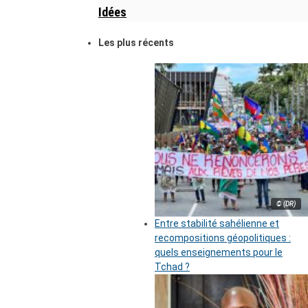
Idées
Les plus récents
© (DR)
Entre stabilité sahélienne et
recompositions géopolitiques :
quels enseignements pour le
Tchad ?