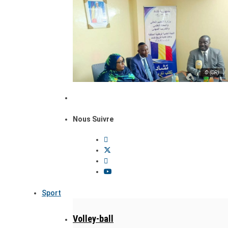
© (DR)
Nous Suivre
Sport
Volley-ball