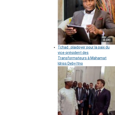
© (DR)
Tchad : plaidoyer pour la paix du
vice-président des
Transformateurs à Mahamat
Idriss Deby Itno