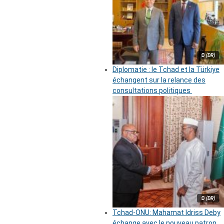
© (DR)
Diplomatie : le Tchad et la Türkiye
échangent sur la relance des
consultations politiques
© (DR)
Tchad-ONU: Mahamat Idriss Deby
échange avec le nouveau patron