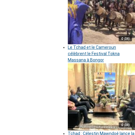
© (DR)
Le Tchad et le Cameroun
célèbrent le Festival Tokna
Massana à Bongor
© (DR)
Tchad : Célestin Mawndoé lance la