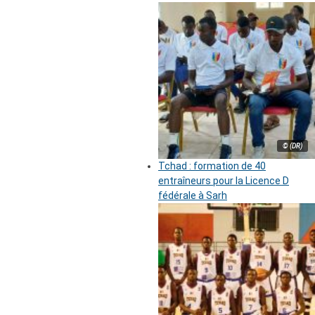
© (DR)
Tchad : formation de 40
entraîneurs pour la Licence D
fédérale à Sarh