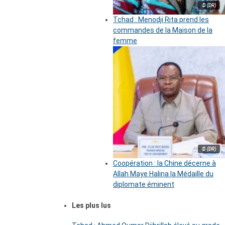
© (DR)
Tchad : Menodji Rita prend les
commandes de la Maison de la
femme
© (DR)
Coopération : la Chine décerne à
Allah Maye Halina la Médaille du
diplomate éminent
Les plus lus