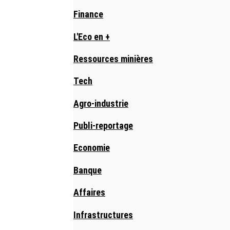
Finance
L'Eco en +
Ressources minières
Tech
Agro-industrie
Publi-reportage
Economie
Banque
Affaires
Infrastructures