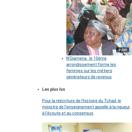
© (DR)
N’Djamena : le 10ème
arrondissement forme les
femmes sur les métiers
générateurs de revenus
Les plus lus
Pour la réécriture de l’histoire du Tchad, le
ministre de l’enseignement appelle à la rigueur,
à l’écoute et au consensus