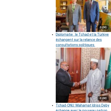
© (DR)
Diplomatie : le Tchad et la Türkiye
échangent sur la relance des
consultations politiques
© (DR)
Tchad-ONU: Mahamat Idriss Deby
échange avec le nouveau patron