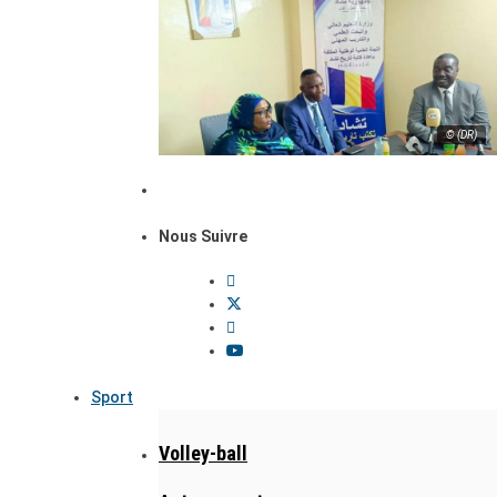
© (DR)
Nous Suivre
Sport
Volley-ball