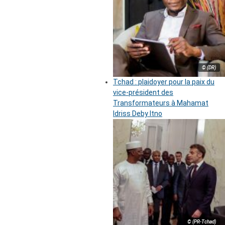
© (DR)
Tchad : plaidoyer pour la paix du
vice-président des
Transformateurs à Mahamat
Idriss Deby Itno
© (PR-Tchad)