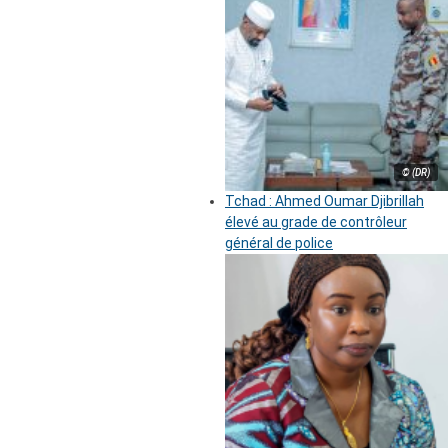
© (DR)
Tchad : Ahmed Oumar Djibrillah
élevé au grade de contrôleur
général de police