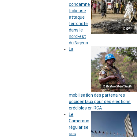
condamne
l’odieuse
attaque
terroriste
© (DR)
dans le
nord-est
du Nigéria
La
© Ibrahim Shérif Senth
mobilisation des partenaires
occidentaux pour des élections
crédibles en RCA
Le
Cameroun
régularise
ses