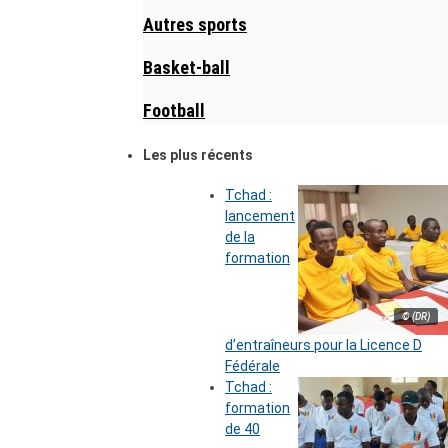
Autres sports
Basket-ball
Football
Les plus récents
Tchad :
lancement
de la
formation
© (DR)
d’entraîneurs pour la Licence D
Fédérale
Tchad :
formation
de 40