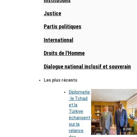
Institutions
Justice
Partis politiques
International
Droits de l'Homme
Dialogue national inclusif et souverain
Les plus récents
Diplomatie
: le Tchad
et la
Türkiye
échangent
sur la
© (DR)
relance