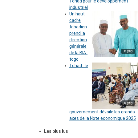
Tchad pour le développement
industriel
Un haut
cadre
tchadien
prend la
direction
générale
© (DR)
de la BIA-
togo
Tchad : le
© (DR)
gouvernement dévoile les grands
axes de la Note économique 2025
Les plus lus