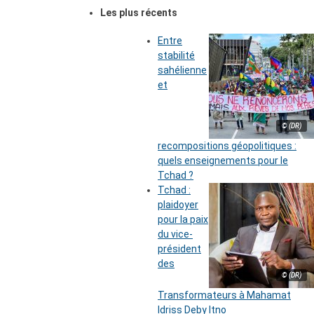
Les plus récents
Entre
stabilité
sahélienne
et
© (DR)
recompositions géopolitiques :
quels enseignements pour le
Tchad ?
Tchad :
plaidoyer
pour la paix
du vice-
président
des
© (DR)
Transformateurs à Mahamat
Idriss Deby Itno