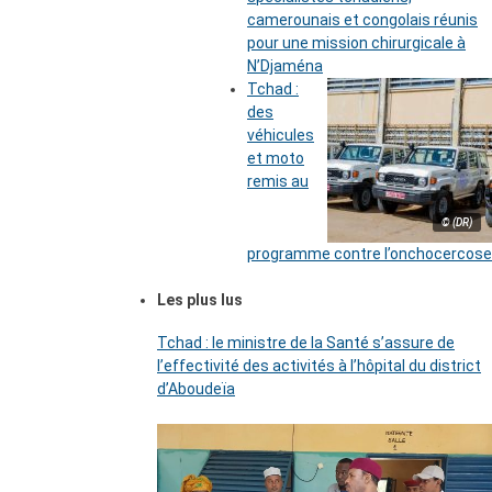
camerounais et congolais réunis
pour une mission chirurgicale à
N’Djaména
Tchad :
des
véhicules
et moto
remis au
© (DR)
programme contre l’onchocercose
Les plus lus
Tchad : le ministre de la Santé s’assure de
l’effectivité des activités à l’hôpital du district
d’Aboudeïa