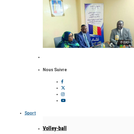
© (DR)
Nous Suivre
Sport
Volley-ball