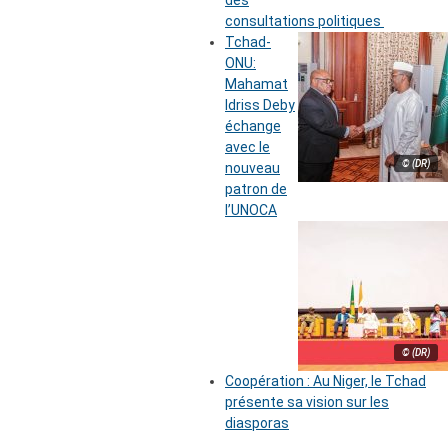
des
consultations politiques
Tchad-
ONU:
Mahamat
Idriss Deby
échange
avec le
© (DR)
nouveau
patron de
l’UNOCA
© (DR)
Coopération : Au Niger, le Tchad
présente sa vision sur les
diasporas