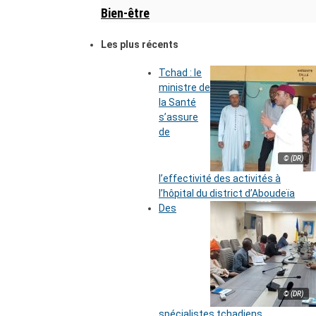
Bien-être
Les plus récents
Tchad : le
ministre de
la Santé
s’assure
de
© (DR)
l’effectivité des activités à
l’hôpital du district d’Aboudeïa
Des
© (DR)
spécialistes tchadiens,