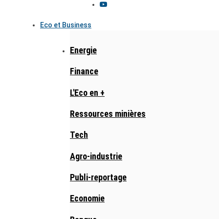
Eco et Business
Energie
Finance
L'Eco en +
Ressources minières
Tech
Agro-industrie
Publi-reportage
Economie