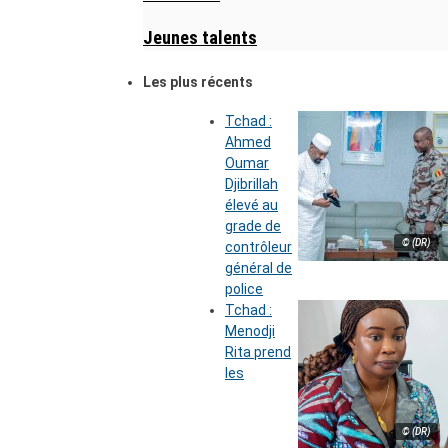
Jeunes talents
Les plus récents
Tchad :
Ahmed
Oumar
Djibrillah
élevé au
grade de
© (DR)
contrôleur
général de
police
Tchad :
Menodji
Rita prend
les
© (DR)