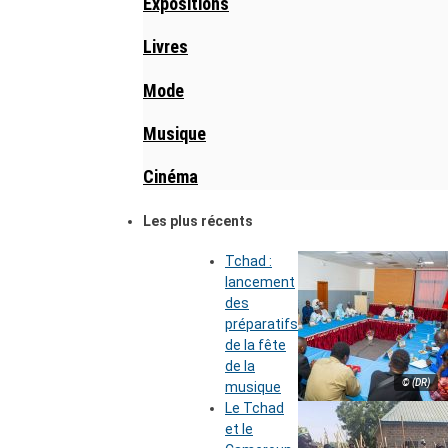
Expositions
Livres
Mode
Musique
Cinéma
Les plus récents
Tchad :
lancement
des
préparatifs
de la fête
de la
© (DR)
musique
Le Tchad
et le