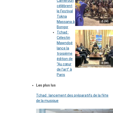
Cameroun
célèbrent
le Festival
Tokna
Massana à
© (DR)
Bongor
Tchad :
Célestin
Mawndoé
lance la
troisième
édition de
© (DR)
‘’Au cœur
de l’art’’ à
Paris
Les plus lus
Tchad : lancement des préparatifs de la fête
de la musique