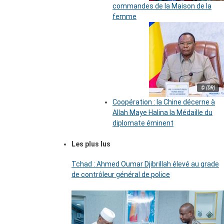
commandes de la Maison de la
femme
© (DR)
Coopération : la Chine décerne à
Allah Maye Halina la Médaille du
diplomate éminent
Les plus lus
Tchad : Ahmed Oumar Djibrillah élevé au grade
de contrôleur général de police