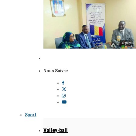
© (DR)
Nous Suivre
Sport
Volley-ball