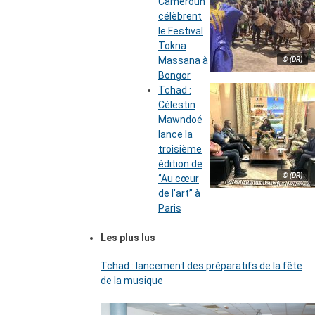
Cameroun
célèbrent
le Festival
Tokna
Massana à
© (DR)
Bongor
Tchad :
Célestin
Mawndoé
lance la
troisième
édition de
© (DR)
‘’Au cœur
de l’art’’ à
Paris
Les plus lus
Tchad : lancement des préparatifs de la fête
de la musique