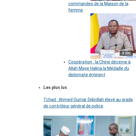
commandes de la Maison de la
femme
© (DR)
Coopération : la Chine décerne à
Allah Maye Halina la Médaille du
diplomate éminent
Les plus lus
Tchad : Ahmed Oumar Djibrillah élevé au grade
de contrôleur général de police