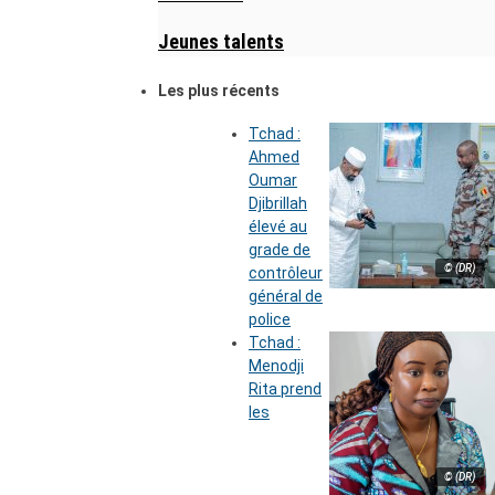
Jeunes talents
Les plus récents
Tchad :
Ahmed
Oumar
Djibrillah
élevé au
grade de
© (DR)
contrôleur
général de
police
Tchad :
Menodji
Rita prend
les
© (DR)