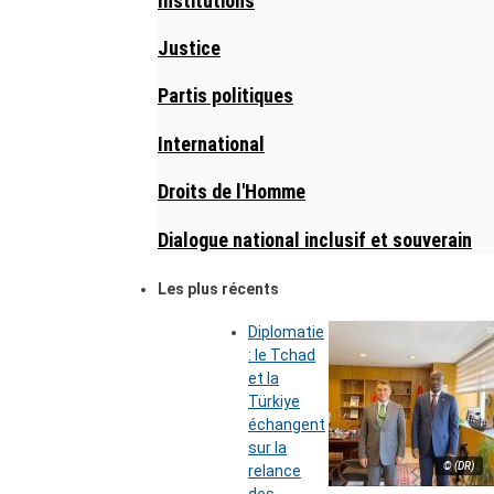
Institutions
Justice
Partis politiques
International
Droits de l'Homme
Dialogue national inclusif et souverain
Les plus récents
Diplomatie
: le Tchad
et la
Türkiye
échangent
sur la
© (DR)
relance