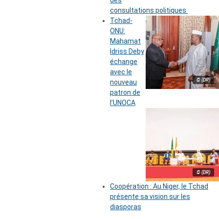
des
consultations politiques
Tchad-
ONU:
Mahamat
Idriss Deby
échange
avec le
© (DR)
nouveau
patron de
l’UNOCA
© (DR)
Coopération : Au Niger, le Tchad
présente sa vision sur les
diasporas