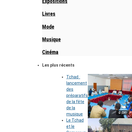
Expositions
Livres
Mode
Musique
Cinéma
Les plus récents
Tchad :
lancement
des
préparatifs
de la fête
de la
© (DR)
musique
Le Tchad
et le