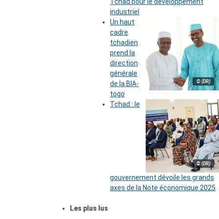
Tchad pour le développement
industriel
Un haut
cadre
tchadien
prend la
direction
générale
© (DR)
de la BIA-
togo
Tchad : le
© (DR)
gouvernement dévoile les grands
axes de la Note économique 2025
Les plus lus