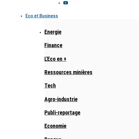
Eco et Business
Energie
Finance
L'Eco en +
Ressources minières
Tech
Agro-industrie
Publi-reportage
Economie