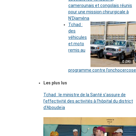
camerounais et congolais réunis
pour une mission chirurgicale à
N’Djaména
Tchad :
des
véhicules
et moto
remis au
© (DR)
programme contre l’onchocercose
Les plus lus
Tchad : le ministre de la Santé s’assure de
l’effectivité des activités à l’hôpital du district
d’Aboudeïa