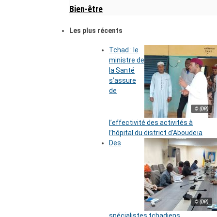
Bien-être
Les plus récents
Tchad : le
ministre de
la Santé
s’assure
de
© (DR)
l’effectivité des activités à
l’hôpital du district d’Aboudeïa
Des
© (DR)
spécialistes tchadiens,