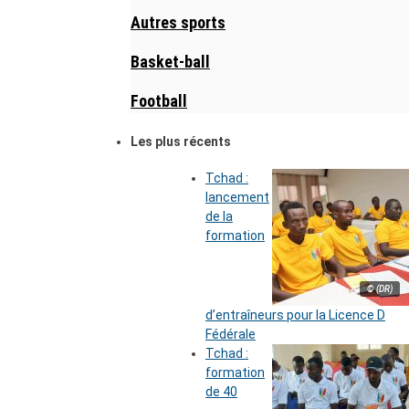
Autres sports
Basket-ball
Football
Les plus récents
Tchad :
lancement
de la
formation
© (DR)
d’entraîneurs pour la Licence D
Fédérale
Tchad :
formation
de 40