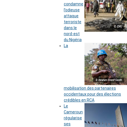
condamne
l’odieuse
attaque
terroriste
© (DR)
dans le
nord-est
du Nigéria
La
© Ibrahim Shérif Senth
mobilisation des partenaires
occidentaux pour des élections
crédibles en RCA
Le
Cameroun
régularise
ses