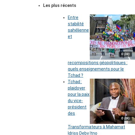
Les plus récents
Entre
stabilité
sahélienne
et
© (DR)
recompositions géopolitiques :
quels enseignements pour le
Tchad ?
Tchad :
plaidoyer
pour la paix
du vice-
président
des
© (DR)
Transformateurs à Mahamat
Idriss Deby Itno