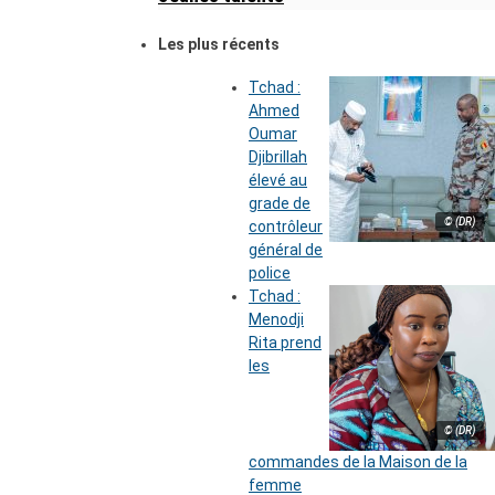
Les plus récents
Tchad :
Ahmed
Oumar
Djibrillah
élevé au
grade de
© (DR)
contrôleur
général de
police
Tchad :
Menodji
Rita prend
les
© (DR)
commandes de la Maison de la
femme