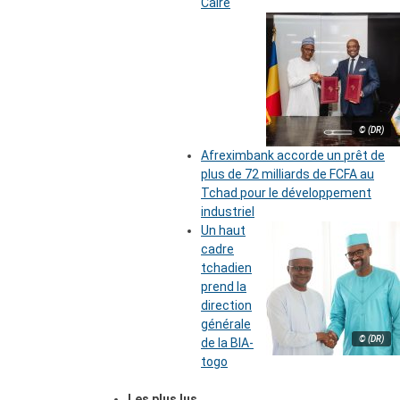
Caire
© (DR)
Afreximbank accorde un prêt de
plus de 72 milliards de FCFA au
Tchad pour le développement
industriel
Un haut
cadre
tchadien
prend la
direction
générale
© (DR)
de la BIA-
togo
Les plus lus