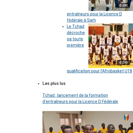
© (DR)
entraîneurs pour la Licence D
fédérale à Sarh
Le Tchad
décroche
sa toute
première
© (DR)
qualification pour l’Afrobasket U18
Les plus lus
Tchad : lancement de la formation
d’entraîneurs pour la Licence D Fédérale