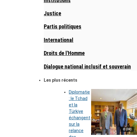
Institutions
Justice
Partis politiques
International
Droits de l'Homme
Dialogue national inclusif et souverain
Les plus récents
Diplomatie
: le Tchad
et la
Türkiye
échangent
sur la
© (DR)
relance