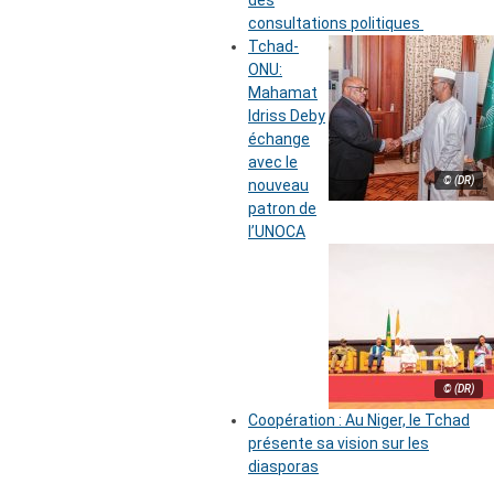
des
consultations politiques
Tchad-
ONU:
Mahamat
Idriss Deby
échange
avec le
© (DR)
nouveau
patron de
l’UNOCA
© (DR)
Coopération : Au Niger, le Tchad
présente sa vision sur les
diasporas