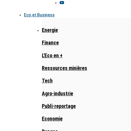
Eco et Business
Energie
Finance
L'Eco en +
Ressources minières
Tech
Agro-industrie
Publi-reportage
Economie