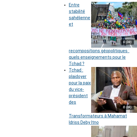
Entre
stabilité
sahélienne
et
© (DR)
recompositions géopolitiques :
quels enseignements pour le
Tchad ?
Tchad :
plaidoyer
pour la paix
du vice-
président
des
© (DR)
Transformateurs à Mahamat
Idriss Deby Itno