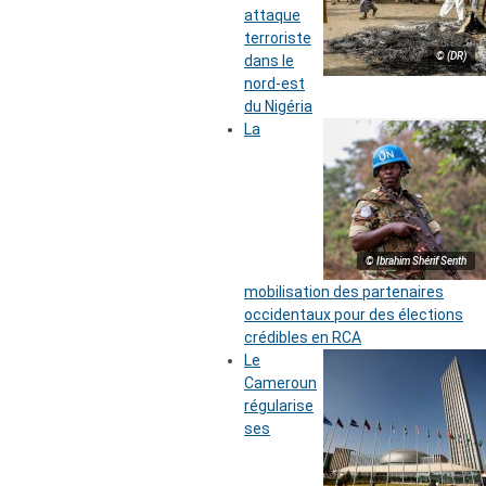
attaque
terroriste
© (DR)
dans le
nord-est
du Nigéria
La
© Ibrahim Shérif Senth
mobilisation des partenaires
occidentaux pour des élections
crédibles en RCA
Le
Cameroun
régularise
ses