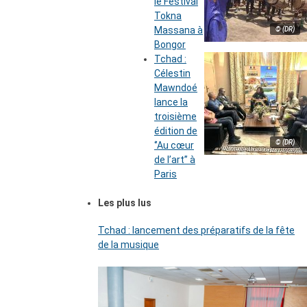
le Festival
Tokna
Massana à
© (DR)
Bongor
Tchad :
Célestin
Mawndoé
lance la
troisième
édition de
© (DR)
‘’Au cœur
de l’art’’ à
Paris
Les plus lus
Tchad : lancement des préparatifs de la fête
de la musique