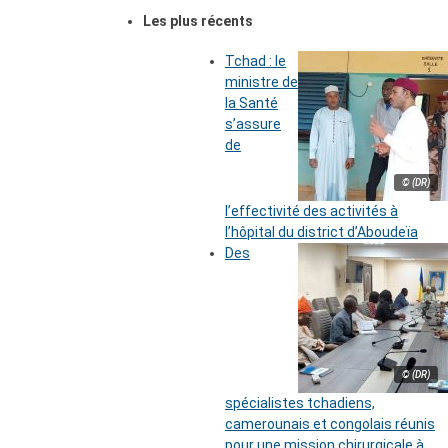
Les plus récents
Tchad : le
ministre de
la Santé
s’assure
de
© (DR)
l’effectivité des activités à
l’hôpital du district d’Aboudeïa
Des
© (DR)
spécialistes tchadiens,
camerounais et congolais réunis
pour une mission chirurgicale à