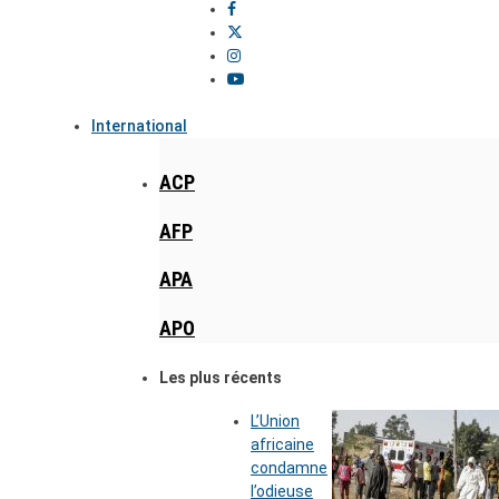
International
ACP
AFP
APA
APO
Les plus récents
L’Union
africaine
condamne
l’odieuse