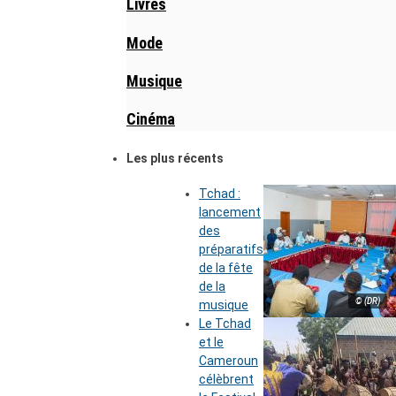
Livres
Mode
Musique
Cinéma
Les plus récents
Tchad :
lancement
des
préparatifs
de la fête
de la
© (DR)
musique
Le Tchad
et le
Cameroun
célèbrent