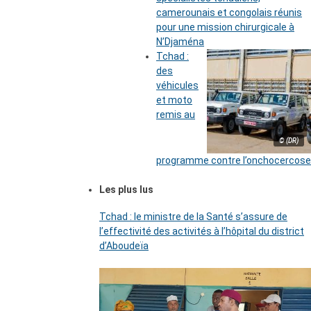
camerounais et congolais réunis
pour une mission chirurgicale à
N’Djaména
Tchad :
des
véhicules
et moto
remis au
© (DR)
programme contre l’onchocercose
Les plus lus
Tchad : le ministre de la Santé s’assure de
l’effectivité des activités à l’hôpital du district
d’Aboudeïa