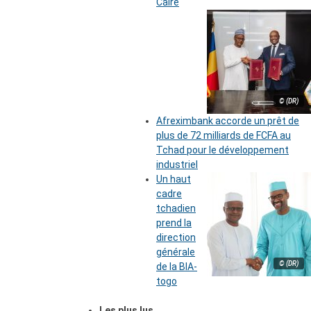
Caire
© (DR)
Afreximbank accorde un prêt de
plus de 72 milliards de FCFA au
Tchad pour le développement
industriel
Un haut
cadre
tchadien
prend la
direction
générale
© (DR)
de la BIA-
togo
Les plus lus