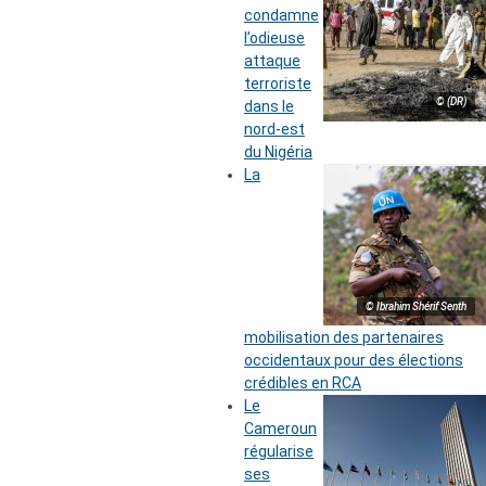
condamne
l’odieuse
attaque
terroriste
© (DR)
dans le
nord-est
du Nigéria
La
© Ibrahim Shérif Senth
mobilisation des partenaires
occidentaux pour des élections
crédibles en RCA
Le
Cameroun
régularise
ses