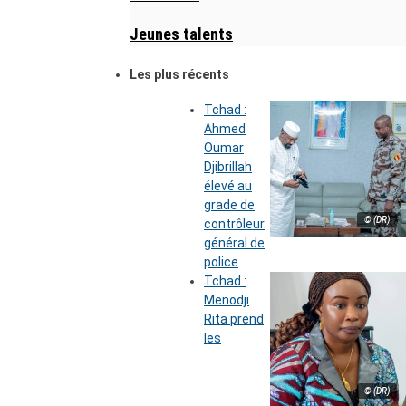
Jeunes talents
Les plus récents
Tchad :
Ahmed
Oumar
Djibrillah
élevé au
grade de
© (DR)
contrôleur
général de
police
Tchad :
Menodji
Rita prend
les
© (DR)