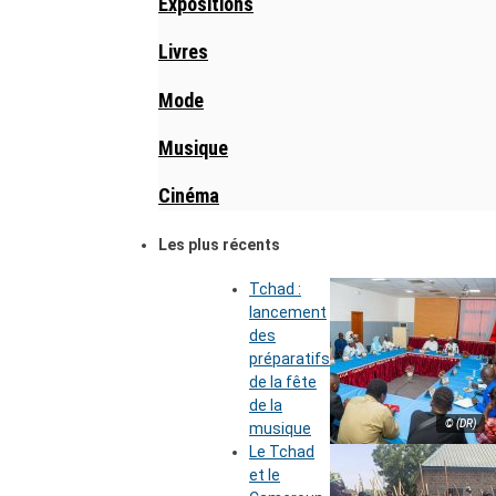
Expositions
Livres
Mode
Musique
Cinéma
Les plus récents
Tchad :
lancement
des
préparatifs
de la fête
de la
© (DR)
musique
Le Tchad
et le