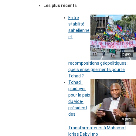
Les plus récents
Entre
stabilité
sahélienne
et
© (DR)
recompositions géopolitiques :
quels enseignements pour le
Tchad ?
Tchad :
plaidoyer
pour la paix
du vice-
président
des
© (DR)
Transformateurs à Mahamat
Idriss Deby Itno