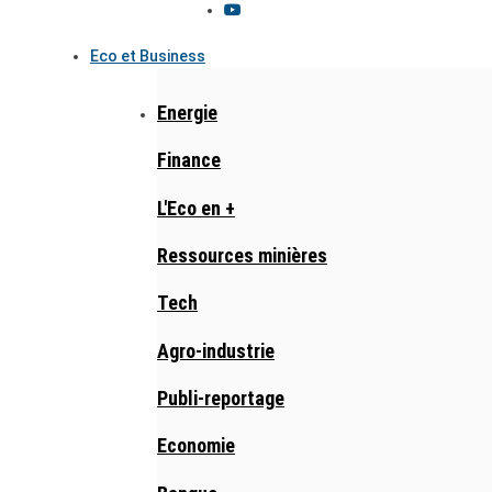
Eco et Business
Energie
Finance
L'Eco en +
Ressources minières
Tech
Agro-industrie
Publi-reportage
Economie