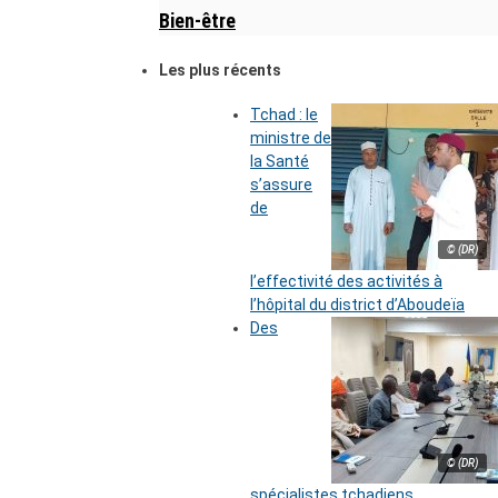
Bien-être
Les plus récents
Tchad : le
ministre de
la Santé
s’assure
de
© (DR)
l’effectivité des activités à
l’hôpital du district d’Aboudeïa
Des
© (DR)
spécialistes tchadiens,