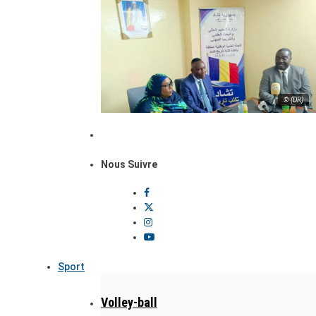
© (DR)
Nous Suivre
Sport
Volley-ball