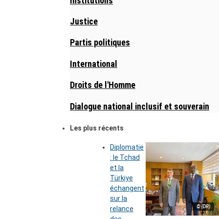
Institutions
Justice
Partis politiques
International
Droits de l'Homme
Dialogue national inclusif et souverain
Les plus récents
Diplomatie
: le Tchad
et la
Türkiye
échangent
sur la
© (DR)
relance