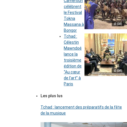
Cameroun
célèbrent
le Festival
Tokna
Massana à
© (DR)
Bongor
Tchad :
Célestin
Mawndoé
lance la
troisième
édition de
© (DR)
‘’Au cœur
de l’art’’ à
Paris
Les plus lus
Tchad : lancement des préparatifs de la fête
de la musique