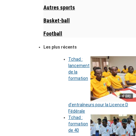
Autres sports
Basket-ball
Football
Les plus récents
Tchad :
lancement
de la
formation
© (DR)
d’entraîneurs pour la Licence D
Fédérale
Tchad :
formation
de 40