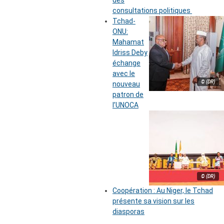
des
consultations politiques
Tchad-
ONU:
Mahamat
Idriss Deby
échange
avec le
© (DR)
nouveau
patron de
l’UNOCA
© (DR)
Coopération : Au Niger, le Tchad
présente sa vision sur les
diasporas