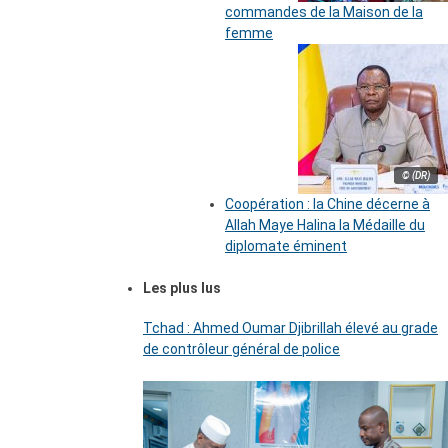
commandes de la Maison de la
femme
© (DR)
Coopération : la Chine décerne à
Allah Maye Halina la Médaille du
diplomate éminent
Les plus lus
Tchad : Ahmed Oumar Djibrillah élevé au grade
de contrôleur général de police